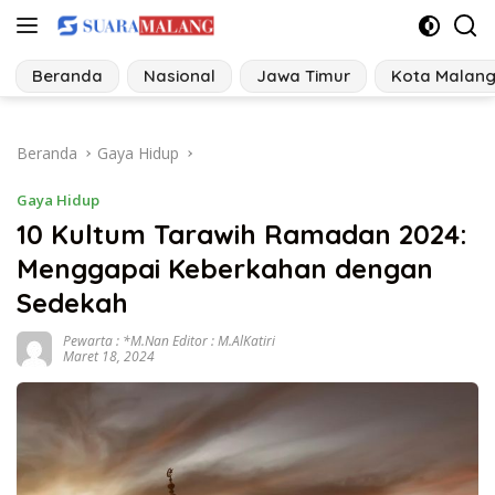
Langsung
ke
konten
Beranda
Nasional
Jawa Timur
Kota Malan
Beranda
Gaya Hidup
Gaya Hidup
10 Kultum Tarawih Ramadan 2024:
Menggapai Keberkahan dengan
Sedekah
Pewarta : *M.Nan Editor : M.AlKatiri
Maret 18, 2024