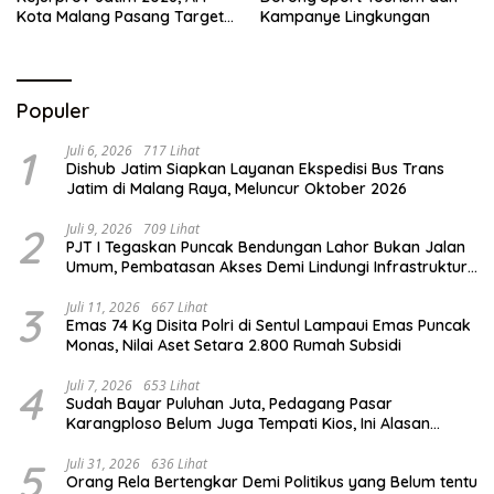
Kota Malang Pasang Target
Kampanye Lingkungan
Prestasi
Populer
1
Juli 6, 2026
717 Lihat
Dishub Jatim Siapkan Layanan Ekspedisi Bus Trans
Jatim di Malang Raya, Meluncur Oktober 2026
2
Juli 9, 2026
709 Lihat
PJT I Tegaskan Puncak Bendungan Lahor Bukan Jalan
Umum, Pembatasan Akses Demi Lindungi Infrastruktur
Vital
3
Juli 11, 2026
667 Lihat
Emas 74 Kg Disita Polri di Sentul Lampaui Emas Puncak
Monas, Nilai Aset Setara 2.800 Rumah Subsidi
4
Juli 7, 2026
653 Lihat
Sudah Bayar Puluhan Juta, Pedagang Pasar
Karangploso Belum Juga Tempati Kios, Ini Alasan
Disperindag
5
Juli 31, 2026
636 Lihat
Orang Rela Bertengkar Demi Politikus yang Belum tentu