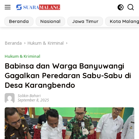
Langsung
ke
konten
Beranda
Nasional
Jawa Timur
Kota Malan
Beranda
Hukum & Kriminal
Hukum & Kriminal
Babinsa dan Warga Banyuwangi
Gagalkan Peredaran Sabu-Sabu di
Desa Karangbendo
Solikin Bahari
September 8, 2025