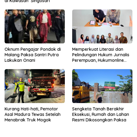
di Kawasan Singosari
Oknum Pengajar Pondok di
Memperkuat Literasi dan
Malang Paksa Santri Putra
Pelindungan Hukum Jurnalis
Lakukan Onani
Perempuan, Hukumonline
Menyediakan Layanan AI
Gratis
Kurang Hati-hati, Pemotor
Sengketa Tanah Berakhir
Asal Madura Tewas Setelah
Eksekusi, Rumah dan Lahan
Menabrak Truk Mogok
Resmi Dikosongkan Paksa