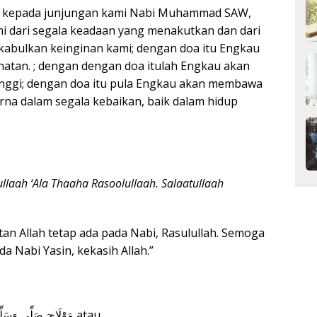
mat kepada junjungan kami Nabi Muhammad SAW,
i dari segala keadaan yang menakutkan dan dari
kabulkan keinginan kami; dengan doa itu Engkau
hatan. ; dengan dengan doa itulah Engkau akan
inggi; dengan doa itu pula Engkau akan membawa
na dalam segala kebaikan, baik dalam hidup
llaah ‘Ala Thaaha Rasoolullaah. Salaatullaah
an Allah tetap ada pada Nabi, Rasulullah. Semoga
a Nabi Yasin, kekasih Allah.”
مَوْلَايَ صَلِّي وَسَلِّـمْ دَائِــماً أَبَـدًا ۞ عَلــَى حَبِيْ بِـكَ خَي ْـرِ الْخَلْقِ atau