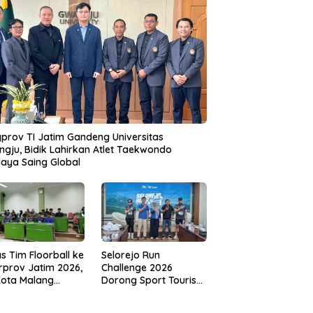
prov TI Jatim Gandeng Universitas
gju, Bidik Lahirkan Atlet Taekwondo
aya Saing Global
s Tim Floorball ke
Selorejo Run
rprov Jatim 2026,
Challenge 2026
Kota Malang
Dorong Sport Tourism
ng Target
dan Kampanye
tasi
Lingkungan