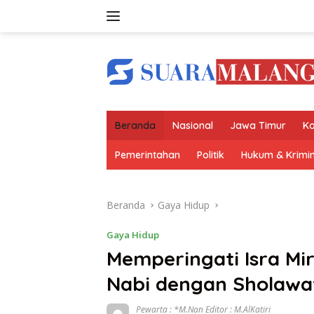
Langsung
ke
konten
Beranda
Nasional
Jawa Timur
Ko
Pemerintahan
Politik
Hukum & Krimin
Beranda
Gaya Hidup
Gaya Hidup
Memperingati Isra Mir
Nabi dengan Sholawa
Pewarta : *M.Nan Editor : M.AlKatiri