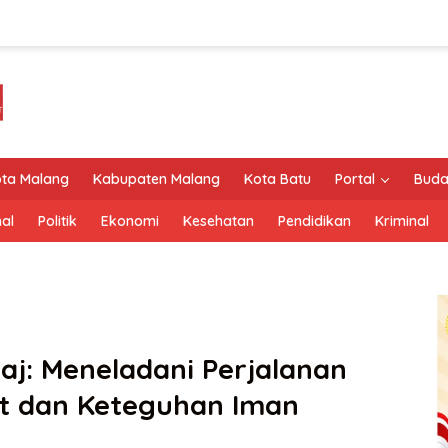
ta Malang
Kabupaten Malang
Kota Batu
Portal
Buda
al
Politik
Ekonomi
Kesehatan
Pendidikan
Kriminal
aj: Meneladani Perjalanan
t dan Keteguhan Iman