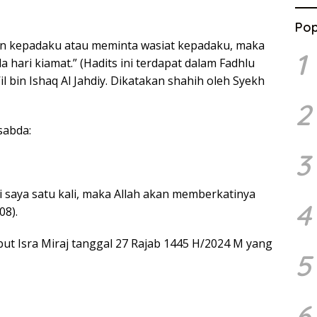
Pop
an kepadaku atau meminta wasiat kepadaku, maka
1
hari kiamat.” (Hadits ini terdapat dalam Fadhlu
l bin Ishaq Al Jahdiy. Dikatakan shahih oleh Syekh
2
sabda:
3
 saya satu kali, maka Allah akan memberkatinya
4
08).
t Isra Miraj tanggal 27 Rajab 1445 H/2024 M yang
5
6