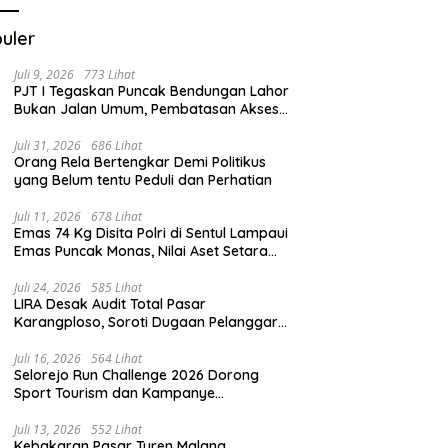
uler
Juli 9, 2026
773 Lihat
PJT I Tegaskan Puncak Bendungan Lahor
Bukan Jalan Umum, Pembatasan Akses
Demi Lindungi Infrastruktur Vital
Juli 31, 2026
686 Lihat
Orang Rela Bertengkar Demi Politikus
yang Belum tentu Peduli dan Perhatian
Juli 11, 2026
678 Lihat
Emas 74 Kg Disita Polri di Sentul Lampaui
Emas Puncak Monas, Nilai Aset Setara
2.800 Rumah Subsidi
Juli 24, 2026
585 Lihat
LIRA Desak Audit Total Pasar
Karangploso, Soroti Dugaan Pelanggaran
Tata Kelola Aset Daerah
Juli 16, 2026
564 Lihat
Selorejo Run Challenge 2026 Dorong
Sport Tourism dan Kampanye
Lingkungan
Juli 13, 2026
552 Lihat
Kebakaran Pasar Turen Malang