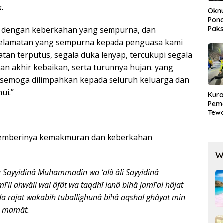
k.
Okn
Pond
Paks
mat dengan keberkahan yang sempurna, dan
Lak
selamatan yang sempurna kepada penguasa kami
an terputus, segala duka lenyap, tercukupi segala
an akhir kebaikan, serta turunnya hujan. yang
n semoga dilimpahkan kepada seluruh keluarga dan
ui.”
Kura
Pem
Tewa
Men
Mog
memberinya kemakmuran dan keberkahan
W
â Sayyidinâ Muhammadin wa ‘alâ âli Sayyidinâ
il ahwâli wal âfât wa taqdhî lanâ bihâ jamî’al hâjat
da rajat wakabih tuballighunâ bihâ aqshal ghâyat min
al mamât.