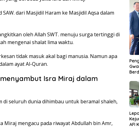
SAW. dari Masjidil Haram ke Masjidil Aqsa dalam
gkitkan oleh Allah SWT. menuju surga tertinggi di
ah mengenai shalat lima waktu.
erkesan tidak masuk akal bagi manusia. Namun apa
Peng
 dalam ayat Al-Quran.
Gwan
Berd
menyambut Isra Miraj dalam
m di seluruh dunia dihimbau untuk beramal shaleh,
Lepa
Keju
a Miraj mengacu pada riwayat Abdullah bin Amr,
AFI 
Pasa
Pres