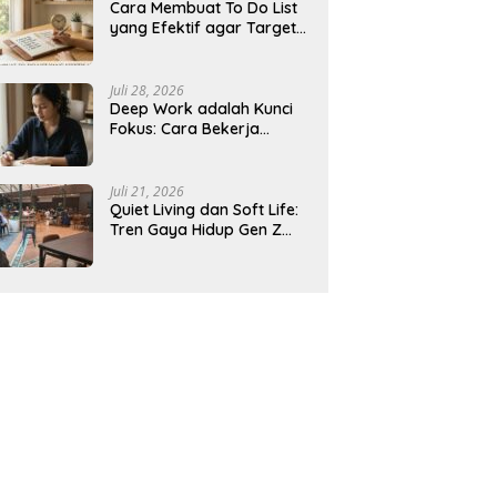
Cara Membuat To Do List
yang Efektif agar Target
Harian Lebih Mudah
Tercapai
Juli 28, 2026
Deep Work adalah Kunci
Fokus: Cara Bekerja
Tanpa Gangguan agar
Lebih Produktif
Juli 21, 2026
Quiet Living dan Soft Life:
Tren Gaya Hidup Gen Z
Indonesia yang Viral di
2026