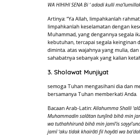
WA HIHIHI SENA Bi ‘ adadi kulli ma’lumilla
Artinya: “Ya Allah, limpahkanlah rah
limpahkanlah keselamatan dengan ke
Muhammad, yang dengannya segala ikat
kebutuhan, tercapai segala keinginan d
diminta. atas wajahnya yang mulia, da
sahabatnya sebanyak yang kalian ketah
3. Sholawat Munjiyat
semoga Tuhan mengasihani dia dan 
bersamanya Tuhan memberkati Anda.
Bacaan Arab-Latin:
Allahumma Shalli ‘al
Muhammadin salâtan tunjînâ bihâ min jamî’
wa tuthahhirunâ bihâ min jamî’is sayyi’un
jamî ‘aku tidak khairâti fil hayâti wa ba’d