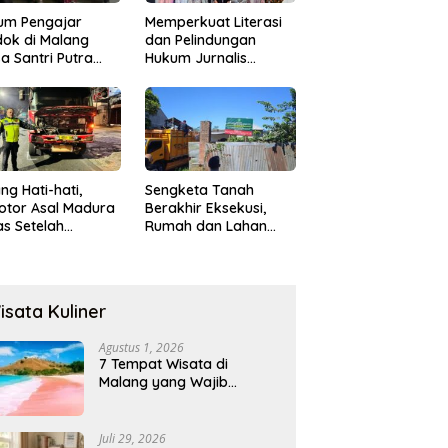
um Pengajar
Memperkuat Literasi
ok di Malang
dan Pelindungan
a Santri Putra
Hukum Jurnalis
ukan Onani
Perempuan,
Hukumonline
Menyediakan Layanan
AI Gratis
ng Hati-hati,
Sengketa Tanah
otor Asal Madura
Berakhir Eksekusi,
s Setelah
Rumah dan Lahan
abrak Truk
Resmi Dikosongkan
ok
Paksa
isata Kuliner
Agustus 1, 2026
7 Tempat Wisata di
Malang yang Wajib
Dikunjungi 2026, Ada
Destinasi Baru
Juli 29, 2026