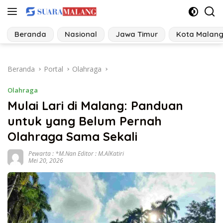
Langsung
ke
konten
Beranda
Nasional
Jawa Timur
Kota Malan
Beranda
Portal
Olahraga
Olahraga
Mulai Lari di Malang: Panduan
untuk yang Belum Pernah
Olahraga Sama Sekali
Pewarta : *M.Nan Editor : M.AlKatiri
Mei 20, 2026