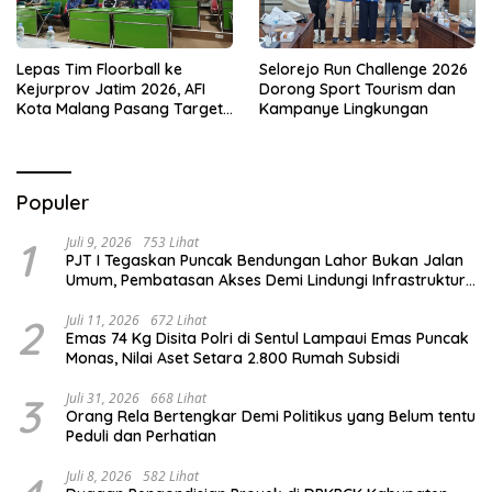
Selorejo Run Challenge 2026
Lepas Tim Floorball ke
Dorong Sport Tourism dan
Kejurprov Jatim 2026, AFI
Kampanye Lingkungan
Kota Malang Pasang Target
Prestasi
Populer
1
Juli 9, 2026
753 Lihat
PJT I Tegaskan Puncak Bendungan Lahor Bukan Jalan
Umum, Pembatasan Akses Demi Lindungi Infrastruktur
Vital
2
Juli 11, 2026
672 Lihat
Emas 74 Kg Disita Polri di Sentul Lampaui Emas Puncak
Monas, Nilai Aset Setara 2.800 Rumah Subsidi
3
Juli 31, 2026
668 Lihat
Orang Rela Bertengkar Demi Politikus yang Belum tentu
Peduli dan Perhatian
Juli 8, 2026
582 Lihat