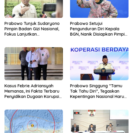
Prabowo Tunjuk Sudaryono
Prabowo Setujui
Pimpin Badan Gizi Nasional,
Pengunduran Diri Kepala
Fokus Lanjutkan
BGN, Nanik Disiapkan Pimpin
Pembenahan Program MBG
Dewan Pengawas
Kasus Febrie Adriansyah
Prabowo Singgung “Tamu
Memanas, Ini Fakta Terbaru
Tak Tahu Diri”, Tegaskan
Penyidikan Dugaan Korupsi
Kepentingan Nasional Harus
dan TPPU
Diutamakan