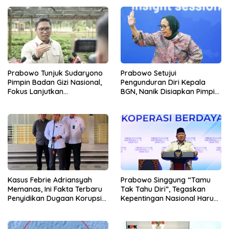
Prabowo Tunjuk Sudaryono
Prabowo Setujui
Pimpin Badan Gizi Nasional,
Pengunduran Diri Kepala
Fokus Lanjutkan
BGN, Nanik Disiapkan Pimpin
Pembenahan Program MBG
Dewan Pengawas
Kasus Febrie Adriansyah
Prabowo Singgung “Tamu
Memanas, Ini Fakta Terbaru
Tak Tahu Diri”, Tegaskan
Penyidikan Dugaan Korupsi
Kepentingan Nasional Harus
dan TPPU
Diutamakan