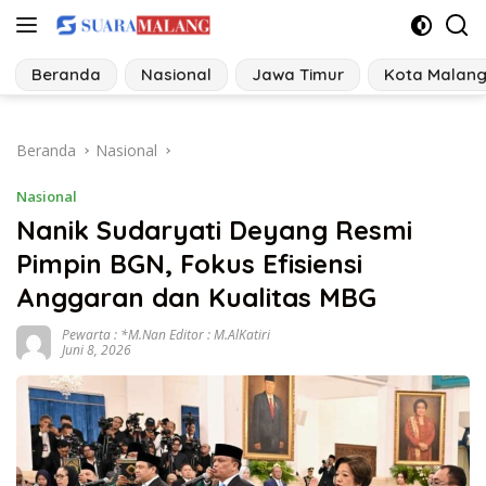
Langsung
ke
konten
Beranda
Nasional
Jawa Timur
Kota Malan
Beranda
Nasional
Nasional
Nanik Sudaryati Deyang Resmi
Pimpin BGN, Fokus Efisiensi
Anggaran dan Kualitas MBG
Pewarta : *M.Nan Editor : M.AlKatiri
Juni 8, 2026