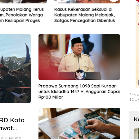
kerasan Seksual di
Korsleting Listrik Hanguskan
Menc
n Malang Melonjak,
Dapur dan Gudang Kayu
terh
Pencegahan Dibentuk
Bentu
Anak
Prabowo Sumbang 1.098 Sapi Kurban
untuk Iduladha 1447 H, Anggaran Capai
Perc
Rp100 Miliar
TOUR
K
RD Kota
Gawat
 di Gedung