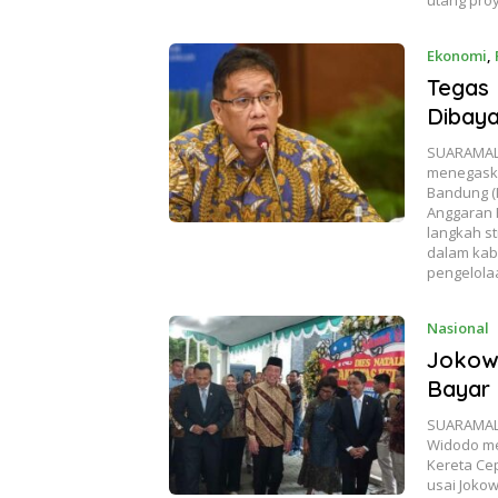
utang proy
Ekonomi
,
Tegas 
Dibay
SUARAMALA
menegaska
Bandung (
Anggaran 
langkah s
dalam kab
pengelolaa
Nasional
Jokow
Bayar
SUARAMALA
Widodo me
Kereta Ce
usai Jokow