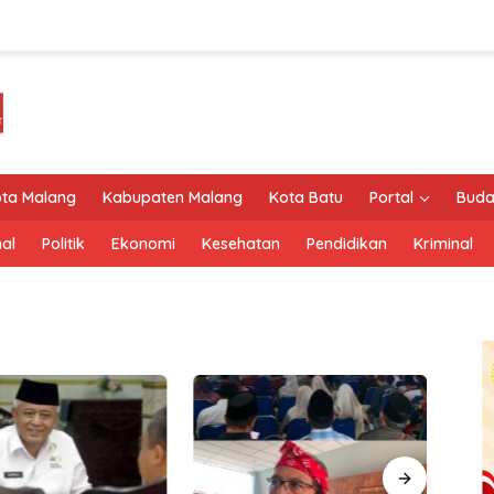
ta Malang
Kabupaten Malang
Kota Batu
Portal
Buda
al
Politik
Ekonomi
Kesehatan
Pendidikan
Kriminal