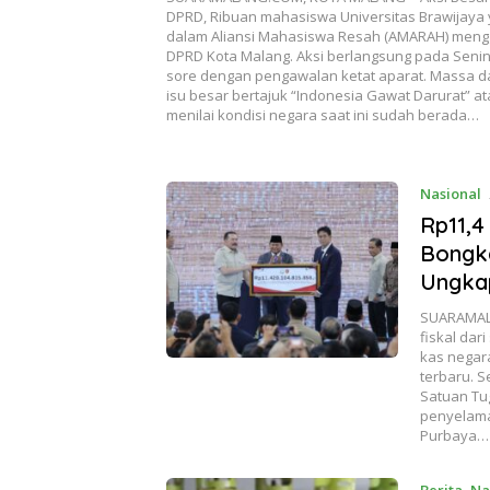
DPRD, Ribuan mahasiswa Universitas Brawijaya
dalam Aliansi Mahasiswa Resah (AMARAH) mengge
DPRD Kota Malang. Aksi berlangsung pada Senin 
sore dengan pengawalan ketat aparat. Massa
isu besar bertajuk “Indonesia Gawat Darurat” a
menilai kondisi negara saat ini sudah berada…
Nasional
Rp11,4
Bongka
Ungka
SUARAMALA
fiskal dar
kas negara
terbaru. S
Satuan Tu
penyelama
Purbaya…