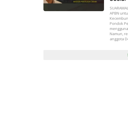
SUARAMALA
APBN untu
Kecemburu
Pondok Pes
menggunak
Namun, ren
anggota D