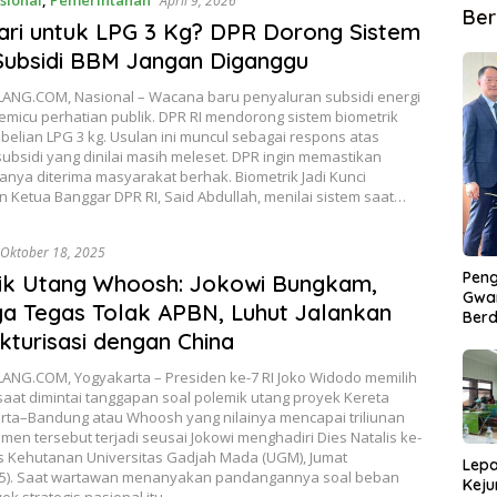
sional
,
Pemerintahan
April 9, 2026
Ber
Jari untuk LPG 3 Kg? DPR Dorong Sistem
Subsidi BBM Jangan Diganggu
NG.COM, Nasional – Wacana baru penyaluran subsidi energi
micu perhatian publik. DPR RI mendorong sistem biometrik
elian LPG 3 kg. Usulan ini muncul sebagai respons atas
 subsidi yang dinilai masih meleset. DPR ingin memastikan
nya diterima masyarakat berhak. Biometrik Jadi Kunci
 Ketua Banggar DPR RI, Said Abdullah, menilai sistem saat…
Oktober 18, 2025
Peng
ik Utang Whoosh: Jokowi Bungkam,
Gwan
a Tegas Tolak APBN, Luhut Jalankan
Berd
kturisasi dengan China
NG.COM, Yogyakarta – Presiden ke-7 RI Joko Widodo memilih
aat dimintai tanggapan soal polemik utang proyek Kereta
arta–Bandung atau Whoosh yang nilainya mencapai triliunan
men tersebut terjadi seusai Jokowi menghadiri Dies Natalis ke-
as Kehutanan Universitas Gadjah Mada (UGM), Jumat
Lepa
25). Saat wartawan menanyakan pandangannya soal beban
Keju