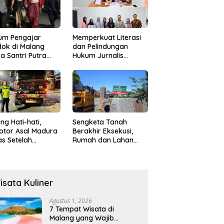
um Pengajar
Memperkuat Literasi
ok di Malang
dan Pelindungan
a Santri Putra
Hukum Jurnalis
ukan Onani
Perempuan,
Hukumonline
Menyediakan Layanan
AI Gratis
ng Hati-hati,
Sengketa Tanah
otor Asal Madura
Berakhir Eksekusi,
s Setelah
Rumah dan Lahan
abrak Truk
Resmi Dikosongkan
ok
Paksa
isata Kuliner
Agustus 1, 2026
7 Tempat Wisata di
Malang yang Wajib