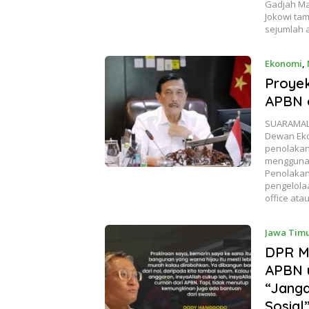
Gadjah Ma
Jokowi ta
sejumlah 
Ekonomi
,
Proyek
APBN 
SUARAMALA
Dewan Eko
penolakan
menggunak
Penolakan
pengelolaa
office at
Jawa Tim
DPR Mi
APBN u
“Jang
Sosial