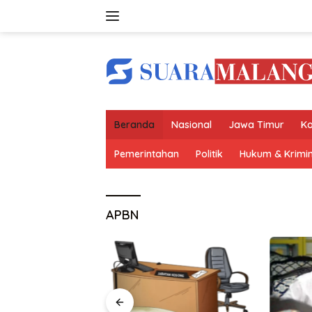
Langsung
ke
konten
Beranda
Nasional
Jawa Timur
Ko
Pemerintahan
Politik
Hukum & Krimin
APBN