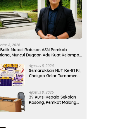
ustus 8, 2026
 Balik Mutasi Ratusan ASN Pemkab
lang, Muncul Dugaan Adu Kuat Kelompok
rokrat
Agustus 8, 2026
Semarakkan HUT Ke-81 RI,
Chaiyoo Gelar Turnamen
Catur Pelajar
Agustus 8, 2026
39 Kursi Kepala Sekolah
Kosong, Pemkot Malang
Sudah Siapkan Calon tapi
Masih Menunggu Restu
Pusat