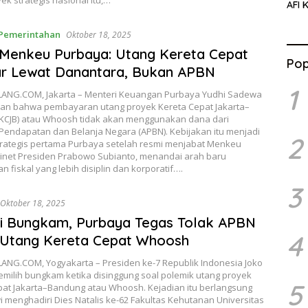
ek strategis nasional itu,…
AFI 
Pasa
Pres
Pemerintahan
Oktober 18, 2025
Menkeu Purbaya: Utang Kereta Cepat
Pop
ar Lewat Danantara, Bukan APBN
1
NG.COM, Jakarta – Menteri Keuangan Purbaya Yudhi Sadewa
n bahwa pembayaran utang proyek Kereta Cepat Jakarta–
KCJB) atau Whoosh tidak akan menggunakan dana dari
Pendapatan dan Belanja Negara (APBN). Kebijakan itu menjadi
2
trategis pertama Purbaya setelah resmi menjabat Menkeu
inet Presiden Prabowo Subianto, menandai arah baru
n fiskal yang lebih disiplin dan korporatif….
3
Oktober 18, 2025
i Bungkam, Purbaya Tegas Tolak APBN
4
 Utang Kereta Cepat Whoosh
NG.COM, Yogyakarta – Presiden ke-7 Republik Indonesia Joko
milih bungkam ketika disinggung soal polemik utang proyek
5
pat Jakarta–Bandung atau Whoosh. Kejadian itu berlangsung
i menghadiri Dies Natalis ke-62 Fakultas Kehutanan Universitas