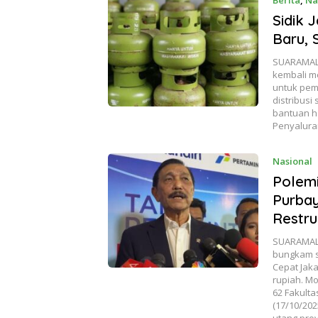
Berita
,
Na
Sidik 
Baru, 
SUARAMALA
kembali me
untuk pemb
distribusi
bantuan ha
Penyaluran
Nasional
Polem
Purbay
Restru
SUARAMALA
bungkam s
Cepat Jak
rupiah. Mo
62 Fakult
(17/10/20