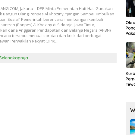
NG.COM, Jakarta – DPR Minta Pemerintah Hati-Hati Gunakan
k Bangun Ulang Ponpes Al Khoziny, “Jangan Sampai Timbulkan
an Sosial” Pemerintah berencana membangun kembali
Okn
antren (Ponpes) Al Khoziny di Sidoarjo, Jawa Timur,
Pond
an dana Anggaran Pendapatan dan Belanja Negara (APBN).
Paks
cana tersebut menuai sorotan dan kritik dari berbagai
Lak
ewan Perwakilan Rakyat (DPR)…
Selengkapnya
Kura
Pem
Tewa
Men
Mog
W