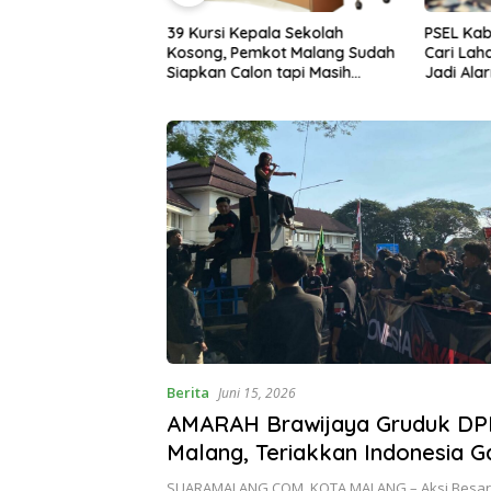
pala Sekolah
PSEL Kabupaten Malang Terus
Kasus Ke
mkot Malang Sudah
Cari Lahan, Penolakan Warga
Kabupate
on tapi Masih
Jadi Alarm Kesiapan Proyek
Satgas 
stu Pusat
Berita
Juni 15, 2026
AMARAH Brawijaya Gruduk DP
Malang, Teriakkan Indonesia 
Darurat
SUARAMALANG.COM, KOTA MALANG – Aksi Besar