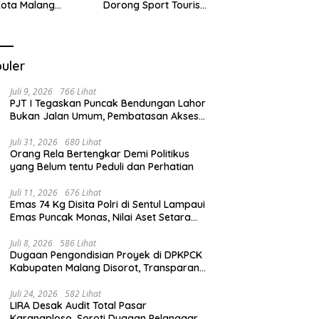
Kota Malang
Dorong Sport Tourism
ng Target
dan Kampanye
tasi
Lingkungan
uler
Juli 9, 2026
766 Lihat
PJT I Tegaskan Puncak Bendungan Lahor
Bukan Jalan Umum, Pembatasan Akses
Demi Lindungi Infrastruktur Vital
Juli 31, 2026
680 Lihat
Orang Rela Bertengkar Demi Politikus
yang Belum tentu Peduli dan Perhatian
Juli 11, 2026
676 Lihat
Emas 74 Kg Disita Polri di Sentul Lampaui
Emas Puncak Monas, Nilai Aset Setara
2.800 Rumah Subsidi
Juli 8, 2026
586 Lihat
Dugaan Pengondisian Proyek di DPKPCK
Kabupaten Malang Disorot, Transparansi
Pejabat Dipertanyakan
Juli 24, 2026
582 Lihat
LIRA Desak Audit Total Pasar
Karangploso, Soroti Dugaan Pelanggaran