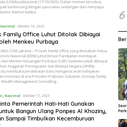
da (UGM) pada Jumat (17/10/2025). Dalam momen tersebut,
mpak berbincang dengan para tamu undangan dan menyapa
6
alumni. Namun ketika…
Nasional
Oktober 14, 2025
 Family Office Luhut Ditolak Dibiayai
Ber
oleh Menkeu Purbaya
NG.COM, Jakarta – Proyek family office yang diusulkan Ketua
nomi Nasional (DEN) Luhut Binsar Pandjaitan mendapat
 dari Menteri Keuangan Purbaya Yudhi Sadewa untuk dibiayai
an Anggaran Pendapatan dan Belanja Negara (APBN).
 itu membuka perdebatan baru mengenai arah kebijakan
n investasi di era Presiden Prabowo Subianto. Konsep family
au Wealth Management Consulting…
ur
,
Nasional
Oktober 11, 2025
nta Pemerintah Hati-Hati Gunakan
Seor
ntuk Bangun Ulang Ponpes Al Khoziny,
Perk
an Sampai Timbulkan Kecemburuan
”