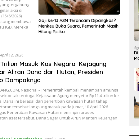
 yang tergabung
lar aksi di
(15/6/2026)
Gaji ke-13 ASN Terancam Dipangkas?
 datang membawa
Menkeu Buka Suara, Pemerintah Masih
tau IGD. Mereka
Hitung Risiko
Ag
Di
April 12, 2026
Ma
 Triliun Masuk Kas Negara! Kejagung
Bi
r Aliran Dana dari Hutan, Presiden
p Dampaknya
NG.COM, Nasional – Pemerintah kembali menambah amunisi
i sektor tak terduga. Kejaksaan Agung menyetor Rp11,4 triliun ke
. Dana ini berasal dari penertiban kawasan hutan tahap
etoran tersebut langsung masuk pada Jumat, 10 April 2026.
gas Penertiban Kawasan Hutan memimpin proses
tan aset tersebut. Dana Segar untuk APBN Menteri Keuangan