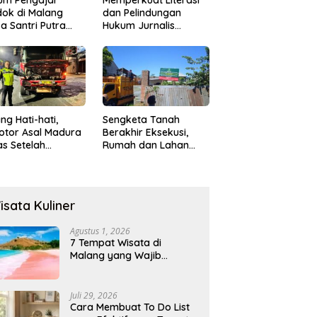
ok di Malang
dan Pelindungan
a Santri Putra
Hukum Jurnalis
ukan Onani
Perempuan,
Hukumonline
Menyediakan Layanan
AI Gratis
ng Hati-hati,
Sengketa Tanah
otor Asal Madura
Berakhir Eksekusi,
s Setelah
Rumah dan Lahan
abrak Truk
Resmi Dikosongkan
ok
Paksa
isata Kuliner
Agustus 1, 2026
7 Tempat Wisata di
Malang yang Wajib
Dikunjungi 2026, Ada
Destinasi Baru
Juli 29, 2026
Cara Membuat To Do List