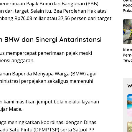
penerimaan Pajak Bumi dan Bangunan (PBB)
Pond
n dari target. Selain itu, Bea Perolehan Hak atas
Paks
Lak
g Rp76,08 miliar atau 37,56 persen dari target
 BMW dan Sinergi Antarinstansi
Kura
s mempercepat penerimaan pajak meski
Pem
iensi anggaran.
Tewa
Men
Mog
layanan Bapenda Menyapa Warga (BMW) agar
inistrasi perpajakan sekaligus memenuhi
W
 kami masifkan jemput bola melalui layanan
jar Made.
uga meningkatkan koordinasi dengan Dinas
du Satu Pintu (DPMPTSP) serta Satpol PP