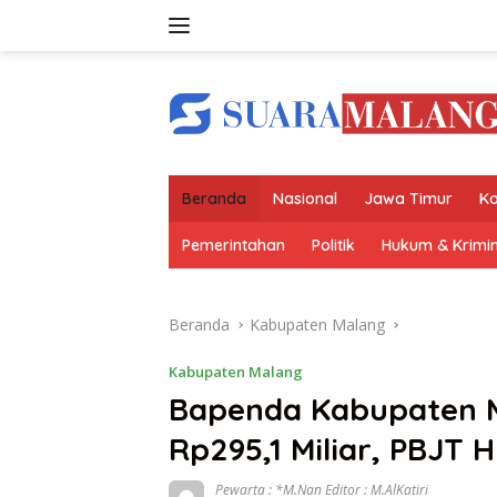
Langsung
ke
konten
Beranda
Nasional
Jawa Timur
Ko
Pemerintahan
Politik
Hukum & Krimin
Beranda
Kabupaten Malang
Kabupaten Malang
Bapenda Kabupaten M
Rp295,1 Miliar, PBJT
Pewarta : *M.Nan Editor : M.AlKatiri