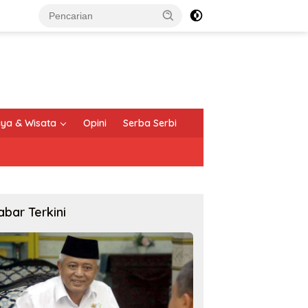
ya & Wisata
Opini
Serba Serbi
abar Terkini