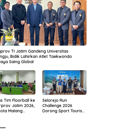
prov TI Jatim Gandeng Universitas
gju, Bidik Lahirkan Atlet Taekwondo
aya Saing Global
s Tim Floorball ke
Selorejo Run
rprov Jatim 2026,
Challenge 2026
Kota Malang
Dorong Sport Tourism
ng Target
dan Kampanye
tasi
Lingkungan