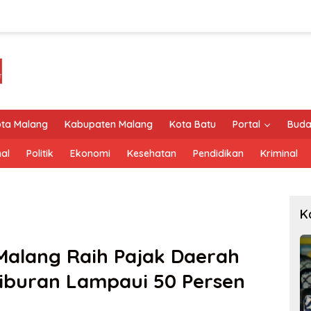
ta Malang
Kabupaten Malang
Kota Batu
Portal
Buda
al
Politik
Ekonomi
Kesehatan
Pendidikan
Kriminal
K
alang Raih Pajak Daerah
 Hiburan Lampaui 50 Persen