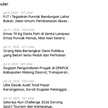
uler
Juli 9, 2026
757 Lihat
PJT I Tegaskan Puncak Bendungan Lahor
Bukan Jalan Umum, Pembatasan Akses
Demi Lindungi Infrastruktur Vital
Juli 11, 2026
674 Lihat
Emas 74 Kg Disita Polri di Sentul Lampaui
Emas Puncak Monas, Nilai Aset Setara
2.800 Rumah Subsidi
Juli 31, 2026
672 Lihat
Orang Rela Bertengkar Demi Politikus
yang Belum tentu Peduli dan Perhatian
Juli 8, 2026
585 Lihat
Dugaan Pengondisian Proyek di DPKPCK
Kabupaten Malang Disorot, Transparansi
Pejabat Dipertanyakan
Juli 24, 2026
580 Lihat
LIRA Desak Audit Total Pasar
Karangploso, Soroti Dugaan Pelanggaran
Tata Kelola Aset Daerah
Juli 16, 2026
561 Lihat
Selorejo Run Challenge 2026 Dorong
Sport Tourism dan Kampanye