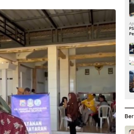
Ag
PS
Pe
Pr
Ber