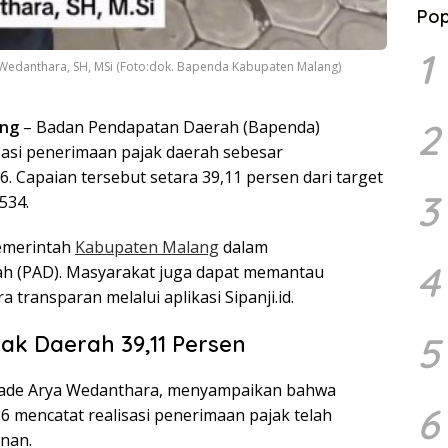
Pop
1
Wedanthara, SH, MSi (Foto:dok. Bapenda Kabupaten Malang)
2
ng
– Badan Pendapatan Daerah (Bapenda)
si penerimaan pajak daerah sebesar
6. Capaian tersebut setara 39,11 persen dari target
3
534.
emerintah
Kabupaten Malang
dalam
4
ah (PAD). Masyarakat juga dapat memantau
ransparan melalui aplikasi Sipanji.id.
5
ak Daerah 39,11 Persen
ade Arya Wedanthara, menyampaikan bahwa
6
026 mencatat realisasi penerimaan pajak telah
unan.