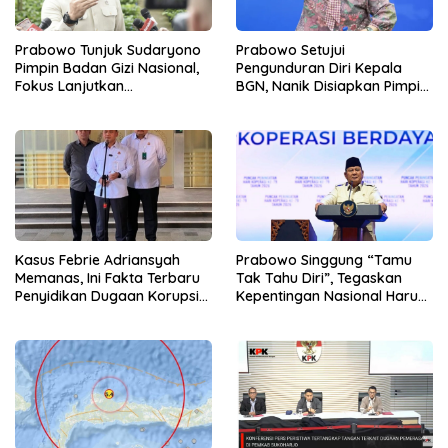
Prabowo Tunjuk Sudaryono
Prabowo Setujui
Pimpin Badan Gizi Nasional,
Pengunduran Diri Kepala
Fokus Lanjutkan
BGN, Nanik Disiapkan Pimpin
Pembenahan Program MBG
Dewan Pengawas
Kasus Febrie Adriansyah
Prabowo Singgung “Tamu
Memanas, Ini Fakta Terbaru
Tak Tahu Diri”, Tegaskan
Penyidikan Dugaan Korupsi
Kepentingan Nasional Harus
dan TPPU
Diutamakan