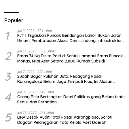
Prestasi
Populer
1
Juli 9, 2026
721 Lihat
PJT I Tegaskan Puncak Bendungan Lahor Bukan Jalan
Umum, Pembatasan Akses Demi Lindungi Infrastruktur
Vital
2
Juli 11, 2026
669 Lihat
Emas 74 Kg Disita Polri di Sentul Lampaui Emas Puncak
Monas, Nilai Aset Setara 2.800 Rumah Subsidi
3
Juli 7, 2026
655 Lihat
Sudah Bayar Puluhan Juta, Pedagang Pasar
Karangploso Belum Juga Tempati Kios, Ini Alasan
Disperindag
4
Juli 31, 2026
642 Lihat
Orang Rela Bertengkar Demi Politikus yang Belum tentu
Peduli dan Perhatian
5
Juli 24, 2026
573 Lihat
LIRA Desak Audit Total Pasar Karangploso, Soroti
Dugaan Pelanggaran Tata Kelola Aset Daerah