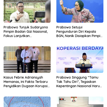
Prabowo Tunjuk Sudaryono
Prabowo Setujui
Pimpin Badan Gizi Nasional,
Pengunduran Diri Kepala
Fokus Lanjutkan
BGN, Nanik Disiapkan Pimpin
Pembenahan Program MBG
Dewan Pengawas
Kasus Febrie Adriansyah
Prabowo Singgung “Tamu
Memanas, Ini Fakta Terbaru
Tak Tahu Diri”, Tegaskan
Penyidikan Dugaan Korupsi
Kepentingan Nasional Harus
dan TPPU
Diutamakan