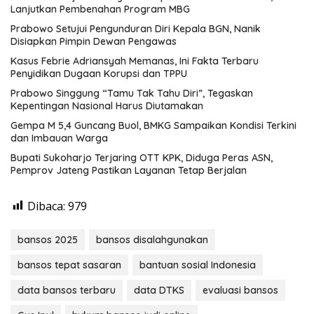
Lanjutkan Pembenahan Program MBG
Prabowo Setujui Pengunduran Diri Kepala BGN, Nanik
Disiapkan Pimpin Dewan Pengawas
Kasus Febrie Adriansyah Memanas, Ini Fakta Terbaru
Penyidikan Dugaan Korupsi dan TPPU
Prabowo Singgung “Tamu Tak Tahu Diri”, Tegaskan
Kepentingan Nasional Harus Diutamakan
Gempa M 5,4 Guncang Buol, BMKG Sampaikan Kondisi Terkini
dan Imbauan Warga
Bupati Sukoharjo Terjaring OTT KPK, Diduga Peras ASN,
Pemprov Jateng Pastikan Layanan Tetap Berjalan
Dibaca:
979
bansos 2025
bansos disalahgunakan
bansos tepat sasaran
bantuan sosial Indonesia
data bansos terbaru
data DTKS
evaluasi bansos