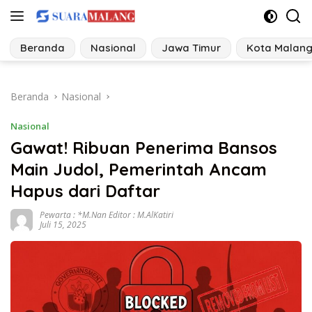
Langsung
ke
konten
Beranda
Nasional
Jawa Timur
Kota Malan
Beranda
Nasional
Nasional
Gawat! Ribuan Penerima Bansos
Main Judol, Pemerintah Ancam
Hapus dari Daftar
Pewarta : *M.Nan Editor : M.AlKatiri
Juli 15, 2025