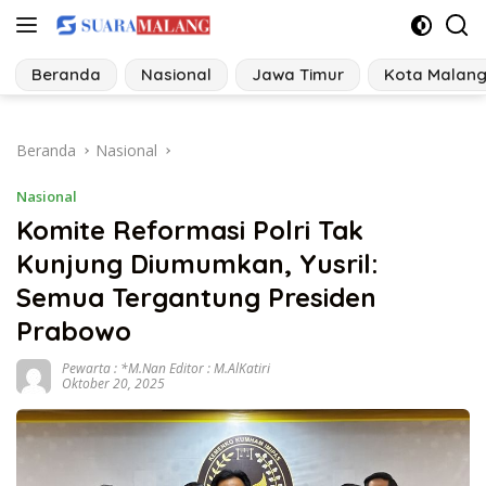
Langsung
ke
konten
Beranda
Nasional
Jawa Timur
Kota Malan
Beranda
Nasional
Nasional
Komite Reformasi Polri Tak
Kunjung Diumumkan, Yusril:
Semua Tergantung Presiden
Prabowo
Pewarta : *M.Nan Editor : M.AlKatiri
Oktober 20, 2025