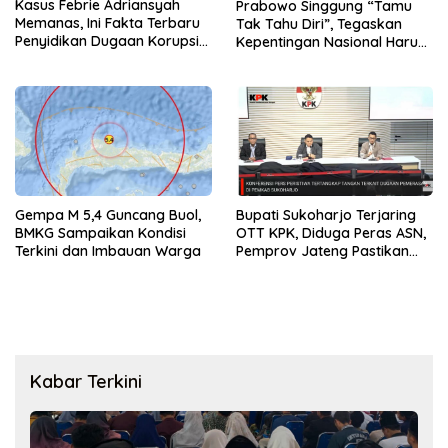
Kasus Febrie Adriansyah
Prabowo Singgung “Tamu
Memanas, Ini Fakta Terbaru
Tak Tahu Diri”, Tegaskan
Penyidikan Dugaan Korupsi
Kepentingan Nasional Harus
dan TPPU
Diutamakan
Gempa M 5,4 Guncang Buol,
Bupati Sukoharjo Terjaring
BMKG Sampaikan Kondisi
OTT KPK, Diduga Peras ASN,
Terkini dan Imbauan Warga
Pemprov Jateng Pastikan
Layanan Tetap Berjalan
Kabar Terkini