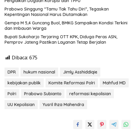
Penyidikan Dugaan Korupsi dan TPPU
Prabowo Singgung “Tamu Tak Tahu Diri”, Tegaskan
Kepentingan Nasional Harus Diutamakan
Gempa M 5,4 Guncang Buol, BMKG Sampaikan Kondisi Terkini
dan Imbauan Warga
Bupati Sukoharjo Terjaring OTT KPK, Diduga Peras ASN,
Pemprov Jateng Pastikan Layanan Tetap Berjalan
Dibaca:
675
DPR
hukum nasional
Jimly Asshiddiqie
kebijakan publik
Komite Reformasi Polri
Mahfud MD
Polri
Prabowo Subianto
reformasi kepolisian
UU Kepolisian
Yusril Ihza Mahendra