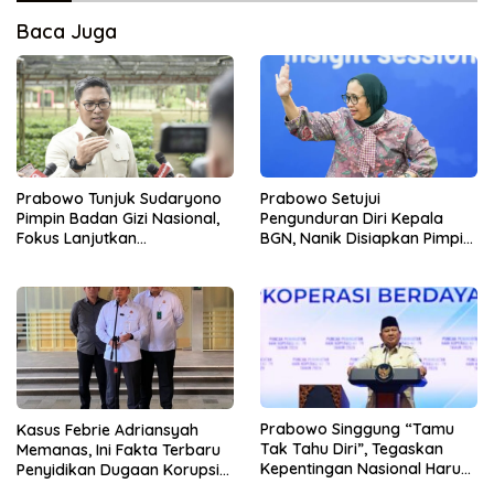
Baca Juga
Prabowo Tunjuk Sudaryono
Prabowo Setujui
Pimpin Badan Gizi Nasional,
Pengunduran Diri Kepala
Fokus Lanjutkan
BGN, Nanik Disiapkan Pimpin
Pembenahan Program MBG
Dewan Pengawas
Prabowo Singgung “Tamu
Kasus Febrie Adriansyah
Tak Tahu Diri”, Tegaskan
Memanas, Ini Fakta Terbaru
Kepentingan Nasional Harus
Penyidikan Dugaan Korupsi
Diutamakan
dan TPPU