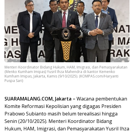
Menteri Koordinator Bidang Hukum, HAM, Imigrasi, dan Pemasyarakatan
(Menko Kumham Imipas) Yusril Ihza Mahendra di kantor Kemenko
Kumham Imipas, Jakarta, Kamis (9/10/2025). (KOMPAS.com/Haryanti
Puspa Sari)
SUARAMALANG.COM, Jakarta –
Wacana pembentukan
Komite Reformasi Kepolisian yang digagas Presiden
Prabowo Subianto masih belum terealisasi hingga
Senin (20/10/2025). Menteri Koordinator Bidang
Hukum, HAM, Imigrasi, dan Pemasyarakatan Yusril Ihza