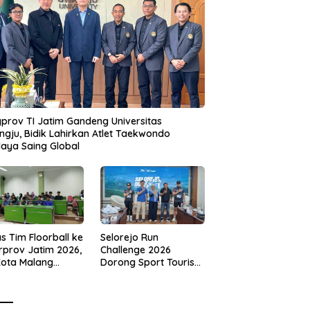
prov TI Jatim Gandeng Universitas
gju, Bidik Lahirkan Atlet Taekwondo
aya Saing Global
s Tim Floorball ke
Selorejo Run
rprov Jatim 2026,
Challenge 2026
Kota Malang
Dorong Sport Tourism
ng Target
dan Kampanye
tasi
Lingkungan