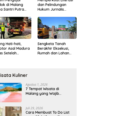
ok di Malang
dan Pelindungan
a Santri Putra
Hukum Jurnalis
ukan Onani
Perempuan,
Hukumonline
Menyediakan Layanan
AI Gratis
ng Hati-hati,
Sengketa Tanah
otor Asal Madura
Berakhir Eksekusi,
s Setelah
Rumah dan Lahan
abrak Truk
Resmi Dikosongkan
ok
Paksa
isata Kuliner
Agustus 1, 2026
7 Tempat Wisata di
Malang yang Wajib
Dikunjungi 2026, Ada
Destinasi Baru
Juli 29, 2026
Cara Membuat To Do List