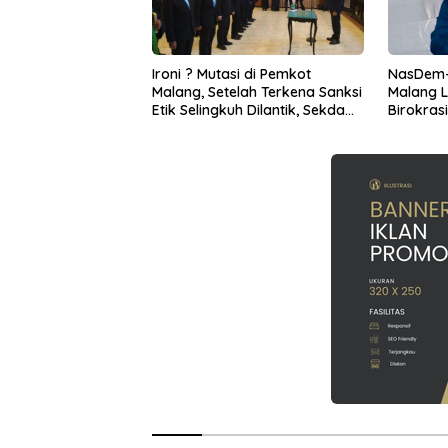
Ironi ? Mutasi di Pemkot
NasDem-
Malang, Setelah Terkena Sanksi
Malang L
Etik Selingkuh Dilantik, Sekda
Birokras
Melorot Jadi Asisten
Warga