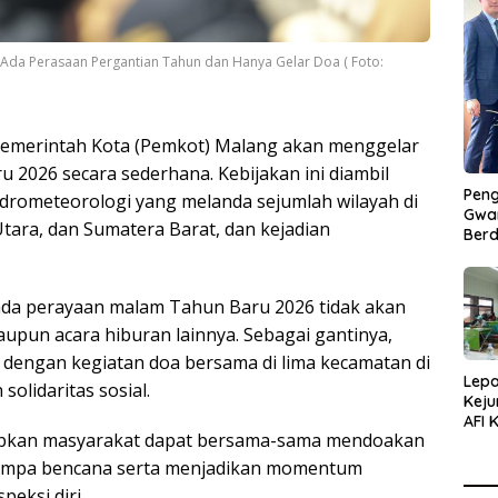
Ada Perasaan Pergantian Tahun dan Hanya Gelar Doa ( Foto:
emerintah Kota (Pemkot) Malang akan menggelar
2026 secara sederhana. Kebijakan ini diambil
Peng
drometeorologi yang melanda sejumlah wilayah di
Gwan
tara, dan Sumatera Barat, dan kejadian
Berd
a perayaan malam Tahun Baru 2026 tidak akan
upun acara hiburan lainnya. Sebagai gantinya,
i dengan kegiatan doa bersama di lima kecamatan di
Lepa
solidaritas sosial.
Keju
AFI 
arapkan masyarakat dapat bersama-sama mendoakan
Pasa
Pres
rtimpa bencana serta menjadikan momentum
peksi diri.