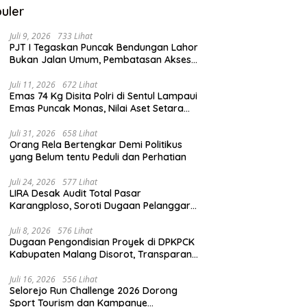
uler
Juli 9, 2026
733 Lihat
PJT I Tegaskan Puncak Bendungan Lahor
Bukan Jalan Umum, Pembatasan Akses
Demi Lindungi Infrastruktur Vital
Juli 11, 2026
672 Lihat
Emas 74 Kg Disita Polri di Sentul Lampaui
Emas Puncak Monas, Nilai Aset Setara
2.800 Rumah Subsidi
Juli 31, 2026
658 Lihat
Orang Rela Bertengkar Demi Politikus
yang Belum tentu Peduli dan Perhatian
Juli 24, 2026
577 Lihat
LIRA Desak Audit Total Pasar
Karangploso, Soroti Dugaan Pelanggaran
Tata Kelola Aset Daerah
Juli 8, 2026
576 Lihat
Dugaan Pengondisian Proyek di DPKPCK
Kabupaten Malang Disorot, Transparansi
Pejabat Dipertanyakan
Juli 16, 2026
556 Lihat
Selorejo Run Challenge 2026 Dorong
Sport Tourism dan Kampanye