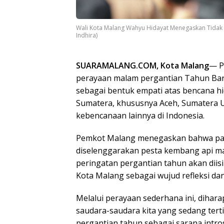
Wali Kota Malang Wahyu Hidayat Menegaskan Tidak 
Indhira)
SUARAMALANG.COM, Kota Malang
— P
perayaan malam pergantian Tahun Baru 
sebagai bentuk empati atas bencana hi
Sumatera, khususnya Aceh, Sumatera U
kebencanaan lainnya di Indonesia.
Pemkot Malang menegaskan bahwa pad
diselenggarakan pesta kembang api ma
peringatan pergantian tahun akan diis
Kota Malang sebagai wujud refleksi dan 
Melalui perayaan sederhana ini, dih
saudara-saudara kita yang sedang te
pergantian tahun sebagai sarana intros