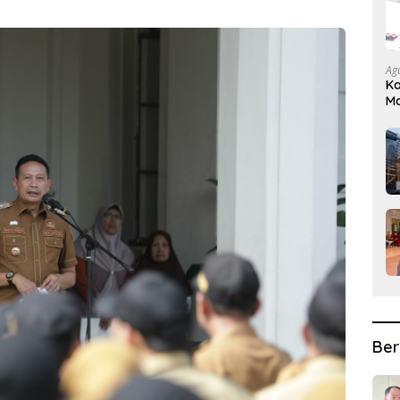
Ag
Ka
Ma
D
Ber