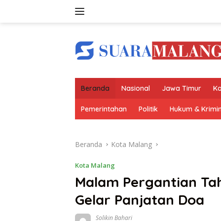
Langsung
ke
konten
Beranda
Nasional
Jawa Timur
Ko
Pemerintahan
Politik
Hukum & Krimin
Beranda
Kota Malang
Kota Malang
Malam Pergantian Ta
Gelar Panjatan Doa
Solikin Bahari