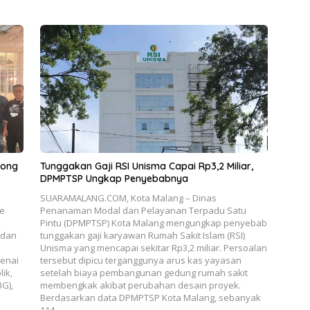
rong
Tunggakan Gaji RSI Unisma Capai Rp3,2 Miliar,
DPMPTSP Ungkap Penyebabnya
SUARAMALANG.COM, Kota Malang – Dinas
ke
Penanaman Modal dan Pelayanan Terpadu Satu
Pintu (DPMPTSP) Kota Malang mengungkap penyebab
 dan
tunggakan gaji karyawan Rumah Sakit Islam (RSI)
Unisma yang mencapai sekitar Rp3,2 miliar. Persoalan
genai
tersebut dipicu terganggunya arus kas yayasan
ik,
setelah biaya pembangunan gedung rumah sakit
BG),
membengkak akibat perubahan desain proyek.
Berdasarkan data DPMPTSP Kota Malang, sebanyak