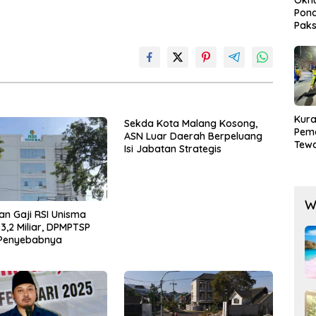
Pond
Paks
Lak
Kura
Sekda Kota Malang Kosong,
Pem
ASN Luar Daerah Berpeluang
Tewa
Isi Jabatan Strategis
Men
Mog
W
n Gaji RSI Unisma
3,2 Miliar, DPMPTSP
Penyebabnya