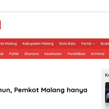
ta Malang
Kabupaten Malang
Kota Batu
Portal
Buda
al
Politik
Ekonomi
Kesehatan
Pendidikan
Kriminal
K
hun, Pemkot Malang hanya