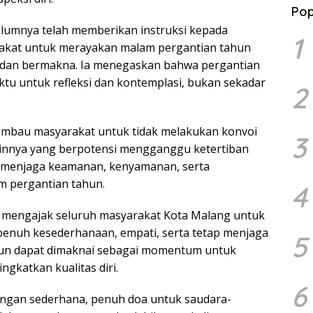
Pop
elumnya telah memberikan instruksi kepada
1
rakat untuk merayakan malam pergantian tahun
, dan bermakna. Ia menegaskan bahwa pergantian
tu untuk refleksi dan kontemplasi, bukan sekadar
2
gimbau masyarakat untuk tidak melakukan konvoi
3
ainnya yang berpotensi mengganggu ketertiban
 menjaga keamanan, kenyamanan, serta
m pergantian tahun.
4
ng mengajak seluruh masyarakat Kota Malang untuk
nuh kesederhanaan, empati, serta tetap menjaga
5
ahun dapat dimaknai sebagai momentum untuk
ngkatkan kualitas diri.
6
engan sederhana, penuh doa untuk saudara-