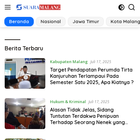
Langsung
ke
konten
Beranda
Nasional
Jawa Timur
Kota Malan
Suara
Berita Terbaru
Malang
Kabupaten Malang
Juli 17, 2025
Target Pendapatan Perumda Tirta
Kanjuruhan Terlampaui Pada
Semester Satu 2025, Apa Kiatnya ?
Hukum & Kriminal
Juli 17, 2025
Alasan Tidak Jelas, Sidang
Tuntutan Terdakwa Penipuan
Terhadap Seorang Nenek yang
Dirugikan 2,3 Miliar dan 2 Sertifikat
Rumah Ditunda sudah 2 Kali