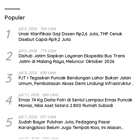
Populer
1
Juli 6, 2026
766 Lihat
Unair Klarifikasi Gaji Dosen Rp2,6 Juta, THP Cenuk
Disebut Capai Rp9,2 Juta
2
Juli 6, 2026
716 Lihat
Dishub Jatim Siapkan Layanan Ekspedisi Bus Trans
Jatim di Malang Raya, Meluncur Oktober 2026
3
Juli 9, 2026
699 Lihat
PJT I Tegaskan Puncak Bendungan Lahor Bukan Jalan
Umum, Pembatasan Akses Demi Lindungi Infrastruktur
Vital
4
Juli 11, 2026
666 Lihat
Emas 74 Kg Disita Polri di Sentul Lampaui Emas Puncak
Monas, Nilai Aset Setara 2.800 Rumah Subsidi
5
Juli 7, 2026
651 Lihat
Sudah Bayar Puluhan Juta, Pedagang Pasar
Karangploso Belum Juga Tempati Kios, Ini Alasan
Disperindag
Juli 31, 2026
635 Lihat