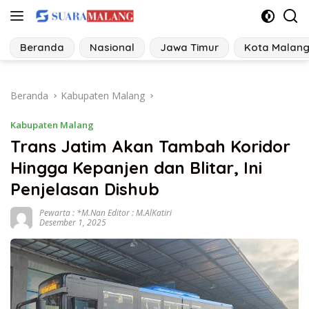
Langsung
ke
konten
Beranda
Nasional
Jawa Timur
Kota Malan
Beranda
Kabupaten Malang
Kabupaten Malang
Trans Jatim Akan Tambah Koridor
Hingga Kepanjen dan Blitar, Ini
Penjelasan Dishub
Pewarta : *M.Nan Editor : M.AlKatiri
Desember 1, 2025