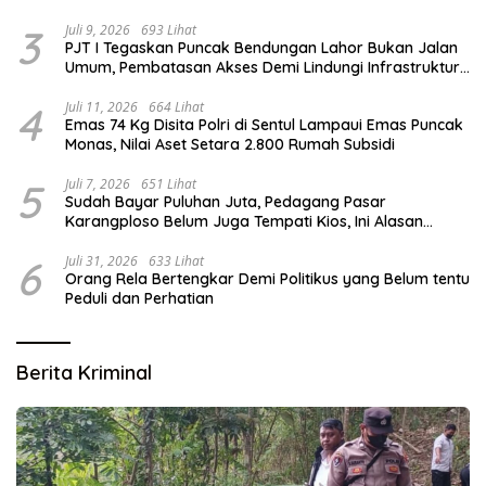
3
Juli 9, 2026
693 Lihat
PJT I Tegaskan Puncak Bendungan Lahor Bukan Jalan
Umum, Pembatasan Akses Demi Lindungi Infrastruktur
Vital
4
Juli 11, 2026
664 Lihat
Emas 74 Kg Disita Polri di Sentul Lampaui Emas Puncak
Monas, Nilai Aset Setara 2.800 Rumah Subsidi
5
Juli 7, 2026
651 Lihat
Sudah Bayar Puluhan Juta, Pedagang Pasar
Karangploso Belum Juga Tempati Kios, Ini Alasan
Disperindag
6
Juli 31, 2026
633 Lihat
Orang Rela Bertengkar Demi Politikus yang Belum tentu
Peduli dan Perhatian
Berita Kriminal