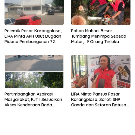
Polemik Pasar Karangploso,
Pohon Mahoni Besar
LIRA Minta APH Usut Dugaan
Tumbang Menimpa Sepeda
Pidana Pembangunan 72
Motor, 9 Orang Terluka
Kios
LIRA Minta Pansus Pasar
Pertimbangkan Aspirasi
Karangploso, Soroti SHP
Masyarakat, PJT I Sesuaikan
Ganda dan Setoran Ratusan
Akses Kendaraan Roda
Juta
Empat di Bendungan Lahor