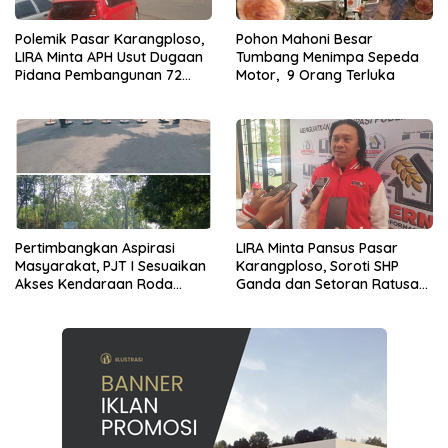
Polemik Pasar Karangploso,
Pohon Mahoni Besar
LIRA Minta APH Usut Dugaan
Tumbang Menimpa Sepeda
Pidana Pembangunan 72
Motor, 9 Orang Terluka
Kios
Pertimbangkan Aspirasi
LIRA Minta Pansus Pasar
Masyarakat, PJT I Sesuaikan
Karangploso, Soroti SHP
Akses Kendaraan Roda
Ganda dan Setoran Ratusan
Empat di Bendungan Lahor
Juta