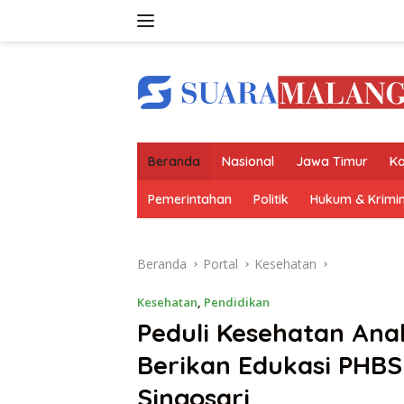
Langsung
ke
konten
Beranda
Nasional
Jawa Timur
Ko
Pemerintahan
Politik
Hukum & Krimin
Beranda
Portal
Kesehatan
Kesehatan
,
Pendidikan
Peduli Kesehatan An
Berikan Edukasi PHB
Singosari