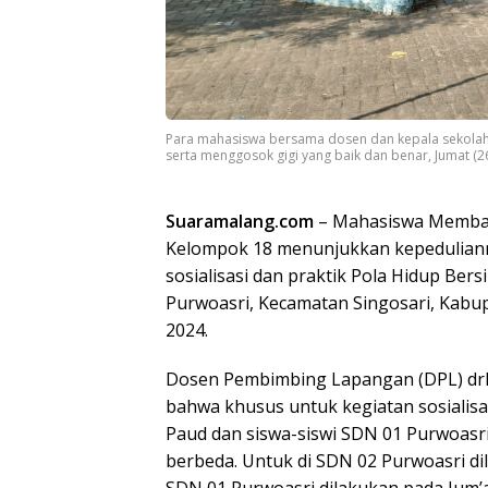
Para mahasiswa bersama dosen dan kepala sekolah 
serta menggosok gigi yang baik dan benar, Jumat (2
Suaramalang.com
– Mahasiswa Memban
Kelompok 18 menunjukkan kepedulian
sosialisasi dan praktik Pola Hidup Ber
Purwoasri, Kecamatan Singosari, Kabup
2024.
Dosen Pembimbing Lapangan (DPL) drh.
bahwa khusus untuk kegiatan sosialis
Paud dan siswa-siswi SDN 01 Purwoasri
berbeda. Untuk di SDN 02 Purwoasri di
SDN 01 Purwoasri dilakukan pada Jum’a