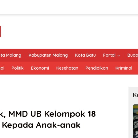
ta Malang
Kabupaten Malang
Kota Batu
Portal
Buda
al
Politik
Ekonomi
Kesehatan
Pendidikan
Kriminal
K
ak, MMD UB Kelompok 18
S Kepada Anak-anak