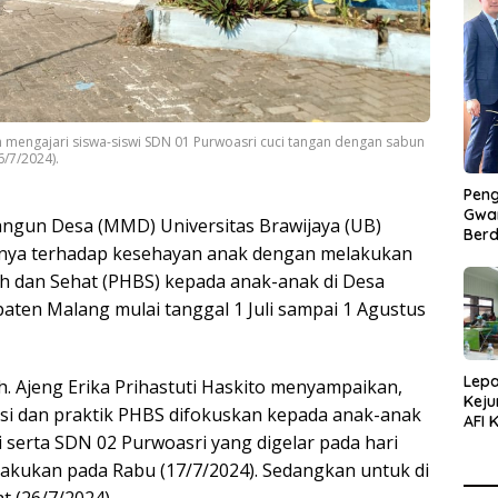
mengajari siswa-siswi SDN 01 Purwoasri cuci tangan dengan sabun
6/7/2024).
Peng
Gwan
gun Desa (MMD) Universitas Brawijaya (UB)
Berd
nya terhadap kesehayan anak dengan melakukan
sih dan Sehat (PHBS) kepada anak-anak di Desa
aten Malang mulai tanggal 1 Juli sampai 1 Agustus
Lepa
 Ajeng Erika Prihastuti Haskito menyampaikan,
Keju
asi dan praktik PHBS difokuskan kepada anak-anak
AFI 
 serta SDN 02 Purwoasri yang digelar pada hari
Pasa
Pres
lakukan pada Rabu (17/7/2024). Sedangkan untuk di
t (26/7/2024).