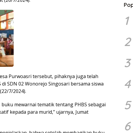
Pop
1
2
3
Desa Purwoasri tersebut, pihaknya juga telah
4
S di SDN 02 Wonorejo Singosari bersama siswa
(22/7/2024).
5
an buku mewarnai tematik tentang PHBS sebagai
atif kepada para murid,” ujarnya, Jumat
6
i menjelaskan, bahwa setelah membagikan buku