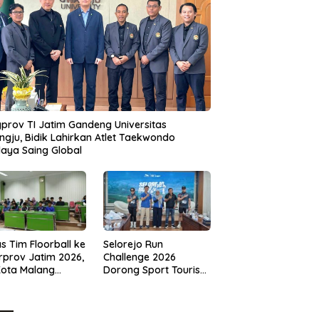
prov TI Jatim Gandeng Universitas
gju, Bidik Lahirkan Atlet Taekwondo
aya Saing Global
s Tim Floorball ke
Selorejo Run
rprov Jatim 2026,
Challenge 2026
Kota Malang
Dorong Sport Tourism
ng Target
dan Kampanye
tasi
Lingkungan