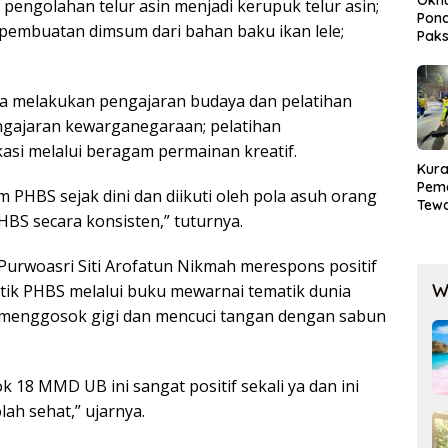
; pengolahan telur asin menjadi kerupuk telur asin;
Pond
embuatan dimsum dari bahan baku ikan lele;
Paks
Lak
a melakukan pengajaran budaya dan pelatihan
ngajaran kewarganegaraan; pelatihan
si melalui beragam permainan kreatif.
Kura
Pem
PHBS sejak dini dan diikuti oleh pola asuh orang
Tewa
BS secara konsisten,” tuturnya.
Men
Mog
Purwoasri Siti Arofatun Nikmah merespons positif
W
ktik PHBS melalui buku mewarnai tematik dunia
ik menggosok gigi dan mencuci tangan dengan sabun
 18 MMD UB ini sangat positif sekali ya dan ini
ah sehat,” ujarnya.