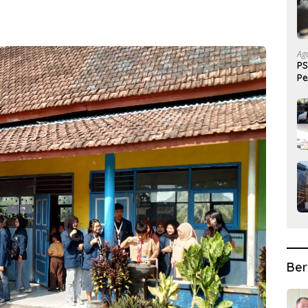
Ag
PS
Pe
Pr
Ber