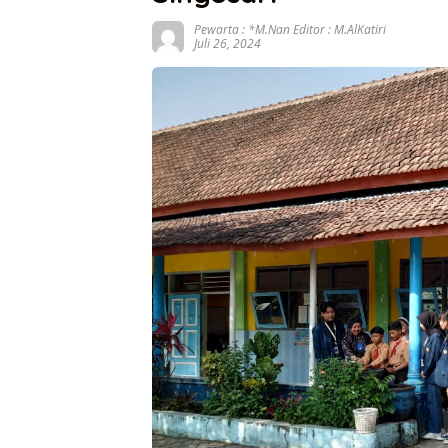
Pewarta : *M.Nan Editor : M.AlKatiri
Juli 26, 2024