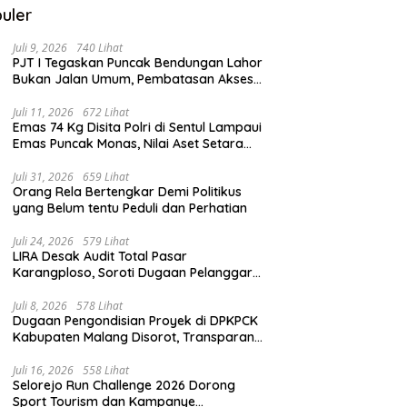
uler
Juli 9, 2026
740 Lihat
PJT I Tegaskan Puncak Bendungan Lahor
Bukan Jalan Umum, Pembatasan Akses
Demi Lindungi Infrastruktur Vital
Juli 11, 2026
672 Lihat
Emas 74 Kg Disita Polri di Sentul Lampaui
Emas Puncak Monas, Nilai Aset Setara
2.800 Rumah Subsidi
Juli 31, 2026
659 Lihat
Orang Rela Bertengkar Demi Politikus
yang Belum tentu Peduli dan Perhatian
Juli 24, 2026
579 Lihat
LIRA Desak Audit Total Pasar
Karangploso, Soroti Dugaan Pelanggaran
Tata Kelola Aset Daerah
Juli 8, 2026
578 Lihat
Dugaan Pengondisian Proyek di DPKPCK
Kabupaten Malang Disorot, Transparansi
Pejabat Dipertanyakan
Juli 16, 2026
558 Lihat
Selorejo Run Challenge 2026 Dorong
Sport Tourism dan Kampanye