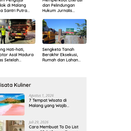
ok di Malang
dan Pelindungan
a Santri Putra
Hukum Jurnalis
ukan Onani
Perempuan,
Hukumonline
Menyediakan Layanan
AI Gratis
ng Hati-hati,
Sengketa Tanah
otor Asal Madura
Berakhir Eksekusi,
s Setelah
Rumah dan Lahan
abrak Truk
Resmi Dikosongkan
ok
Paksa
isata Kuliner
Agustus 1, 2026
7 Tempat Wisata di
Malang yang Wajib
Dikunjungi 2026, Ada
Destinasi Baru
Juli 29, 2026
Cara Membuat To Do List