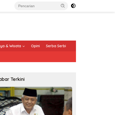
ya & Wisata
Opini
Serba Serbi
abar Terkini