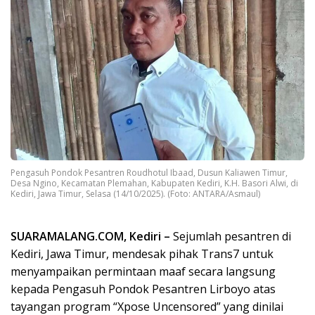
Pengasuh Pondok Pesantren Roudhotul Ibaad, Dusun Kaliawen Timur,
Desa Ngino, Kecamatan Plemahan, Kabupaten Kediri, K.H. Basori Alwi, di
Kediri, Jawa Timur, Selasa (14/10/2025). (Foto: ANTARA/Asmaul)
SUARAMALANG.COM, Kediri –
Sejumlah pesantren di
Kediri, Jawa Timur, mendesak pihak Trans7 untuk
menyampaikan permintaan maaf secara langsung
kepada Pengasuh Pondok Pesantren Lirboyo atas
tayangan program “Xpose Uncensored” yang dinilai