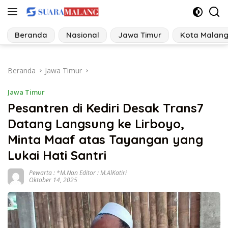
Langsung
ke
konten
Beranda
Nasional
Jawa Timur
Kota Malan
Beranda
Jawa Timur
Jawa Timur
Pesantren di Kediri Desak Trans7
Datang Langsung ke Lirboyo,
Minta Maaf atas Tayangan yang
Lukai Hati Santri
Pewarta : *M.Nan Editor : M.AlKatiri
Oktober 14, 2025