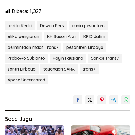
Dibaca:
1,327
berita Kediri
Dewan Pers
dunia pesantren
etika penyiaran
KH Basori Alwi
KPID Jatim
permintaan maaf Trans7
pesantren Lirboyo
Prabowo Subianto
Royin Fauziana
Sanksi Trans7
santri Lirboyo
tayangan SARA
trans7
Xpose Uncensored
Baca Juga