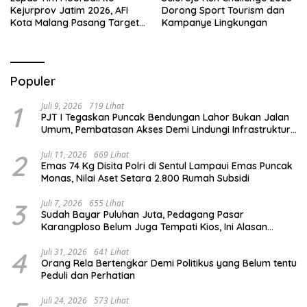
Kejurprov Jatim 2026, AFI
Dorong Sport Tourism dan
Kota Malang Pasang Target
Kampanye Lingkungan
Prestasi
Populer
1
Juli 9, 2026
719 Lihat
PJT I Tegaskan Puncak Bendungan Lahor Bukan Jalan
Umum, Pembatasan Akses Demi Lindungi Infrastruktur
Vital
2
Juli 11, 2026
669 Lihat
Emas 74 Kg Disita Polri di Sentul Lampaui Emas Puncak
Monas, Nilai Aset Setara 2.800 Rumah Subsidi
3
Juli 7, 2026
655 Lihat
Sudah Bayar Puluhan Juta, Pedagang Pasar
Karangploso Belum Juga Tempati Kios, Ini Alasan
Disperindag
4
Juli 31, 2026
641 Lihat
Orang Rela Bertengkar Demi Politikus yang Belum tentu
Peduli dan Perhatian
Juli 24, 2026
573 Lihat