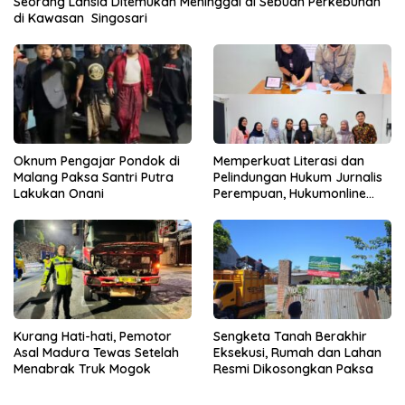
Seorang Lansia Ditemukan Meninggal di Sebuah Perkebunan
di Kawasan Singosari
Oknum Pengajar Pondok di
Memperkuat Literasi dan
Malang Paksa Santri Putra
Pelindungan Hukum Jurnalis
Lakukan Onani
Perempuan, Hukumonline
Menyediakan Layanan AI
Gratis
Kurang Hati-hati, Pemotor
Sengketa Tanah Berakhir
Asal Madura Tewas Setelah
Eksekusi, Rumah dan Lahan
Menabrak Truk Mogok
Resmi Dikosongkan Paksa