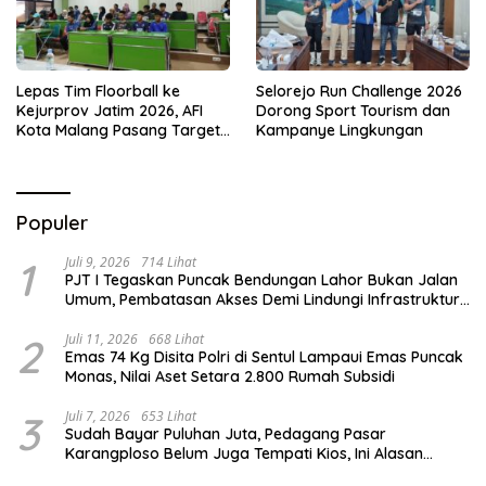
Lepas Tim Floorball ke
Selorejo Run Challenge 2026
Kejurprov Jatim 2026, AFI
Dorong Sport Tourism dan
Kota Malang Pasang Target
Kampanye Lingkungan
Prestasi
Populer
1
Juli 9, 2026
714 Lihat
PJT I Tegaskan Puncak Bendungan Lahor Bukan Jalan
Umum, Pembatasan Akses Demi Lindungi Infrastruktur
Vital
2
Juli 11, 2026
668 Lihat
Emas 74 Kg Disita Polri di Sentul Lampaui Emas Puncak
Monas, Nilai Aset Setara 2.800 Rumah Subsidi
3
Juli 7, 2026
653 Lihat
Sudah Bayar Puluhan Juta, Pedagang Pasar
Karangploso Belum Juga Tempati Kios, Ini Alasan
Disperindag