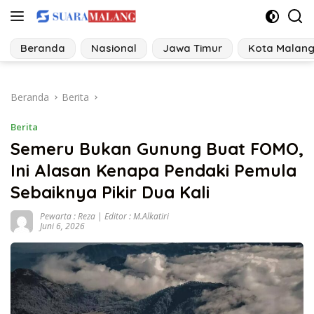
Langsung
ke
konten
Beranda
Nasional
Jawa Timur
Kota Malan
Beranda
Berita
Berita
Semeru Bukan Gunung Buat FOMO,
Ini Alasan Kenapa Pendaki Pemula
Sebaiknya Pikir Dua Kali
Pewarta : Reza | Editor : M.Alkatiri
Juni 6, 2026