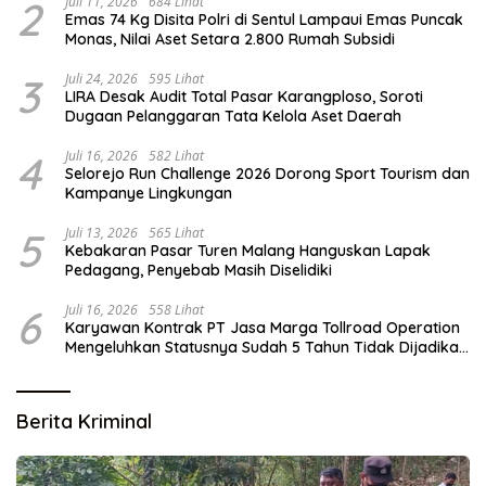
2
Juli 11, 2026
684 Lihat
Emas 74 Kg Disita Polri di Sentul Lampaui Emas Puncak
Monas, Nilai Aset Setara 2.800 Rumah Subsidi
3
Juli 24, 2026
595 Lihat
LIRA Desak Audit Total Pasar Karangploso, Soroti
Dugaan Pelanggaran Tata Kelola Aset Daerah
4
Juli 16, 2026
582 Lihat
Selorejo Run Challenge 2026 Dorong Sport Tourism dan
Kampanye Lingkungan
5
Juli 13, 2026
565 Lihat
Kebakaran Pasar Turen Malang Hanguskan Lapak
Pedagang, Penyebab Masih Diselidiki
6
Juli 16, 2026
558 Lihat
Karyawan Kontrak PT Jasa Marga Tollroad Operation
Mengeluhkan Statusnya Sudah 5 Tahun Tidak Dijadikan
Karyawan Tetap
Berita Kriminal