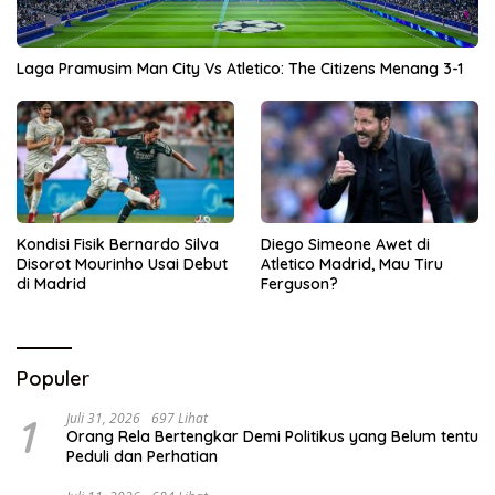
Laga Pramusim Man City Vs Atletico: The Citizens Menang 3-1
Kondisi Fisik Bernardo Silva
Diego Simeone Awet di
Disorot Mourinho Usai Debut
Atletico Madrid, Mau Tiru
di Madrid
Ferguson?
Populer
1
Juli 31, 2026
697 Lihat
Orang Rela Bertengkar Demi Politikus yang Belum tentu
Peduli dan Perhatian