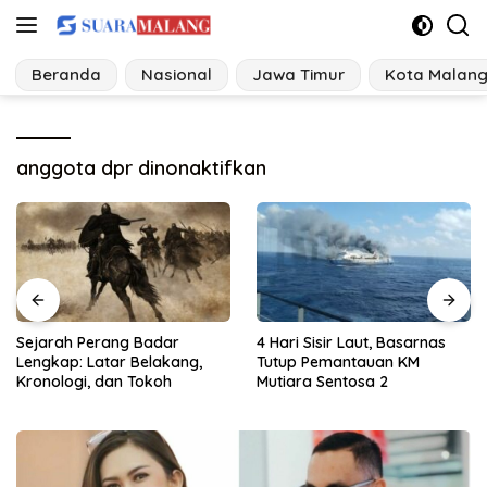
Langsung
ke
konten
Beranda
Nasional
Jawa Timur
Kota Malan
anggota dpr dinonaktifkan
4 Hari Sisir Laut, Basarnas
Data Lengkap 21 Tersangka
Tutup Pemantauan KM
dalam 3 Klaster Perkara
Mutiara Sentosa 2
Hibah Pokir DPRD Jawa
Timur