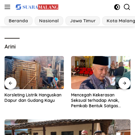
Langsung
ke
konten
Beranda
Nasional
Jawa Timur
Kota Malan
Arini
Korsleting Listrik Hanguskan
Mencegah Kekerasan
Dapur dan Gudang Kayu
Seksual terhadap Anak,
Pemkab Bentuk Satgas
Perlindungan Anak