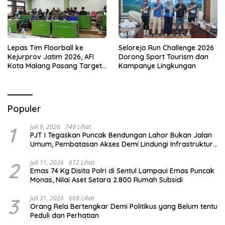
Lepas Tim Floorball ke
Selorejo Run Challenge 2026
Kejurprov Jatim 2026, AFI
Dorong Sport Tourism dan
Kota Malang Pasang Target
Kampanye Lingkungan
Prestasi
Populer
1
Juli 9, 2026
749 Lihat
PJT I Tegaskan Puncak Bendungan Lahor Bukan Jalan
Umum, Pembatasan Akses Demi Lindungi Infrastruktur
Vital
2
Juli 11, 2026
672 Lihat
Emas 74 Kg Disita Polri di Sentul Lampaui Emas Puncak
Monas, Nilai Aset Setara 2.800 Rumah Subsidi
3
Juli 31, 2026
668 Lihat
Orang Rela Bertengkar Demi Politikus yang Belum tentu
Peduli dan Perhatian