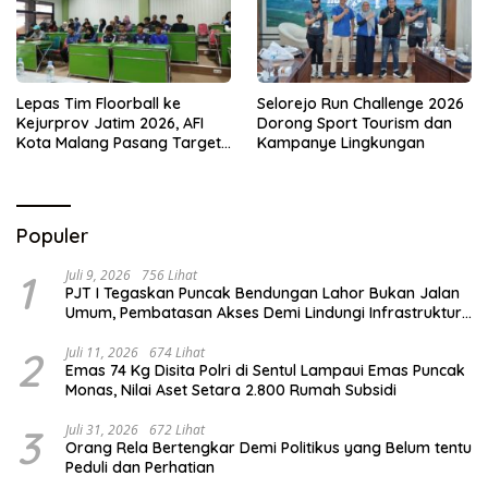
Lepas Tim Floorball ke
Selorejo Run Challenge 2026
Kejurprov Jatim 2026, AFI
Dorong Sport Tourism dan
Kota Malang Pasang Target
Kampanye Lingkungan
Prestasi
Populer
1
Juli 9, 2026
756 Lihat
PJT I Tegaskan Puncak Bendungan Lahor Bukan Jalan
Umum, Pembatasan Akses Demi Lindungi Infrastruktur
Vital
2
Juli 11, 2026
674 Lihat
Emas 74 Kg Disita Polri di Sentul Lampaui Emas Puncak
Monas, Nilai Aset Setara 2.800 Rumah Subsidi
3
Juli 31, 2026
672 Lihat
Orang Rela Bertengkar Demi Politikus yang Belum tentu
Peduli dan Perhatian