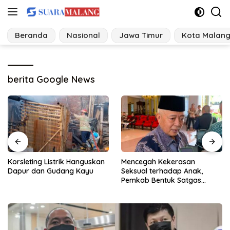
Langsung
ke
konten
Beranda
Nasional
Jawa Timur
Kota Malan
berita Google News
Korsleting Listrik Hanguskan
Mencegah Kekerasan
Dapur dan Gudang Kayu
Seksual terhadap Anak,
Pemkab Bentuk Satgas
Perlindungan Anak