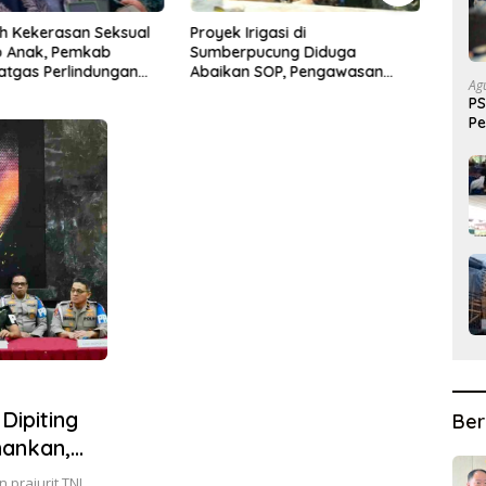
Irigasi di
Ancaman Perubahan Iklim, 10
Seb
pucung Diduga
Desa di Jatim Bangun Tangguh
Men
n SOP, Pengawasan
Bencana
Asp
Ag
anyakan
Kol
PS
Pe
Pr
Dipiting
Ber
mankan,
aks yang
prajurit TNI