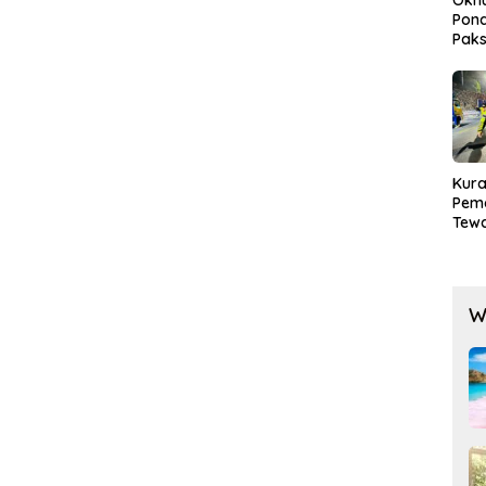
Pond
Paks
Lak
Kura
Pem
Tewa
Men
Mog
W