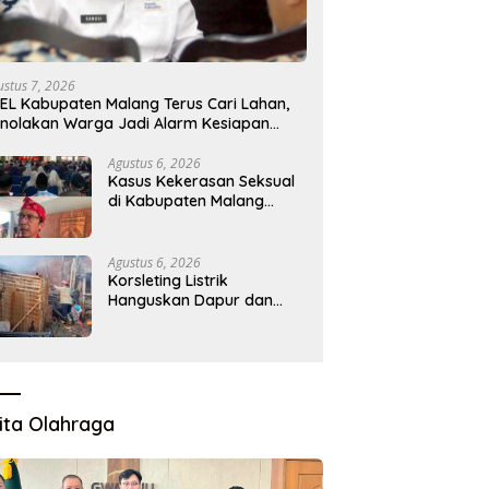
anyak 300 Akademisi
LIRA Desak Pemerintah
gikuti ICODES 2026,
Kembalikan Program MBG ke
ikom Jatim Perkuat
Daerah 3T, Minta Evaluasi Total
ustus 7, 2026
aborasi Riset Global
EL Kabupaten Malang Terus Cari Lahan,
nolakan Warga Jadi Alarm Kesiapan
oyek
Agustus 6, 2026
Kasus Kekerasan Seksual
di Kabupaten Malang
Melonjak, Satgas
Pencegahan Dibentuk
Agustus 6, 2026
Korsleting Listrik
Hanguskan Dapur dan
Gudang Kayu
ita Olahraga