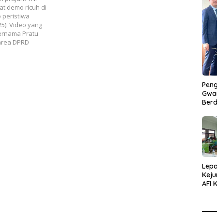
t demo ricuh di
 peristiwa
25). Video yang
bernama Pratu
 area DPRD
Peng
Gwan
Berd
Lepa
Keju
AFI 
Pasa
Pres