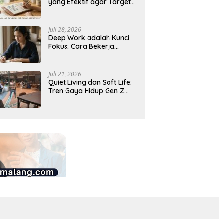
yang Efektif agar Target
Harian Lebih Mudah
Tercapai
Juli 28, 2026
Deep Work adalah Kunci
Fokus: Cara Bekerja
Tanpa Gangguan agar
Lebih Produktif
Juli 21, 2026
Quiet Living dan Soft Life:
Tren Gaya Hidup Gen Z
Indonesia yang Viral di
2026