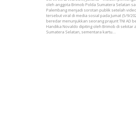
Ingin Adu Domba
oleh anggota Brimob Polda Sumatera Selatan saa
Palembang menjadi sorotan publik setelah video
tersebut viral di media sosial pada Jumat (5/9/20
beredar menunjukkan seorang prajurit TNI AD 
Handika Novaldo dipiting oleh Brimob di sekitar
Sumatera Selatan, sementara kartu…