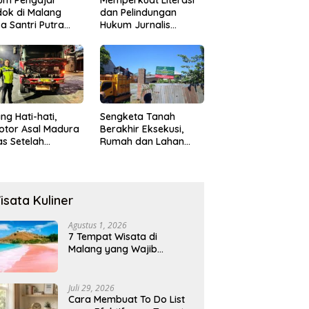
ok di Malang
dan Pelindungan
a Santri Putra
Hukum Jurnalis
ukan Onani
Perempuan,
Hukumonline
Menyediakan Layanan
AI Gratis
ng Hati-hati,
Sengketa Tanah
otor Asal Madura
Berakhir Eksekusi,
s Setelah
Rumah dan Lahan
abrak Truk
Resmi Dikosongkan
ok
Paksa
isata Kuliner
Agustus 1, 2026
7 Tempat Wisata di
Malang yang Wajib
Dikunjungi 2026, Ada
Destinasi Baru
Juli 29, 2026
Cara Membuat To Do List