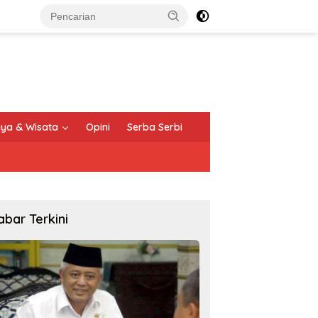
ya & Wisata
Opini
Serba Serbi
abar Terkini