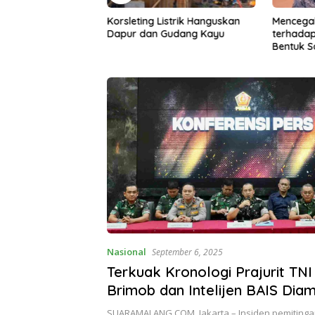
 Listrik Hanguskan
Mencegah Kekerasan Seksual
Proyek 
n Gudang Kayu
terhadap Anak, Pemkab
Sumber
Bentuk Satgas Perlindungan
Abaika
Anak
Dipert
Nasional
September 6, 2025
Terkuak Kronologi Prajurit TNI 
Brimob dan Intelijen BAIS Dia
TNI-Polri Kompak Bongkar Ho
SUARAMALANG.COM, Jakarta – Insiden pemitingan 