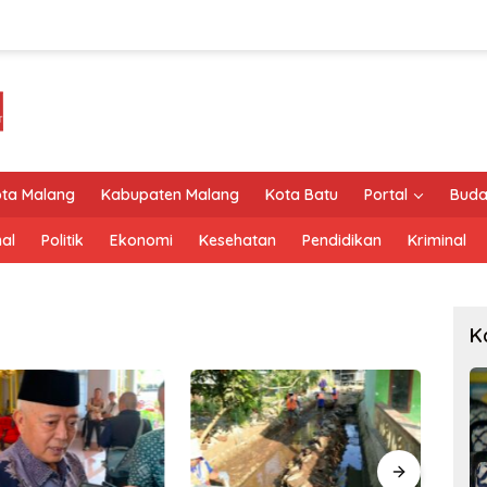
ta Malang
Kabupaten Malang
Kota Batu
Portal
Buda
al
Politik
Ekonomi
Kesehatan
Pendidikan
Kriminal
K