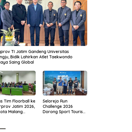
prov TI Jatim Gandeng Universitas
gju, Bidik Lahirkan Atlet Taekwondo
aya Saing Global
s Tim Floorball ke
Selorejo Run
rprov Jatim 2026,
Challenge 2026
Kota Malang
Dorong Sport Tourism
ng Target
dan Kampanye
tasi
Lingkungan