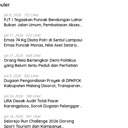
uler
Juli 9, 2026
752 Lihat
PJT I Tegaskan Puncak Bendungan Lahor
Bukan Jalan Umum, Pembatasan Akses
Demi Lindungi Infrastruktur Vital
Juli 11, 2026
672 Lihat
Emas 74 Kg Disita Polri di Sentul Lampaui
Emas Puncak Monas, Nilai Aset Setara
2.800 Rumah Subsidi
Juli 31, 2026
668 Lihat
Orang Rela Bertengkar Demi Politikus
yang Belum tentu Peduli dan Perhatian
Juli 8, 2026
582 Lihat
Dugaan Pengondisian Proyek di DPKPCK
Kabupaten Malang Disorot, Transparansi
Pejabat Dipertanyakan
Juli 24, 2026
580 Lihat
LIRA Desak Audit Total Pasar
Karangploso, Soroti Dugaan Pelanggaran
Tata Kelola Aset Daerah
Juli 16, 2026
561 Lihat
Selorejo Run Challenge 2026 Dorong
Sport Tourism dan Kampanye