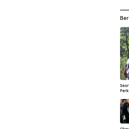
Ber
Seor
Perk
Okn