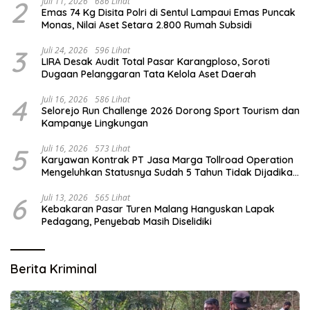
2
Juli 11, 2026
686 Lihat
Emas 74 Kg Disita Polri di Sentul Lampaui Emas Puncak
Monas, Nilai Aset Setara 2.800 Rumah Subsidi
3
Juli 24, 2026
596 Lihat
LIRA Desak Audit Total Pasar Karangploso, Soroti
Dugaan Pelanggaran Tata Kelola Aset Daerah
4
Juli 16, 2026
586 Lihat
Selorejo Run Challenge 2026 Dorong Sport Tourism dan
Kampanye Lingkungan
5
Juli 16, 2026
573 Lihat
Karyawan Kontrak PT Jasa Marga Tollroad Operation
Mengeluhkan Statusnya Sudah 5 Tahun Tidak Dijadikan
Karyawan Tetap
6
Juli 13, 2026
565 Lihat
Kebakaran Pasar Turen Malang Hanguskan Lapak
Pedagang, Penyebab Masih Diselidiki
Berita Kriminal