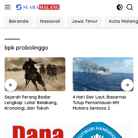
Langsung
ke
konten
Beranda
Nasional
Jawa Timur
Kota Malan
bpk probolinggo
4 Hari Sisir Laut, Basarnas
Data Lengkap 21 Tersangka
Tutup Pemantauan KM
dalam 3 Klaster Perkara
Mutiara Sentosa 2
Hibah Pokir DPRD Jawa
Timur