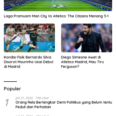
Laga Pramusim Man City Vs Atletico: The Citizens Menang 3-1
Kondisi Fisik Bernardo Silva
Diego Simeone Awet di
Disorot Mourinho Usai Debut
Atletico Madrid, Mau Tiru
di Madrid
Ferguson?
Populer
1
Juli 31, 2026
709 Lihat
Orang Rela Bertengkar Demi Politikus yang Belum tentu
Peduli dan Perhatian