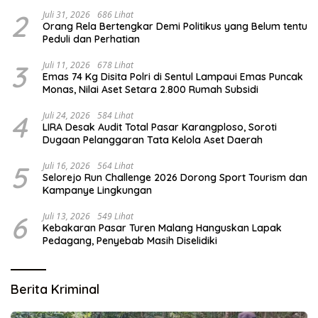
Vital
2
Juli 31, 2026
686 Lihat
Orang Rela Bertengkar Demi Politikus yang Belum tentu
Peduli dan Perhatian
3
Juli 11, 2026
678 Lihat
Emas 74 Kg Disita Polri di Sentul Lampaui Emas Puncak
Monas, Nilai Aset Setara 2.800 Rumah Subsidi
4
Juli 24, 2026
584 Lihat
LIRA Desak Audit Total Pasar Karangploso, Soroti
Dugaan Pelanggaran Tata Kelola Aset Daerah
5
Juli 16, 2026
564 Lihat
Selorejo Run Challenge 2026 Dorong Sport Tourism dan
Kampanye Lingkungan
6
Juli 13, 2026
549 Lihat
Kebakaran Pasar Turen Malang Hanguskan Lapak
Pedagang, Penyebab Masih Diselidiki
Berita Kriminal