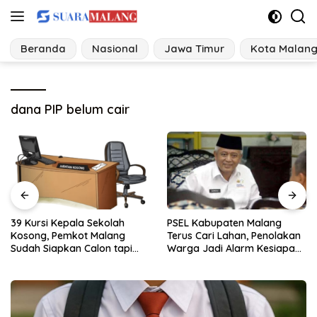
Langsung
ke
konten
Beranda
Nasional
Jawa Timur
Kota Malan
dana PIP belum cair
PSEL Kabupaten Malang
Kasus Kekerasan Seksual di
Terus Cari Lahan, Penolakan
Kabupaten Malang Melonjak,
Warga Jadi Alarm Kesiapan
Satgas Pencegahan
Proyek
Dibentuk