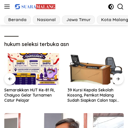
Langsung
ke
konten
Beranda
Nasional
Jawa Timur
Kota Malan
hukum seleksi terbuka asn
39 Kursi Kepala Sekolah
PSEL Kabupaten Malang
Kosong, Pemkot Malang
Terus Cari Lahan, Penolakan
Sudah Siapkan Calon tapi
Warga Jadi Alarm Kesiapan
Masih Menunggu Restu Pusat
Proyek