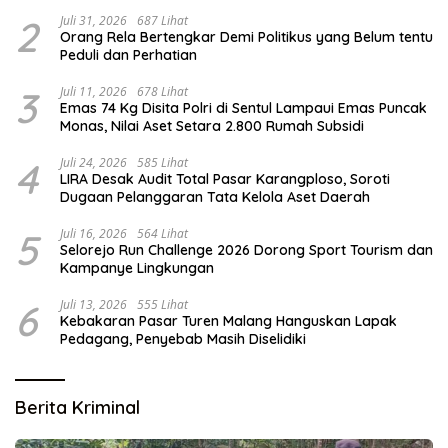
Vital
2
Juli 31, 2026
687 Lihat
Orang Rela Bertengkar Demi Politikus yang Belum tentu
Peduli dan Perhatian
3
Juli 11, 2026
678 Lihat
Emas 74 Kg Disita Polri di Sentul Lampaui Emas Puncak
Monas, Nilai Aset Setara 2.800 Rumah Subsidi
4
Juli 24, 2026
585 Lihat
LIRA Desak Audit Total Pasar Karangploso, Soroti
Dugaan Pelanggaran Tata Kelola Aset Daerah
5
Juli 16, 2026
564 Lihat
Selorejo Run Challenge 2026 Dorong Sport Tourism dan
Kampanye Lingkungan
6
Juli 13, 2026
555 Lihat
Kebakaran Pasar Turen Malang Hanguskan Lapak
Pedagang, Penyebab Masih Diselidiki
Berita Kriminal