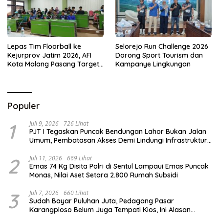
Lepas Tim Floorball ke
Selorejo Run Challenge 2026
Kejurprov Jatim 2026, AFI
Dorong Sport Tourism dan
Kota Malang Pasang Target
Kampanye Lingkungan
Prestasi
Populer
1
Juli 9, 2026
726 Lihat
PJT I Tegaskan Puncak Bendungan Lahor Bukan Jalan
Umum, Pembatasan Akses Demi Lindungi Infrastruktur
Vital
2
Juli 11, 2026
669 Lihat
Emas 74 Kg Disita Polri di Sentul Lampaui Emas Puncak
Monas, Nilai Aset Setara 2.800 Rumah Subsidi
3
Juli 7, 2026
660 Lihat
Sudah Bayar Puluhan Juta, Pedagang Pasar
Karangploso Belum Juga Tempati Kios, Ini Alasan
Disperindag