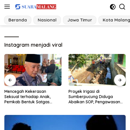
Langsung
ke
konten
Beranda
Nasional
Jawa Timur
Kota Malan
Instagram menjadi viral
Mencegah Kekerasan
Proyek Irigasi di
Seksual terhadap Anak,
Sumberpucung Diduga
Pemkab Bentuk Satgas
Abaikan SOP, Pengawasan
Perlindungan Anak
Dipertanyakan