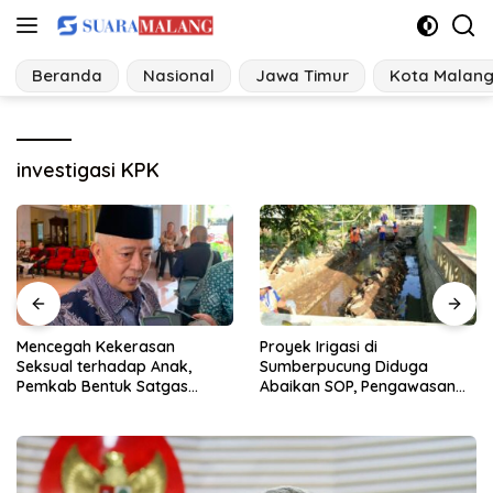
Langsung
ke
konten
Beranda
Nasional
Jawa Timur
Kota Malan
investigasi KPK
Proyek Irigasi di
Ancaman Perubahan Iklim,
Sumberpucung Diduga
Desa di Jatim Bangun
Abaikan SOP, Pengawasan
Tangguh Bencana
Dipertanyakan