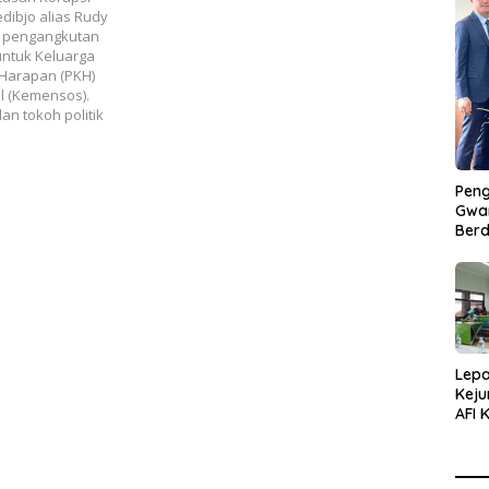
ibjo alias Rudy
i pengangkutan
untuk Keluarga
Harapan (PKH)
l (Kemensos).
n tokoh politik
Peng
Gwan
Berd
Lepa
Keju
AFI 
Pasa
Pres