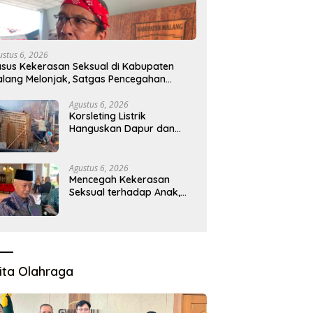
Desak Pemerintah
Presiden LIRA Konsolidasi di
K
alikan Program MBG ke
Malang, Mendorong Organisasi
K
h 3T, Minta Evaluasi Total
agar Solid dan Responsif
S
ustus 6, 2026
sus Kekerasan Seksual di Kabupaten
lang Melonjak, Satgas Pencegahan
ibentuk
Agustus 6, 2026
Korsleting Listrik
Hanguskan Dapur dan
Gudang Kayu
Agustus 6, 2026
Mencegah Kekerasan
Seksual terhadap Anak,
Pemkab Bentuk Satgas
Perlindungan Anak
ita Olahraga