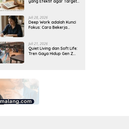
yang Efektif agar Target
Harian Lebih Mudah
Tercapai
Juli 28, 2026
Deep Work adalah Kunci
Fokus: Cara Bekerja
Tanpa Gangguan agar
Lebih Produktif
Juli 21, 2026
Quiet Living dan Soft Life:
Tren Gaya Hidup Gen Z
Indonesia yang Viral di
2026