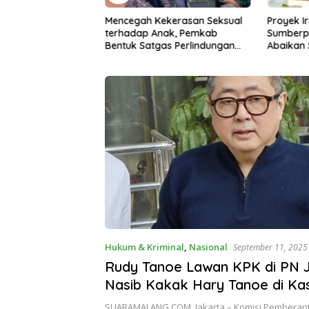
ekerasan Seksual
Proyek Irigasi di
Ancaman 
nak, Pemkab
Sumberpucung Diduga
Desa di 
as Perlindungan
Abaikan SOP, Pengawasan
Bencana
Dipertanyakan
Hukum & Kriminal
,
Nasional
September 11, 2025
Rudy Tanoe Lawan KPK di PN J
Nasib Kakak Hary Tanoe di Ka
Korupsi Bansos Ditentukan 15
SUARAMALANG.COM, Jakarta – Komisi Pemberan