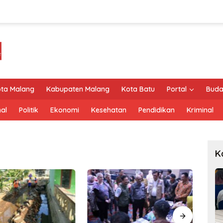
ta Malang
Kabupaten Malang
Kota Batu
Portal
Buda
al
Politik
Ekonomi
Kesehatan
Pendidikan
Kriminal
K