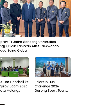
prov TI Jatim Gandeng Universitas
gju, Bidik Lahirkan Atlet Taekwondo
aya Saing Global
s Tim Floorball ke
Selorejo Run
rprov Jatim 2026,
Challenge 2026
Kota Malang
Dorong Sport Tourism
ng Target
dan Kampanye
tasi
Lingkungan