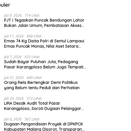
uler
Juli 9, 2026
714 Lihat
PJT I Tegaskan Puncak Bendungan Lahor
Bukan Jalan Umum, Pembatasan Akses
Demi Lindungi Infrastruktur Vital
Juli 11, 2026
668 Lihat
Emas 74 Kg Disita Polri di Sentul Lampaui
Emas Puncak Monas, Nilai Aset Setara
2.800 Rumah Subsidi
Juli 7, 2026
653 Lihat
Sudah Bayar Puluhan Juta, Pedagang
Pasar Karangploso Belum Juga Tempati
Kios, Ini Alasan Disperindag
Juli 31, 2026
640 Lihat
Orang Rela Bertengkar Demi Politikus
yang Belum tentu Peduli dan Perhatian
Juli 24, 2026
573 Lihat
LIRA Desak Audit Total Pasar
Karangploso, Soroti Dugaan Pelanggaran
Tata Kelola Aset Daerah
Juli 8, 2026
567 Lihat
Dugaan Pengondisian Proyek di DPKPCK
Kabupaten Malang Disorot, Transparansi