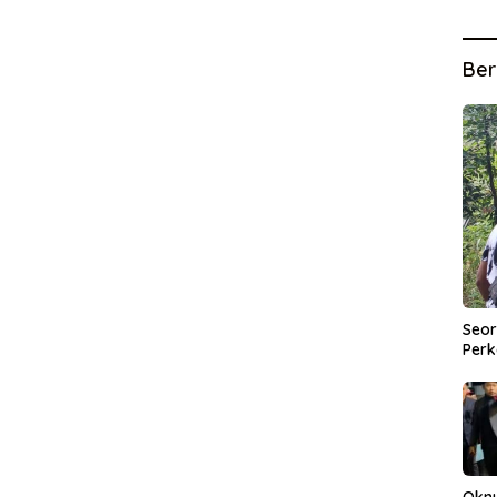
Ber
Seor
Perk
Okn