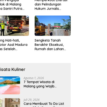
ok di Malang
dan Pelindungan
a Santri Putra
Hukum Jurnalis
ukan Onani
Perempuan,
Hukumonline
Menyediakan Layanan
AI Gratis
ng Hati-hati,
Sengketa Tanah
otor Asal Madura
Berakhir Eksekusi,
s Setelah
Rumah dan Lahan
abrak Truk
Resmi Dikosongkan
ok
Paksa
isata Kuliner
Agustus 1, 2026
7 Tempat Wisata di
Malang yang Wajib
Dikunjungi 2026, Ada
Destinasi Baru
Juli 29, 2026
Cara Membuat To Do List