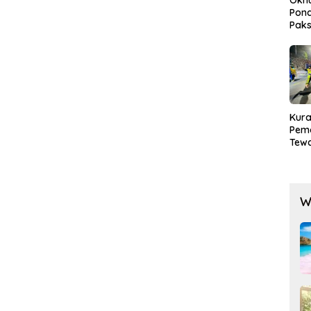
Pond
Paks
Lak
Kura
Pem
Tewa
Men
Mog
W