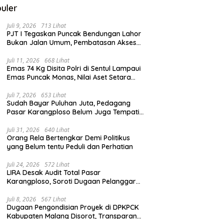
uler
Juli 9, 2026
713 Lihat
PJT I Tegaskan Puncak Bendungan Lahor
Bukan Jalan Umum, Pembatasan Akses
Demi Lindungi Infrastruktur Vital
Juli 11, 2026
668 Lihat
Emas 74 Kg Disita Polri di Sentul Lampaui
Emas Puncak Monas, Nilai Aset Setara
2.800 Rumah Subsidi
Juli 7, 2026
653 Lihat
Sudah Bayar Puluhan Juta, Pedagang
Pasar Karangploso Belum Juga Tempati
Kios, Ini Alasan Disperindag
Juli 31, 2026
640 Lihat
Orang Rela Bertengkar Demi Politikus
yang Belum tentu Peduli dan Perhatian
Juli 24, 2026
572 Lihat
LIRA Desak Audit Total Pasar
Karangploso, Soroti Dugaan Pelanggaran
Tata Kelola Aset Daerah
Juli 8, 2026
567 Lihat
Dugaan Pengondisian Proyek di DPKPCK
Kabupaten Malang Disorot, Transparansi