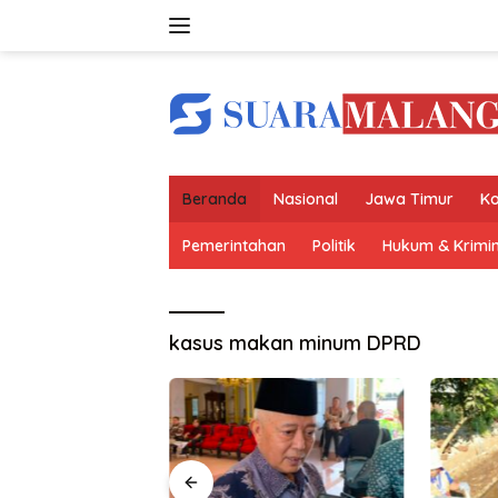
Langsung
ke
konten
Beranda
Nasional
Jawa Timur
Ko
Pemerintahan
Politik
Hukum & Krimin
kasus makan minum DPRD