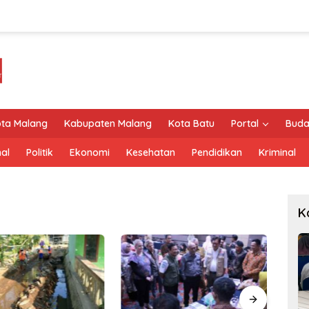
ta Malang
Kabupaten Malang
Kota Batu
Portal
Buda
al
Politik
Ekonomi
Kesehatan
Pendidikan
Kriminal
K