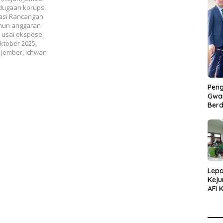
dugaan korupsi
asi Rancangan
ahun anggaran
 usai ekspose
ktober 2025,
 Jember, Ichwan
Peng
Gwan
Berd
Lepa
Keju
AFI 
Pasa
Pres