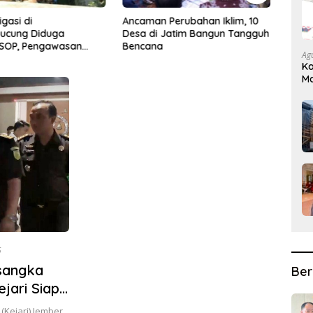
igasi di
Ancaman Perubahan Iklim, 10
Seba
ucung Diduga
Desa di Jatim Bangun Tangguh
Mengi
 SOP, Pengawasan
Bencana
Aspi
Ag
nyakan
Kolab
Ka
Ma
D
5
rsangka
Ber
jari Siap
Jika Tetap
Kejari) Jember