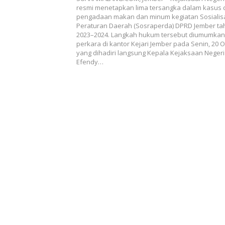
Mangkir
resmi menetapkan lima tersangka dalam kasus 
pengadaan makan dan minum kegiatan Sosialis
Peraturan Daerah (Sosraperda) DPRD Jember t
2023–2024. Langkah hukum tersebut diumumkan
perkara di kantor Kejari Jember pada Senin, 20 O
yang dihadiri langsung Kepala Kejaksaan Negeri
Efendy…