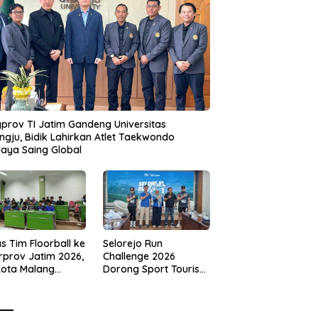
prov TI Jatim Gandeng Universitas
gju, Bidik Lahirkan Atlet Taekwondo
aya Saing Global
s Tim Floorball ke
Selorejo Run
rprov Jatim 2026,
Challenge 2026
Kota Malang
Dorong Sport Tourism
ng Target
dan Kampanye
tasi
Lingkungan