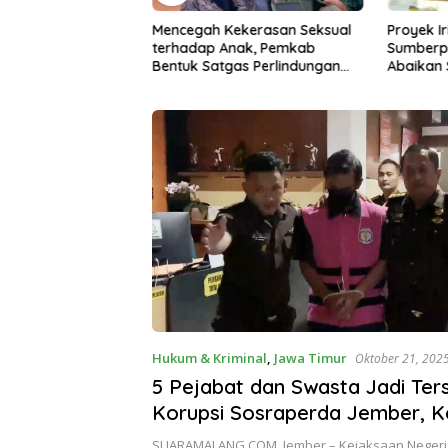
istrik Hanguskan
Mencegah Kekerasan Seksual
Proyek Ir
Gudang Kayu
terhadap Anak, Pemkab
Sumberp
Bentuk Satgas Perlindungan
Abaikan
Anak
Diperta
Hukum & Kriminal
,
Jawa Timur
Oktober 21, 202
5 Pejabat dan Swasta Jadi Te
Korupsi Sosraperda Jember, Ke
Tetapkan SR sebagai Buronan 
SUARAMALANG.COM, Jember – Kejaksaan Negeri (