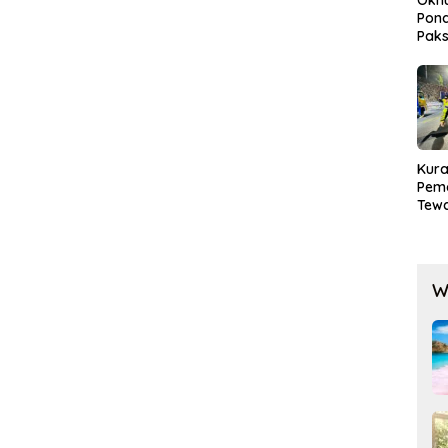
Pond
Paks
Lak
Kura
Pem
Tewa
Men
Mog
W