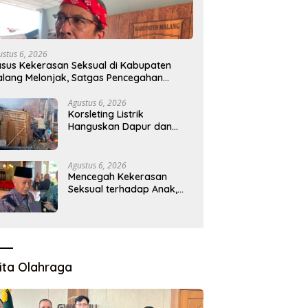
nyak 300 Akademisi
LIRA Desak Pemerintah
Pr
kuti ICODES 2026,
Kembalikan Program MBG ke
M
kom Jatim Perkuat
Daerah 3T, Minta Evaluasi Total
a
ustus 6, 2026
orasi Riset Global
sus Kekerasan Seksual di Kabupaten
lang Melonjak, Satgas Pencegahan
ibentuk
Agustus 6, 2026
Korsleting Listrik
Hanguskan Dapur dan
Gudang Kayu
Agustus 6, 2026
Mencegah Kekerasan
Seksual terhadap Anak,
Pemkab Bentuk Satgas
Perlindungan Anak
ita Olahraga