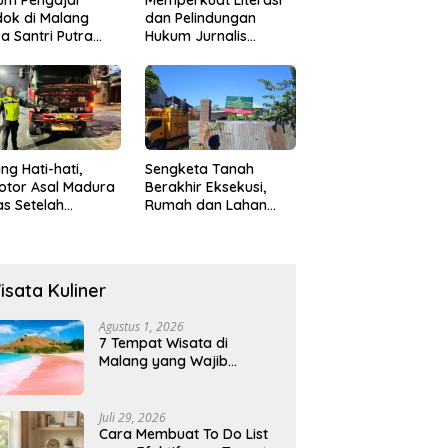
ok di Malang
dan Pelindungan
a Santri Putra
Hukum Jurnalis
ukan Onani
Perempuan,
Hukumonline
Menyediakan Layanan
AI Gratis
ng Hati-hati,
Sengketa Tanah
otor Asal Madura
Berakhir Eksekusi,
s Setelah
Rumah dan Lahan
abrak Truk
Resmi Dikosongkan
ok
Paksa
isata Kuliner
Agustus 1, 2026
7 Tempat Wisata di
Malang yang Wajib
Dikunjungi 2026, Ada
Destinasi Baru
Juli 29, 2026
Cara Membuat To Do List