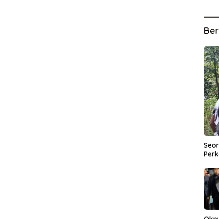
Ber
Seor
Perk
Okn