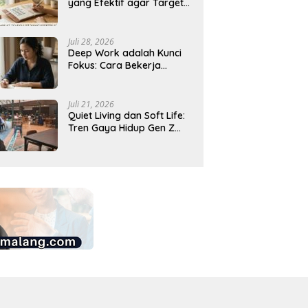
yang Efektif agar Target
Harian Lebih Mudah
Tercapai
Juli 28, 2026
Deep Work adalah Kunci
Fokus: Cara Bekerja
Tanpa Gangguan agar
Lebih Produktif
Juli 21, 2026
Quiet Living dan Soft Life:
Tren Gaya Hidup Gen Z
Indonesia yang Viral di
2026