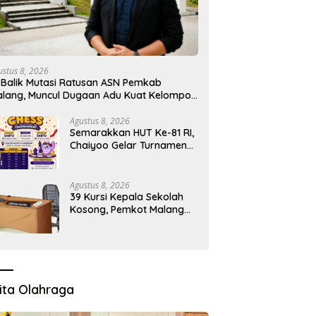
ustus 8, 2026
 Balik Mutasi Ratusan ASN Pemkab
lang, Muncul Dugaan Adu Kuat Kelompok
rokrat
Agustus 8, 2026
Semarakkan HUT Ke-81 RI,
Chaiyoo Gelar Turnamen
Catur Pelajar
Agustus 8, 2026
39 Kursi Kepala Sekolah
Kosong, Pemkot Malang
Sudah Siapkan Calon tapi
Masih Menunggu Restu
Pusat
ita Olahraga