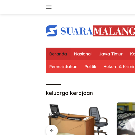
Langsung
ke
konten
Beranda
Nasional
Jawa Timur
Ko
Pemerintahan
Politik
Hukum & Krimin
keluarga kerajaan