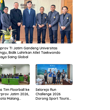
prov TI Jatim Gandeng Universitas
gju, Bidik Lahirkan Atlet Taekwondo
aya Saing Global
s Tim Floorball ke
Selorejo Run
rprov Jatim 2026,
Challenge 2026
Kota Malang
Dorong Sport Tourism
ng Target
dan Kampanye
tasi
Lingkungan