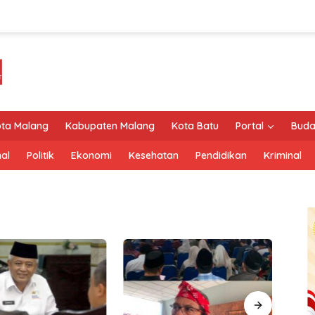
ta Malang
Kabupaten Malang
Kota Batu
Portal
Buda
al
Politik
Ekonomi
Kesehatan
Pendidikan
Kriminal