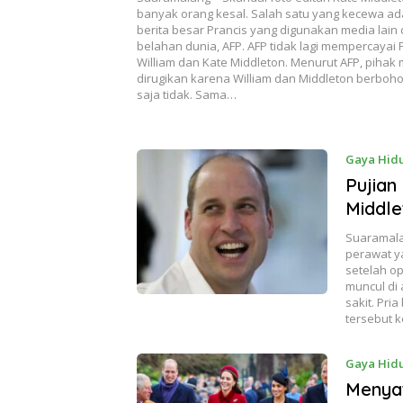
banyak orang kesal. Salah satu yang kecewa ad
berita besar Prancis yang digunakan media lain 
belahan dunia, AFP. AFP tidak lagi mempercayai
William dan Kate Middleton. Menurut AFP, pihak
dirugikan karena William dan Middleton berbohon
saja tidak. Sama…
Gaya Hid
Pujian
Middle
Suaramala
perawat ya
setelah ope
muncul di 
sakit. Pri
tersebut 
Gaya Hid
Menyat