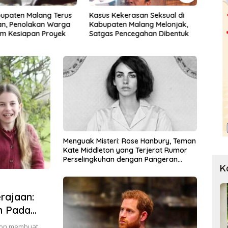
kerasan Seksual di
Korsleting Listrik Hanguskan
Menc
n Malang Melonjak,
Dapur dan Gudang Kayu
terh
Pencegahan Dibentuk
Bentu
Anak
Menguak Misteri: Rose Hanbury, Teman
Kate Middleton yang Terjerat Rumor
Perselingkuhan dengan Pangeran
K
William
rajaan:
n Pada
ddleton
eton membuat