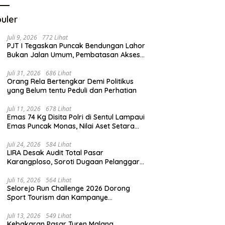
uler
Juli 9, 2026
772 Lihat
PJT I Tegaskan Puncak Bendungan Lahor
Bukan Jalan Umum, Pembatasan Akses
Demi Lindungi Infrastruktur Vital
Juli 31, 2026
686 Lihat
Orang Rela Bertengkar Demi Politikus
yang Belum tentu Peduli dan Perhatian
Juli 11, 2026
678 Lihat
Emas 74 Kg Disita Polri di Sentul Lampaui
Emas Puncak Monas, Nilai Aset Setara
2.800 Rumah Subsidi
Juli 24, 2026
584 Lihat
LIRA Desak Audit Total Pasar
Karangploso, Soroti Dugaan Pelanggaran
Tata Kelola Aset Daerah
Juli 16, 2026
564 Lihat
Selorejo Run Challenge 2026 Dorong
Sport Tourism dan Kampanye
Lingkungan
Juli 13, 2026
549 Lihat
Kebakaran Pasar Turen Malang