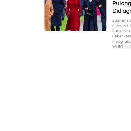
Pulang
Didiag
Suaramala
menderita k
Pangeran 
Pakar ker
menghubung
WellChild