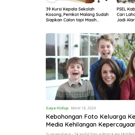
pala Sekolah
PSEL Kabupaten Malang Terus
Kasus Ke
mkot Malang Sudah
Cari Lahan, Penolakan Warga
Kabupate
on tapi Masih
Jadi Alarm Kesiapan Proyek
Satgas 
stu Pusat
Gaya Hidup
Maret 18, 2024
Kebohongan Foto Keluarga Ke
Media Kehilangan Kepercayaa
Pangeran William dan Kate Mi
Suaramalang – Skandal foto editan Kate Middl