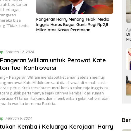
alah bos kantor
di berbagai
 Pangeran
Pangeran Harry Menang Telak! Media
 mereka bisa
Inggris Harus Bayar Ganti Rugi Rp2,8
g. “Tidak, tentu
Ag
Miliar atas Kasus Peretasan
Di
Ma
Bi
up
Februari 12, 2024
 Pangeran William untuk Perawat Kate
ton Tuai Kontroversi
ng – Pangeran William mendapat kecaman setelah memuji
ng merawat Kate Middleton saat dia dirawat di rumah sakit
rasi perut. Kritik tersebut muncul ketika calon raja Inggris itu
acara publik pertamanya sejak istrinya kembali dari rumah
a berusia 41 tahun itu kemudian memberikan gelar kehormatan
kepada wanita bernama Patricia…
up
Februari 6, 2024
Ber
ukan Kembali Keluarga Kerajaan: Harry