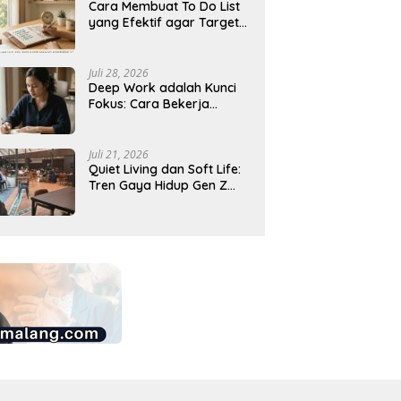
Cara Membuat To Do List
yang Efektif agar Target
Harian Lebih Mudah
Tercapai
Juli 28, 2026
Deep Work adalah Kunci
Fokus: Cara Bekerja
Tanpa Gangguan agar
Lebih Produktif
Juli 21, 2026
Quiet Living dan Soft Life:
Tren Gaya Hidup Gen Z
Indonesia yang Viral di
2026