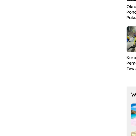
Okn
Pond
Paks
Lak
Kura
Pem
Tewa
Men
Mog
W