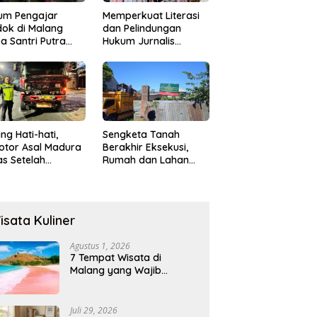
um Pengajar
Memperkuat Literasi
ok di Malang
dan Pelindungan
a Santri Putra
Hukum Jurnalis
ukan Onani
Perempuan,
Hukumonline
Menyediakan Layanan
AI Gratis
ng Hati-hati,
Sengketa Tanah
otor Asal Madura
Berakhir Eksekusi,
s Setelah
Rumah dan Lahan
abrak Truk
Resmi Dikosongkan
ok
Paksa
isata Kuliner
Agustus 1, 2026
7 Tempat Wisata di
Malang yang Wajib
Dikunjungi 2026, Ada
Destinasi Baru
Juli 29, 2026