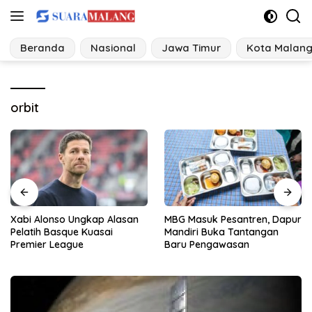
Langsung
ke
konten
Beranda
Nasional
Jawa Timur
Kota Malan
orbit
MBG Masuk Pesantren, Dapur
Dana Asing Kuasai 16,43
Mandiri Buka Tantangan
Persen Pendanaan Pindar,
Baru Pengawasan
OJK Sebut Investor Global
Masih Tertarik