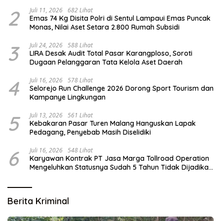
2
Juli 11, 2026
682 Lihat
Emas 74 Kg Disita Polri di Sentul Lampaui Emas Puncak
Monas, Nilai Aset Setara 2.800 Rumah Subsidi
3
Juli 24, 2026
588 Lihat
LIRA Desak Audit Total Pasar Karangploso, Soroti
Dugaan Pelanggaran Tata Kelola Aset Daerah
4
Juli 16, 2026
578 Lihat
Selorejo Run Challenge 2026 Dorong Sport Tourism dan
Kampanye Lingkungan
5
Juli 13, 2026
561 Lihat
Kebakaran Pasar Turen Malang Hanguskan Lapak
Pedagang, Penyebab Masih Diselidiki
6
Juli 16, 2026
548 Lihat
Karyawan Kontrak PT Jasa Marga Tollroad Operation
Mengeluhkan Statusnya Sudah 5 Tahun Tidak Dijadikan
Karyawan Tetap
Berita Kriminal