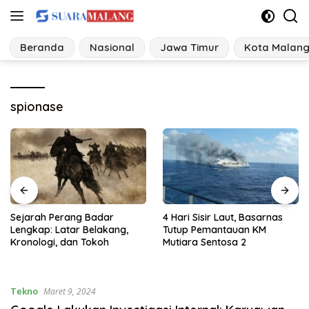
Langsung
ke
konten
Beranda
Nasional
Jawa Timur
Kota Malan
spionase
4 Hari Sisir Laut, Basarnas
Data Lengkap 21 Tersangka
Tutup Pemantauan KM
dalam 3 Klaster Perkara
Mutiara Sentosa 2
Hibah Pokir DPRD Jawa
Timur
Tekno
Maret 9, 2024