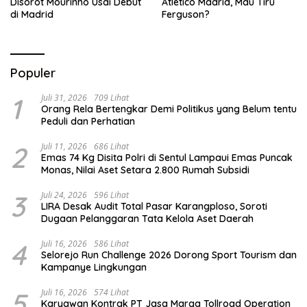
Disorot Mourinho Usai Debut
Atletico Madrid, Mau Tiru
di Madrid
Ferguson?
Populer
1
Juli 31, 2026
709 Lihat
Orang Rela Bertengkar Demi Politikus yang Belum tentu
Peduli dan Perhatian
2
Juli 11, 2026
686 Lihat
Emas 74 Kg Disita Polri di Sentul Lampaui Emas Puncak
Monas, Nilai Aset Setara 2.800 Rumah Subsidi
3
Juli 24, 2026
596 Lihat
LIRA Desak Audit Total Pasar Karangploso, Soroti
Dugaan Pelanggaran Tata Kelola Aset Daerah
4
Juli 16, 2026
586 Lihat
Selorejo Run Challenge 2026 Dorong Sport Tourism dan
Kampanye Lingkungan
5
Juli 16, 2026
574 Lihat
Karyawan Kontrak PT Jasa Marga Tollroad Operation