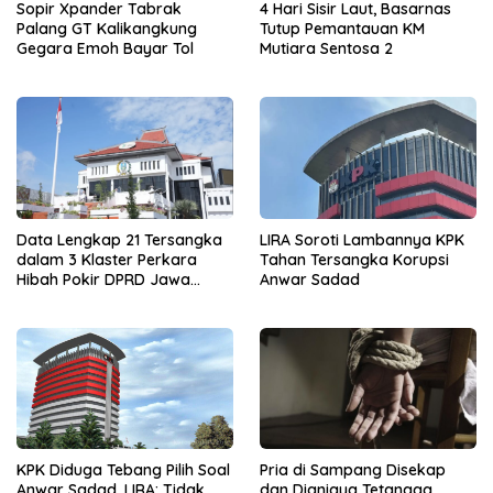
Sopir Xpander Tabrak
4 Hari Sisir Laut, Basarnas
Palang GT Kalikangkung
Tutup Pemantauan KM
Gegara Emoh Bayar Tol
Mutiara Sentosa 2
Data Lengkap 21 Tersangka
LIRA Soroti Lambannya KPK
dalam 3 Klaster Perkara
Tahan Tersangka Korupsi
Hibah Pokir DPRD Jawa
Anwar Sadad
Timur
KPK Diduga Tebang Pilih Soal
Pria di Sampang Disekap
Anwar Sadad, LIRA: Tidak
dan Dianiaya Tetangga