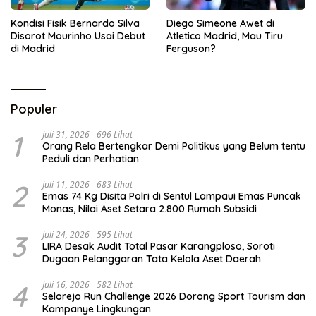
Kondisi Fisik Bernardo Silva
Diego Simeone Awet di
Disorot Mourinho Usai Debut
Atletico Madrid, Mau Tiru
di Madrid
Ferguson?
Populer
1
Juli 31, 2026
696 Lihat
Orang Rela Bertengkar Demi Politikus yang Belum tentu
Peduli dan Perhatian
2
Juli 11, 2026
683 Lihat
Emas 74 Kg Disita Polri di Sentul Lampaui Emas Puncak
Monas, Nilai Aset Setara 2.800 Rumah Subsidi
3
Juli 24, 2026
595 Lihat
LIRA Desak Audit Total Pasar Karangploso, Soroti
Dugaan Pelanggaran Tata Kelola Aset Daerah
4
Juli 16, 2026
582 Lihat
Selorejo Run Challenge 2026 Dorong Sport Tourism dan
Kampanye Lingkungan