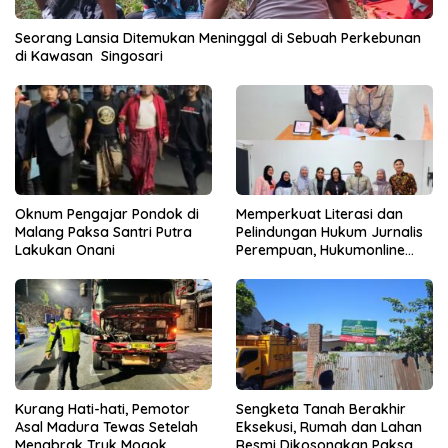
Seorang Lansia Ditemukan Meninggal di Sebuah Perkebunan
di Kawasan Singosari
Oknum Pengajar Pondok di
Memperkuat Literasi dan
Malang Paksa Santri Putra
Pelindungan Hukum Jurnalis
Lakukan Onani
Perempuan, Hukumonline
Menyediakan Layanan AI
Gratis
Kurang Hati-hati, Pemotor
Sengketa Tanah Berakhir
Asal Madura Tewas Setelah
Eksekusi, Rumah dan Lahan
Menabrak Truk Mogok
Resmi Dikosongkan Paksa