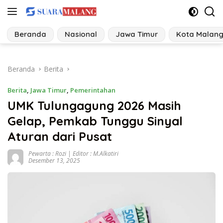
Langsung
ke
konten
Beranda
Nasional
Jawa Timur
Kota Malan
Beranda
Berita
Berita
,
Jawa Timur
,
Pemerintahan
UMK Tulungagung 2026 Masih
Gelap, Pemkab Tunggu Sinyal
Aturan dari Pusat
Pewarta : Rozi | Editor : M.Alkatiri
Desember 13, 2025