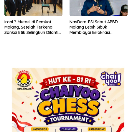
Ironi ? Mutasi di Pemkot
NasDem-PSI Sebut APBD
Malang, Setelah Terkena
Malang Lebih Sibuk
Sanksi Etik Selingkuh Dilantik,
Membiayai Birokrasi
Sekda Melorot Jadi Asisten
daripada Mengurus Warga