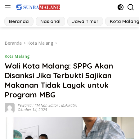
Langsung
ke
konten
Beranda
Nasional
Jawa Timur
Kota Malan
Beranda
Kota Malang
Kota Malang
Wali Kota Malang: SPPG Akan
Disanksi Jika Terbukti Sajikan
Makanan Tidak Layak untuk
Program MBG
Pewarta : *M.Nan Editor : M.AlKatiri
Oktober 14, 2025