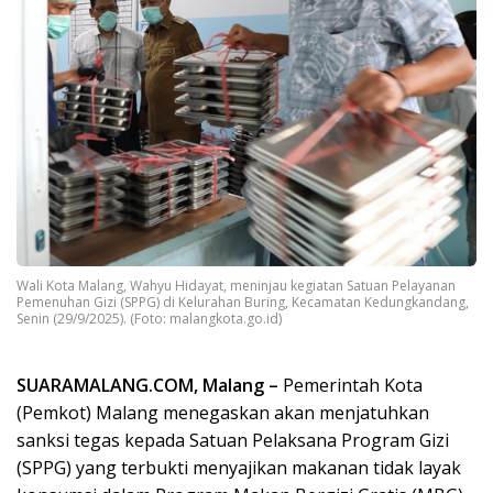
Wali Kota Malang, Wahyu Hidayat, meninjau kegiatan Satuan Pelayanan
Pemenuhan Gizi (SPPG) di Kelurahan Buring, Kecamatan Kedungkandang,
Senin (29/9/2025). (Foto: malangkota.go.id)
SUARAMALANG.COM, Malang –
Pemerintah Kota
(Pemkot) Malang menegaskan akan menjatuhkan
sanksi tegas kepada Satuan Pelaksana Program Gizi
(SPPG) yang terbukti menyajikan makanan tidak layak