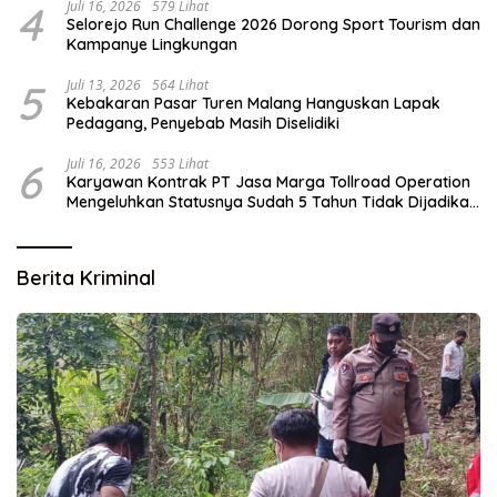
4
Juli 16, 2026
579 Lihat
Selorejo Run Challenge 2026 Dorong Sport Tourism dan
Kampanye Lingkungan
5
Juli 13, 2026
564 Lihat
Kebakaran Pasar Turen Malang Hanguskan Lapak
Pedagang, Penyebab Masih Diselidiki
6
Juli 16, 2026
553 Lihat
Karyawan Kontrak PT Jasa Marga Tollroad Operation
Mengeluhkan Statusnya Sudah 5 Tahun Tidak Dijadikan
Karyawan Tetap
Berita Kriminal