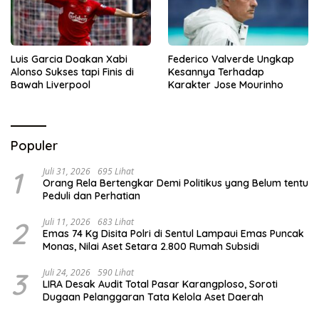
Luis Garcia Doakan Xabi
Federico Valverde Ungkap
Alonso Sukses tapi Finis di
Kesannya Terhadap
Bawah Liverpool
Karakter Jose Mourinho
Populer
1
Juli 31, 2026
695 Lihat
Orang Rela Bertengkar Demi Politikus yang Belum tentu
Peduli dan Perhatian
2
Juli 11, 2026
683 Lihat
Emas 74 Kg Disita Polri di Sentul Lampaui Emas Puncak
Monas, Nilai Aset Setara 2.800 Rumah Subsidi
3
Juli 24, 2026
590 Lihat
LIRA Desak Audit Total Pasar Karangploso, Soroti
Dugaan Pelanggaran Tata Kelola Aset Daerah