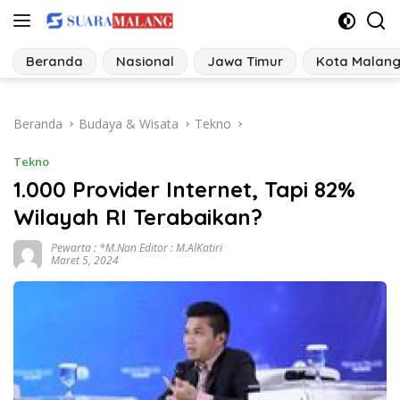
Langsung
ke
konten
Beranda
Nasional
Jawa Timur
Kota Malan
Beranda
Budaya & Wisata
Tekno
Tekno
1.000 Provider Internet, Tapi 82%
Wilayah RI Terabaikan?
Pewarta : *M.Nan Editor : M.AlKatiri
Maret 5, 2024