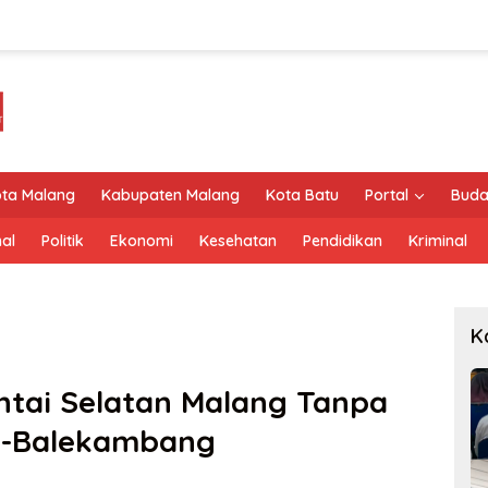
ta Malang
Kabupaten Malang
Kota Batu
Portal
Buda
al
Politik
Ekonomi
Kesehatan
Pendidikan
Kriminal
K
antai Selatan Malang Tanpa
i-Balekambang