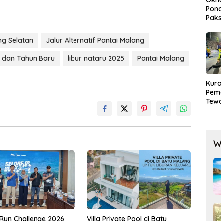
Okn
Pond
Paks
Lak
ng Selatan
Jalur Alternatif Pantai Malang
l dan Tahun Baru
libur nataru 2025
Pantai Malang
Kura
Pem
Tewa
Men
Mog
W
 Run Challenge 2026
Villa Private Pool di Batu