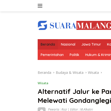
Langsung
ke
konten
Beranda
Nasional
Jawa Timur
Ko
Pemerintahan
Politik
Hukum & Krimin
Beranda
Budaya & Wisata
Wisata
Wisata
Alternatif Jalur ke P
Melewati Gondangleg
Pewarta : Rozi | Editor : M.Alkatiri