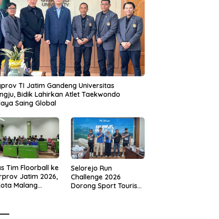
prov TI Jatim Gandeng Universitas
gju, Bidik Lahirkan Atlet Taekwondo
aya Saing Global
s Tim Floorball ke
Selorejo Run
rprov Jatim 2026,
Challenge 2026
Kota Malang
Dorong Sport Tourism
ng Target
dan Kampanye
tasi
Lingkungan