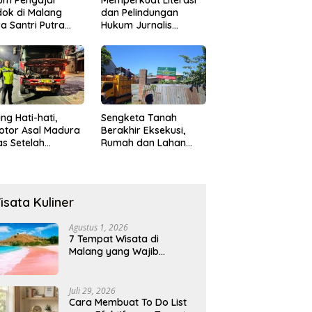
um Pengajar
Memperkuat Literasi
ok di Malang
dan Pelindungan
a Santri Putra
Hukum Jurnalis
ukan Onani
Perempuan,
Hukumonline
Menyediakan Layanan
AI Gratis
ng Hati-hati,
Sengketa Tanah
otor Asal Madura
Berakhir Eksekusi,
s Setelah
Rumah dan Lahan
abrak Truk
Resmi Dikosongkan
ok
Paksa
isata Kuliner
Agustus 1, 2026
7 Tempat Wisata di
Malang yang Wajib
Dikunjungi 2026, Ada
Destinasi Baru
Juli 29, 2026
Cara Membuat To Do List