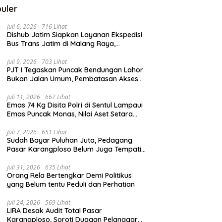
uler
Juli 6, 2026
716 Lihat
Dishub Jatim Siapkan Layanan Ekspedisi
Bus Trans Jatim di Malang Raya,
Meluncur Oktober 2026
Juli 9, 2026
703 Lihat
PJT I Tegaskan Puncak Bendungan Lahor
Bukan Jalan Umum, Pembatasan Akses
Demi Lindungi Infrastruktur Vital
Juli 11, 2026
667 Lihat
Emas 74 Kg Disita Polri di Sentul Lampaui
Emas Puncak Monas, Nilai Aset Setara
2.800 Rumah Subsidi
Juli 7, 2026
651 Lihat
Sudah Bayar Puluhan Juta, Pedagang
Pasar Karangploso Belum Juga Tempati
Kios, Ini Alasan Disperindag
Juli 31, 2026
635 Lihat
Orang Rela Bertengkar Demi Politikus
yang Belum tentu Peduli dan Perhatian
Juli 24, 2026
569 Lihat
LIRA Desak Audit Total Pasar
Karangploso, Soroti Dugaan Pelanggaran