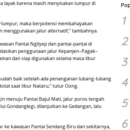
a layak karena masih menyisakan lumpur di
Pop
1
berlumpur, maka berpotensi membahayakan
n menggunakan jalur alternatif,” tambahnya.
2
asan Pantai Ngliyep dan pantai-pantai di
dasikan penggunaan jalur Kepanjen–Pagak–
3
h aman dan siap digunakan selama masa libur
4
i sudah baik setelah ada penanganan lubang-lubang
total saat libur Nataru,” tutur Oong.
5
in menuju Pantai Bajul Mati, jalur poros tengah
ui Gondanglegi, dilanjutkan ke Gedangan, lalu
6
r ke kawasan Pantai Sendang Biru dan sekitarnya,