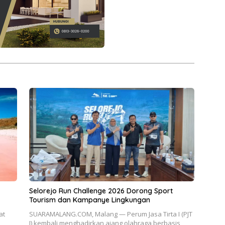
Selorejo Run Challenge 2026 Dorong Sport
Tourism dan Kampanye Lingkungan
at
SUARAMALANG.COM, Malang — Perum Jasa Tirta I (PJT
I) kembali menghadirkan ajang olahraga berbasis