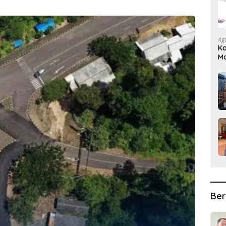
Ag
Ka
Ma
D
Ber