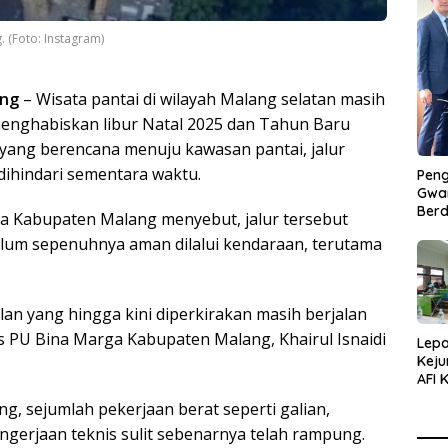
 (Foto: Instagram)
ang
– Wisata pantai di wilayah Malang selatan masih
enghabiskan libur Natal 2025 dan Tahun Baru
 yang berencana menuju kawasan pantai, jalur
ihindari sementara waktu.
Peng
Gwan
Berd
a Kabupaten Malang menyebut, jalur tersebut
lum sepenuhnya aman dilalui kendaraan, terutama
lan yang hingga kini diperkirakan masih berjalan
as PU Bina Marga Kabupaten Malang, Khairul Isnaidi
Lepa
Keju
AFI 
Pasa
g, sejumlah pekerjaan berat seperti galian,
Pres
ngerjaan teknis sulit sebenarnya telah rampung.