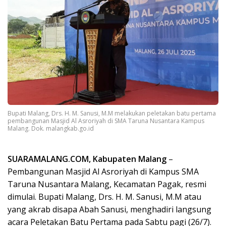
Bupati Malang, Drs. H. M. Sanusi, M.M melakukan peletakan batu pertama
pembangunan Masjid Al Asroriyah di SMA Taruna Nusantara Kampus
Malang. Dok. malangkab.go.id
SUARAMALANG.COM, Kabupaten Malang
–
Pembangunan Masjid Al Asroriyah di Kampus SMA
Taruna Nusantara Malang, Kecamatan Pagak, resmi
dimulai. Bupati Malang, Drs. H. M. Sanusi, M.M atau
yang akrab disapa Abah Sanusi, menghadiri langsung
acara Peletakan Batu Pertama pada Sabtu pagi (26/7).