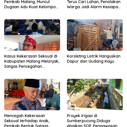
Pemkab Malang, Muncul
Terus Cari Lahan, Penolakan
Dugaan Adu Kuat Kelompok
Warga Jadi Alarm Kesiapan
Birokrat
Proyek
Kasus Kekerasan Seksual di
Korsleting Listrik Hanguskan
Kabupaten Malang Melonjak,
Dapur dan Gudang Kayu
Satgas Pencegahan
Dibentuk
Mencegah Kekerasan
Proyek Irigasi di
Seksual terhadap Anak,
Sumberpucung Diduga
Pemkab Bentuk Satgas
Abaikan SOP, Pengawasan