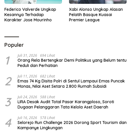
Federico Valverde Ungkap
Xabi Alonso Ungkap Alasan
Kesannya Terhadap
Pelatih Basque Kuasai
Karakter Jose Mourinho
Premier League
Populer
1
Juli 31, 2026
694 Lihat
Orang Rela Bertengkar Demi Politikus yang Belum tentu
Peduli dan Perhatian
2
Juli 11, 2026
682 Lihat
Emas 74 Kg Disita Polri di Sentul Lampaui Emas Puncak
Monas, Nilai Aset Setara 2.800 Rumah Subsidi
3
Juli 24, 2026
588 Lihat
LIRA Desak Audit Total Pasar Karangploso, Soroti
Dugaan Pelanggaran Tata Kelola Aset Daerah
4
Juli 16, 2026
578 Lihat
Selorejo Run Challenge 2026 Dorong Sport Tourism dan
Kampanye Lingkungan