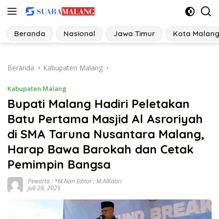
Langsung
ke
konten
Beranda
Nasional
Jawa Timur
Kota Malan
Beranda
Kabupaten Malang
Kabupaten Malang
Bupati Malang Hadiri Peletakan
Batu Pertama Masjid Al Asroriyah
di SMA Taruna Nusantara Malang,
Harap Bawa Barokah dan Cetak
Pemimpin Bangsa
Pewarta : *M.Nan Editor : M.AlKatiri
Juli 28, 2025