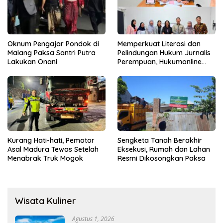
Oknum Pengajar Pondok di
Memperkuat Literasi dan
Malang Paksa Santri Putra
Pelindungan Hukum Jurnalis
Lakukan Onani
Perempuan, Hukumonline
Menyediakan Layanan AI
Gratis
Kurang Hati-hati, Pemotor
Sengketa Tanah Berakhir
Asal Madura Tewas Setelah
Eksekusi, Rumah dan Lahan
Menabrak Truk Mogok
Resmi Dikosongkan Paksa
Wisata Kuliner
Agustus 1, 2026