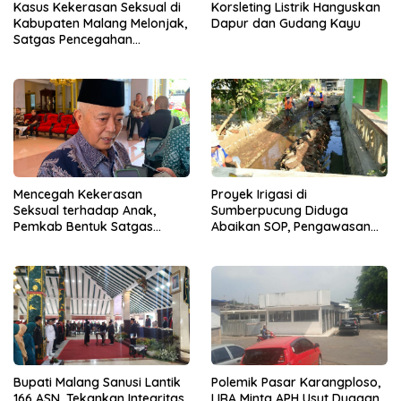
Kasus Kekerasan Seksual di
Korsleting Listrik Hanguskan
Kabupaten Malang Melonjak,
Dapur dan Gudang Kayu
Satgas Pencegahan
Dibentuk
Mencegah Kekerasan
Proyek Irigasi di
Seksual terhadap Anak,
Sumberpucung Diduga
Pemkab Bentuk Satgas
Abaikan SOP, Pengawasan
Perlindungan Anak
Dipertanyakan
Bupati Malang Sanusi Lantik
Polemik Pasar Karangploso,
166 ASN, Tekankan Integritas
LIRA Minta APH Usut Dugaan