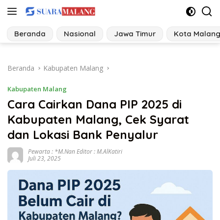
Langsung
ke
konten
Beranda
Nasional
Jawa Timur
Kota Malan
Beranda
Kabupaten Malang
Kabupaten Malang
Cara Cairkan Dana PIP 2025 di
Kabupaten Malang, Cek Syarat
dan Lokasi Bank Penyalur
Pewarta : *M.Nan Editor : M.AlKatiri
Juli 23, 2025