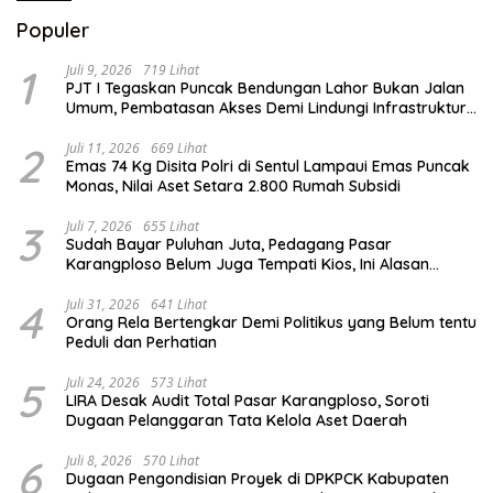
Populer
1
Juli 9, 2026
719 Lihat
PJT I Tegaskan Puncak Bendungan Lahor Bukan Jalan
Umum, Pembatasan Akses Demi Lindungi Infrastruktur
Vital
2
Juli 11, 2026
669 Lihat
Emas 74 Kg Disita Polri di Sentul Lampaui Emas Puncak
Monas, Nilai Aset Setara 2.800 Rumah Subsidi
3
Juli 7, 2026
655 Lihat
Sudah Bayar Puluhan Juta, Pedagang Pasar
Karangploso Belum Juga Tempati Kios, Ini Alasan
Disperindag
4
Juli 31, 2026
641 Lihat
Orang Rela Bertengkar Demi Politikus yang Belum tentu
Peduli dan Perhatian
5
Juli 24, 2026
573 Lihat
LIRA Desak Audit Total Pasar Karangploso, Soroti
Dugaan Pelanggaran Tata Kelola Aset Daerah
6
Juli 8, 2026
570 Lihat
Dugaan Pengondisian Proyek di DPKPCK Kabupaten