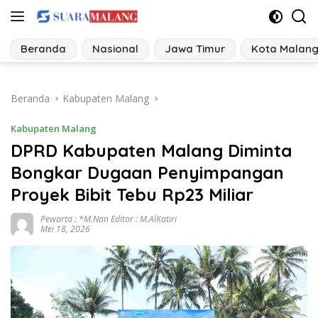
Langsung
ke
konten
Beranda
Nasional
Jawa Timur
Kota Malan
Beranda
Kabupaten Malang
Kabupaten Malang
DPRD Kabupaten Malang Diminta
Bongkar Dugaan Penyimpangan
Proyek Bibit Tebu Rp23 Miliar
Pewarta : *M.Nan Editor : M.AlKatiri
Mei 18, 2026