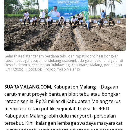
Gelaran Kegiatan tanam perdana tebu dan rapat koordinasi bongkar
ratoon sebagai upaya mendukung swasembada gula nasional digelar di
Desa Sudimoro, Kecamatan Bululawang, Kabupaten Malang, pada Rabu
(5/11/2025) . (Foto:Dok. Prokopimkab Malang)
SUARAMALANG.COM, Kabupaten Malang –
Dugaan
carut-marut proyek bantuan bibit tebu atau bongkar
ratoon senilai Rp23 miliar di Kabupaten Malang terus
memicu sorotan publik. Sejumlah fraksi di
DPRD
Kabupaten Malang
lebih dulu menyoroti persoalan
tersebut. Kini, kalangan lembaga swadaya masyarakat