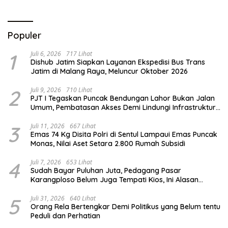
Prestasi
Populer
1
Juli 6, 2026
717 Lihat
Dishub Jatim Siapkan Layanan Ekspedisi Bus Trans
Jatim di Malang Raya, Meluncur Oktober 2026
2
Juli 9, 2026
710 Lihat
PJT I Tegaskan Puncak Bendungan Lahor Bukan Jalan
Umum, Pembatasan Akses Demi Lindungi Infrastruktur
Vital
3
Juli 11, 2026
667 Lihat
Emas 74 Kg Disita Polri di Sentul Lampaui Emas Puncak
Monas, Nilai Aset Setara 2.800 Rumah Subsidi
4
Juli 7, 2026
653 Lihat
Sudah Bayar Puluhan Juta, Pedagang Pasar
Karangploso Belum Juga Tempati Kios, Ini Alasan
Disperindag
5
Juli 31, 2026
640 Lihat
Orang Rela Bertengkar Demi Politikus yang Belum tentu
Peduli dan Perhatian