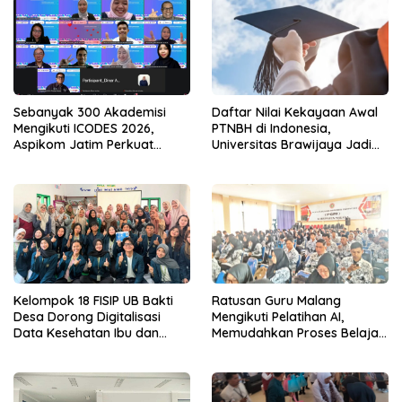
Sebanyak 300 Akademisi
Daftar Nilai Kekayaan Awal
Mengikuti ICODES 2026,
PTNBH di Indonesia,
Aspikom Jatim Perkuat
Universitas Brawijaya Jadi
Kolaborasi Riset Global
yang Tertinggi
Kelompok 18 FISIP UB Bakti
Ratusan Guru Malang
Desa Dorong Digitalisasi
Mengikuti Pelatihan AI,
Data Kesehatan Ibu dan
Memudahkan Proses Belajar
Anak di Desa Kidal Melalui
Mengajar
SAPA Posyandu