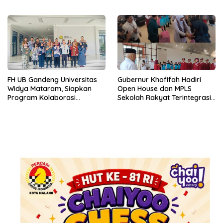
Anak di Desa Kidal Melalui
Mengajar
SAPA Posyandu
FH UB Gandeng Universitas
Gubernur Khofifah Hadiri
Widya Mataram, Siapkan
Open House dan MPLS
Program Kolaborasi
Sekolah Rakyat Terintegrasi 1
Pendidikan dan Riset Hukum
Kabupaten Malang