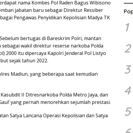
 terdapat nama Kombes Pol Raden Bagus Wibisono
ban jabatan baru sebagai Direktur Ressiber
Pop
sebagai Pengawas Penyidikan Kepolisian Madya TK
1
Sebelum bertugas di Bareskrim Polri, mantan
2
 sebagai wakil direktur reserse narkoba Polda
l) 2000 itu dipercaya Kapolri Jenderal Pol Listyo
but sejak tahun 2022.
3
lres Madiun, yang beberapa saat kemudian
4
asubdit II Ditresnarkoba Polda Metro Jaya, dan
 ‘Gaul’ yang pernah menorehkan sejumlah prestasi.
5
tan Satya Lancana Operasi Kepolisian dan Satya
6