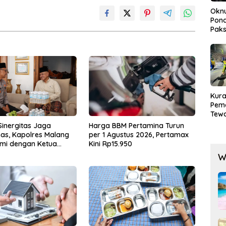
Okn
Pond
Paks
Lak
Kura
Pem
Tewa
Men
Sinergitas Jaga
Harga BBM Pertamina Turun
Mog
as, Kapolres Malang
per 1 Agustus 2026, Pertamax
hmi dengan Ketua
Kini Rp15.950
s Hamim
W