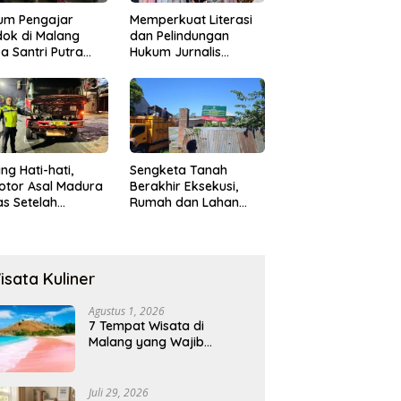
um Pengajar
Memperkuat Literasi
ok di Malang
dan Pelindungan
a Santri Putra
Hukum Jurnalis
ukan Onani
Perempuan,
Hukumonline
Menyediakan Layanan
AI Gratis
ng Hati-hati,
Sengketa Tanah
otor Asal Madura
Berakhir Eksekusi,
s Setelah
Rumah dan Lahan
abrak Truk
Resmi Dikosongkan
ok
Paksa
isata Kuliner
Agustus 1, 2026
7 Tempat Wisata di
Malang yang Wajib
Dikunjungi 2026, Ada
Destinasi Baru
Juli 29, 2026