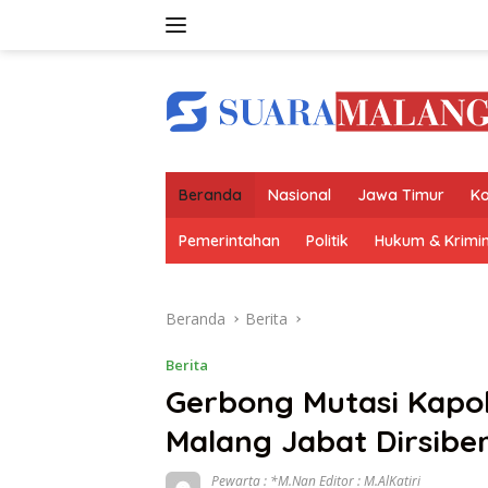
Langsung
ke
konten
Beranda
Nasional
Jawa Timur
Ko
Pemerintahan
Politik
Hukum & Krimin
Beranda
Berita
Berita
Gerbong Mutasi Kapol
Malang Jabat Dirsibe
Pewarta : *M.Nan Editor : M.AlKatiri