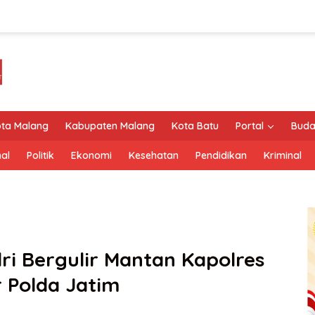
ta Malang
Kabupaten Malang
Kota Batu
Portal
Buda
al
Politik
Ekonomi
Kesehatan
Pendidikan
Kriminal
ri Bergulir Mantan Kapolres
r Polda Jatim