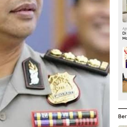
Ag
Di
Ma
Bi
Ber