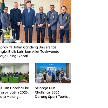
prov TI Jatim Gandeng Universitas
gju, Bidik Lahirkan Atlet Taekwondo
aya Saing Global
s Tim Floorball ke
Selorejo Run
rprov Jatim 2026,
Challenge 2026
Kota Malang
Dorong Sport Tourism
ng Target
dan Kampanye
tasi
Lingkungan