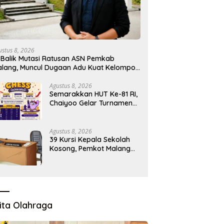
ustus 8, 2026
 Balik Mutasi Ratusan ASN Pemkab
lang, Muncul Dugaan Adu Kuat Kelompok
rokrat
Agustus 8, 2026
Semarakkan HUT Ke-81 RI,
Chaiyoo Gelar Turnamen
Catur Pelajar
Agustus 8, 2026
39 Kursi Kepala Sekolah
Kosong, Pemkot Malang
Sudah Siapkan Calon tapi
Masih Menunggu Restu
Pusat
ita Olahraga