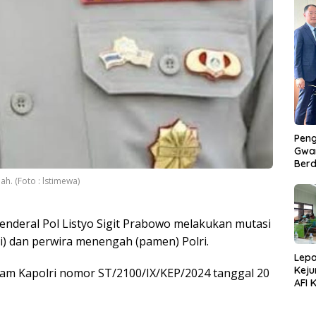
Peng
Gwan
Berd
. (Foto : lstimewa)
 Jenderal Pol Listyo Sigit Prabowo melakukan mutasi
ti) dan perwira menengah (pamen) Polri.
Lepa
Keju
ram Kapolri nomor ST/2100/IX/KEP/2024 tanggal 20
AFI 
Pasa
Pres