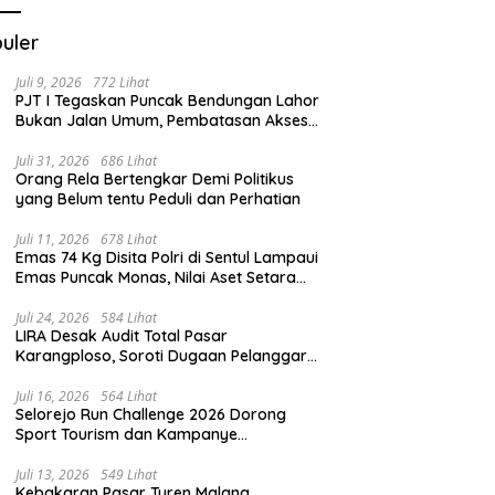
uler
Juli 9, 2026
772 Lihat
PJT I Tegaskan Puncak Bendungan Lahor
Bukan Jalan Umum, Pembatasan Akses
Demi Lindungi Infrastruktur Vital
Juli 31, 2026
686 Lihat
Orang Rela Bertengkar Demi Politikus
yang Belum tentu Peduli dan Perhatian
Juli 11, 2026
678 Lihat
Emas 74 Kg Disita Polri di Sentul Lampaui
Emas Puncak Monas, Nilai Aset Setara
2.800 Rumah Subsidi
Juli 24, 2026
584 Lihat
LIRA Desak Audit Total Pasar
Karangploso, Soroti Dugaan Pelanggaran
Tata Kelola Aset Daerah
Juli 16, 2026
564 Lihat
Selorejo Run Challenge 2026 Dorong
Sport Tourism dan Kampanye
Lingkungan
Juli 13, 2026
549 Lihat
Kebakaran Pasar Turen Malang