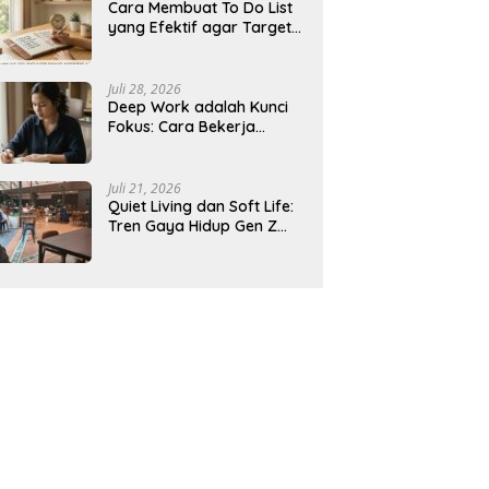
Cara Membuat To Do List
yang Efektif agar Target
Harian Lebih Mudah
Tercapai
Juli 28, 2026
Deep Work adalah Kunci
Fokus: Cara Bekerja
Tanpa Gangguan agar
Lebih Produktif
Juli 21, 2026
Quiet Living dan Soft Life:
Tren Gaya Hidup Gen Z
Indonesia yang Viral di
2026