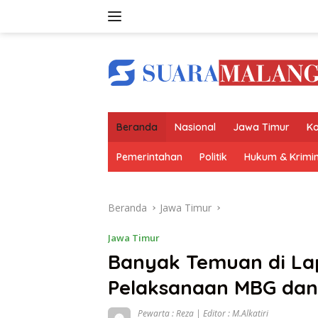
Langsung
ke
konten
Beranda
Nasional
Jawa Timur
Ko
Pemerintahan
Politik
Hukum & Krimin
Beranda
Jawa Timur
Jawa Timur
Banyak Temuan di Lap
Pelaksanaan MBG dan 
Pewarta : Reza | Editor : M.Alkatiri