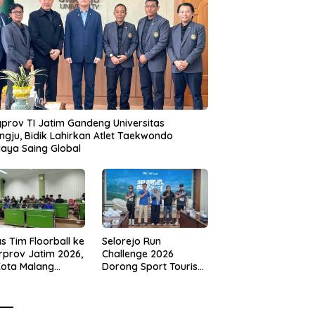
prov TI Jatim Gandeng Universitas
gju, Bidik Lahirkan Atlet Taekwondo
aya Saing Global
s Tim Floorball ke
Selorejo Run
rprov Jatim 2026,
Challenge 2026
Kota Malang
Dorong Sport Tourism
ng Target
dan Kampanye
tasi
Lingkungan