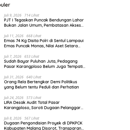
uler
Juli 9, 2026
714 Lihat
PJT I Tegaskan Puncak Bendungan Lahor
Bukan Jalan Umum, Pembatasan Akses
Demi Lindungi Infrastruktur Vital
Juli 11, 2026
668 Lihat
Emas 74 Kg Disita Polri di Sentul Lampaui
Emas Puncak Monas, Nilai Aset Setara
2.800 Rumah Subsidi
Juli 7, 2026
653 Lihat
Sudah Bayar Puluhan Juta, Pedagang
Pasar Karangploso Belum Juga Tempati
Kios, Ini Alasan Disperindag
Juli 31, 2026
640 Lihat
Orang Rela Bertengkar Demi Politikus
yang Belum tentu Peduli dan Perhatian
Juli 24, 2026
573 Lihat
LIRA Desak Audit Total Pasar
Karangploso, Soroti Dugaan Pelanggaran
Tata Kelola Aset Daerah
Juli 8, 2026
567 Lihat
Dugaan Pengondisian Proyek di DPKPCK
Kabupaten Malang Disorot, Transparansi