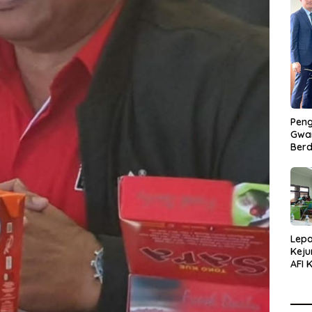
Peng
Gwan
Berd
Lepa
Keju
AFI 
Pasa
Pres