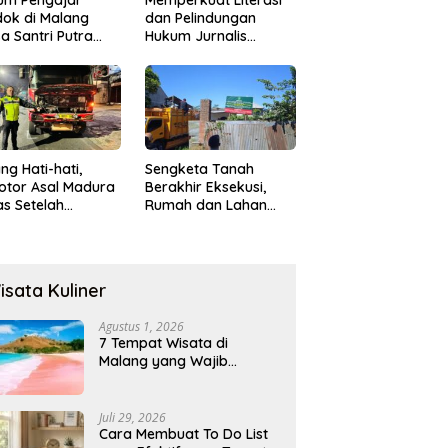
ok di Malang
dan Pelindungan
a Santri Putra
Hukum Jurnalis
ukan Onani
Perempuan,
Hukumonline
Menyediakan Layanan
AI Gratis
ng Hati-hati,
Sengketa Tanah
otor Asal Madura
Berakhir Eksekusi,
s Setelah
Rumah dan Lahan
abrak Truk
Resmi Dikosongkan
ok
Paksa
isata Kuliner
Agustus 1, 2026
7 Tempat Wisata di
Malang yang Wajib
Dikunjungi 2026, Ada
Destinasi Baru
Juli 29, 2026
Cara Membuat To Do List