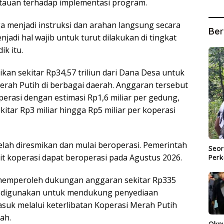
tauan terhadap implementasi program.
a menjadi instruksi dan arahan langsung secara
Ber
jadi hal wajib untuk turut dilakukan di tingkat
ik itu.
an sekitar Rp34,57 triliun dari Dana Desa untuk
h Putih di berbagai daerah. Anggaran tersebut
rasi dengan estimasi Rp1,6 miliar per gedung,
kitar Rp3 miliar hingga Rp5 miliar per koperasi
 telah diresmikan dan mulai beroperasi. Pemerintah
Seor
t koperasi dapat beroperasi pada Agustus 2026.
Perk
memperoleh dukungan anggaran sekitar Rp335
ut digunakan untuk mendukung penyediaan
asuk melalui keterlibatan Koperasi Merah Putih
ah.
Okn