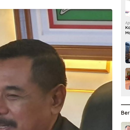
Ag
Ka
Ma
D
Ber