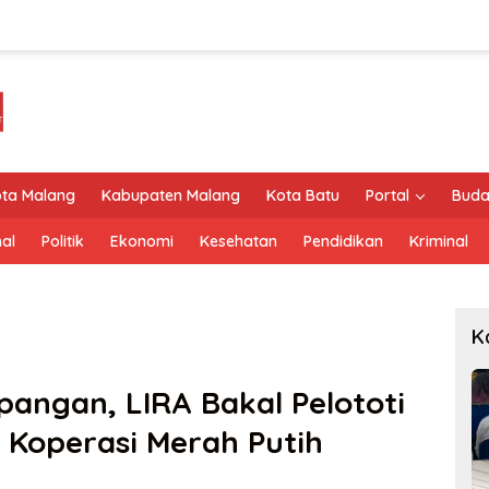
ta Malang
Kabupaten Malang
Kota Batu
Portal
Buda
al
Politik
Ekonomi
Kesehatan
Pendidikan
Kriminal
K
angan, LIRA Bakal Pelototi
Koperasi Merah Putih