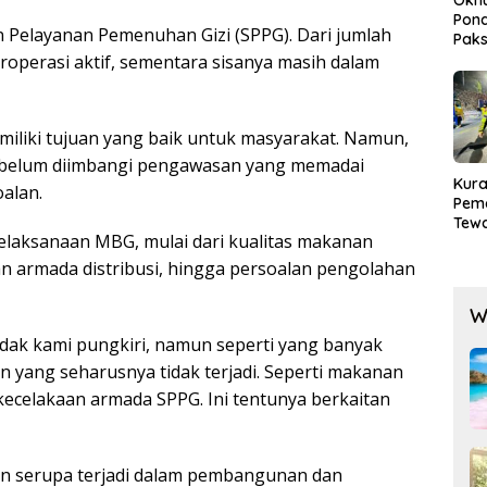
Pond
an Pelayanan Pemenuhan Gizi (SPPG). Dari jumlah
Paks
Lak
eroperasi aktif, sementara sisanya masih dalam
miliki tujuan yang baik untuk masyarakat. Namun,
 belum diimbangi pengawasan yang memadai
Kura
alan.
Pem
Tewa
elaksanaan MBG, mulai dari kualitas makanan
Men
Mog
an armada distribusi, hingga persoalan pengolahan
W
dak kami pungkiri, namun seperti yang banyak
n yang seharusnya tidak terjadi. Seperti makanan
kecelakaan armada SPPG. Ini tentunya berkaitan
lan serupa terjadi dalam pembangunan dan