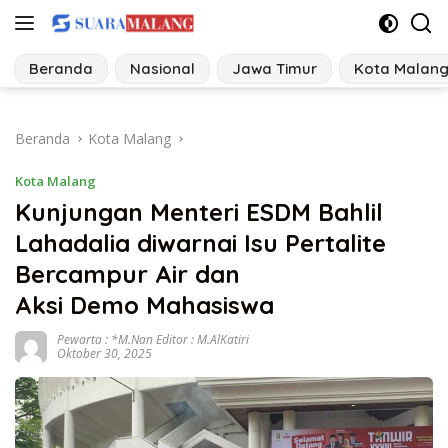
Langsung
ke
konten
Beranda
Nasional
Jawa Timur
Kota Malan
Beranda
Kota Malang
Kota Malang
Kunjungan Menteri ESDM Bahlil
Lahadalia diwarnai Isu Pertalite
Bercampur Air dan
Aksi Demo Mahasiswa
Pewarta : *M.Nan Editor : M.AlKatiri
Oktober 30, 2025