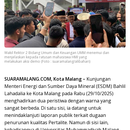
Wakil Rektor 2 Bidang Umum dan Keuangan UMM menemui dan
menjelaskan kepada ratusan mahasiswa HMI yang
melakukan aksi demo (Foto : suaramalang/alibahari)
SUARAMALANG.COM, Kota Malang –
Kunjungan
Menteri Energi dan Sumber Daya Mineral (ESDM) Bahlil
Lahadalia ke Kota Malang pada Rabu (29/10/2025)
menghadirkan dua peristiwa dengan warna yang
sangat berbeda. Di satu sisi, ia datang untuk
menindaklanjuti laporan publik terkait dugaan
penurunan kualitas Pertalite. Namun di sisi lain,
kehadirannya di Universitas Muhammadiyah Malang