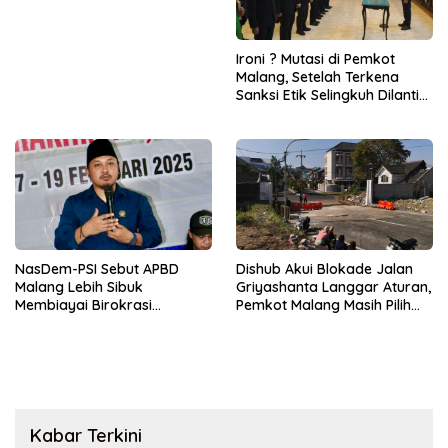
Ironi ? Mutasi di Pemkot
Malang, Setelah Terkena
Sanksi Etik Selingkuh Dilantik,
Sekda Melorot Jadi Asisten
NasDem-PSI Sebut APBD
Dishub Akui Blokade Jalan
Malang Lebih Sibuk
Griyashanta Langgar Aturan,
Membiayai Birokrasi
Pemkot Malang Masih Pilih
daripada Mengurus Warga
Menunggu
Kabar Terkini