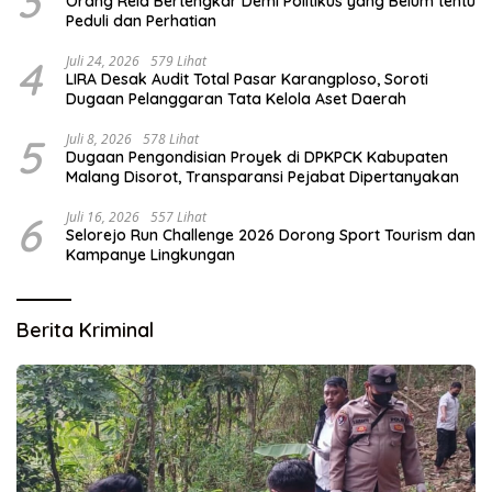
3
Orang Rela Bertengkar Demi Politikus yang Belum tentu
Peduli dan Perhatian
4
Juli 24, 2026
579 Lihat
LIRA Desak Audit Total Pasar Karangploso, Soroti
Dugaan Pelanggaran Tata Kelola Aset Daerah
5
Juli 8, 2026
578 Lihat
Dugaan Pengondisian Proyek di DPKPCK Kabupaten
Malang Disorot, Transparansi Pejabat Dipertanyakan
6
Juli 16, 2026
557 Lihat
Selorejo Run Challenge 2026 Dorong Sport Tourism dan
Kampanye Lingkungan
Berita Kriminal