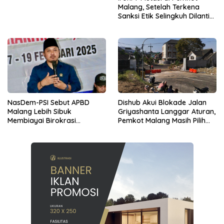
Malang, Setelah Terkena
Sanksi Etik Selingkuh Dilantik,
Sekda Melorot Jadi Asisten
NasDem-PSI Sebut APBD
Dishub Akui Blokade Jalan
Malang Lebih Sibuk
Griyashanta Langgar Aturan,
Membiayai Birokrasi
Pemkot Malang Masih Pilih
daripada Mengurus Warga
Menunggu