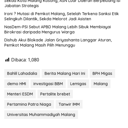
Sekda Kota Malang Kosong, ASN Luar Daerah Berpeluang Isi
Jabatan Strategis
Ironi ? Mutasi di Pemkot Malang, Setelah Terkena Sanksi Etik
Selingkuh Dilantik, Sekda Melorot Jadi Asisten
NasDem-PSI Sebut APBD Malang Lebih Sibuk Membiayai
Birokrasi daripada Mengurus Warga
Dishub Akui Blokade Jalan Griyashanta Langgar Aturan,
Pemkot Malang Masih Pilih Menunggu
Dibaca:
1,080
Bahlil Lahadalia
Berita Malang Hari Ini
BPH Migas
demo HMI
investigasi BBM
Lemigas
Malang
Menteri ESDM
Pertalite brebet
Pertamina Patra Niaga
Tanwir IMM
Universitas Muhammadiyah Malang