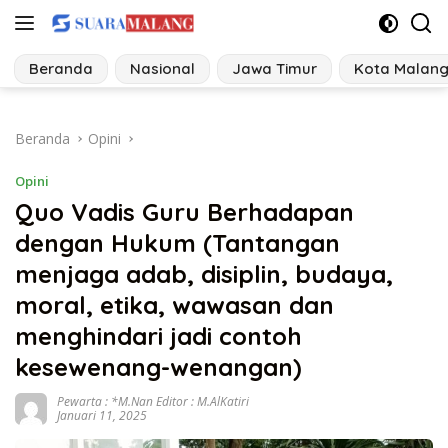
Langsung
ke
konten
Beranda
Nasional
Jawa Timur
Kota Malan
Beranda
Opini
Opini
Quo Vadis Guru Berhadapan
dengan Hukum (Tantangan
menjaga adab, disiplin, budaya,
moral, etika, wawasan dan
menghindari jadi contoh
kesewenang-wenangan)
Pewarta : *M.Nan Editor : M.AlKatiri
Januari 11, 2025