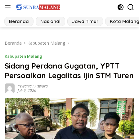
Langsung
ke
konten
Beranda
Nasional
Jawa Timur
Kota Malan
Beranda
Kabupaten Malang
Kabupaten Malang
Sidang Perdana Gugatan, YPTT
Persoalkan Legalitas Ijin STM Turen
Pewarta : Kiswara
Juli 9, 2026