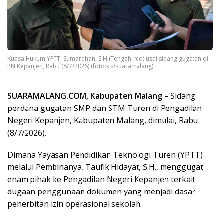
Kuasa Hukum YPTT, Sumardhan, S.H (Tengah-red) usai sidang gugatan di
PN Kepanjen, Rabu (8/7/2026) (foto:kis/suaramalang)
SUARAMALANG.COM, Kabupaten Malang –
Sidang
perdana gugatan SMP dan STM Turen di Pengadilan
Negeri Kepanjen, Kabupaten Malang, dimulai, Rabu
(8/7/2026).
Dimana Yayasan Pendidikan Teknologi Turen (YPTT)
melalui Pembinanya, Taufik Hidayat, S.H., menggugat
enam pihak ke Pengadilan Negeri Kepanjen terkait
dugaan penggunaan dokumen yang menjadi dasar
penerbitan izin operasional sekolah.