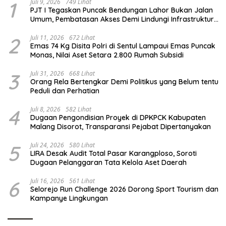
1
Juli 9, 2026
749 Lihat
PJT I Tegaskan Puncak Bendungan Lahor Bukan Jalan
Umum, Pembatasan Akses Demi Lindungi Infrastruktur
Vital
2
Juli 11, 2026
672 Lihat
Emas 74 Kg Disita Polri di Sentul Lampaui Emas Puncak
Monas, Nilai Aset Setara 2.800 Rumah Subsidi
3
Juli 31, 2026
668 Lihat
Orang Rela Bertengkar Demi Politikus yang Belum tentu
Peduli dan Perhatian
4
Juli 8, 2026
582 Lihat
Dugaan Pengondisian Proyek di DPKPCK Kabupaten
Malang Disorot, Transparansi Pejabat Dipertanyakan
5
Juli 24, 2026
580 Lihat
LIRA Desak Audit Total Pasar Karangploso, Soroti
Dugaan Pelanggaran Tata Kelola Aset Daerah
6
Juli 16, 2026
561 Lihat
Selorejo Run Challenge 2026 Dorong Sport Tourism dan
Kampanye Lingkungan