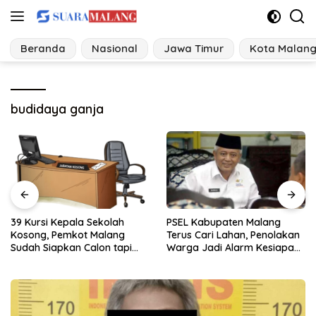
Langsung
ke
konten
Beranda
Nasional
Jawa Timur
Kota Malan
budidaya ganja
PSEL Kabupaten Malang
Kasus Kekerasan Seksual di
Terus Cari Lahan, Penolakan
Kabupaten Malang Melonjak,
Warga Jadi Alarm Kesiapan
Satgas Pencegahan
Proyek
Dibentuk