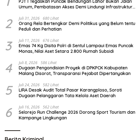
1
PJT I Tegaskan Puncak Bendungan Lahor Bukan Jalan
Umum, Pembatasan Akses Demi Lindungi Infrastruktur
Vital
2
Juli 31, 2026
680 Lihat
Orang Rela Bertengkar Demi Politikus yang Belum tentu
Peduli dan Perhatian
3
Juli 11, 2026
676 Lihat
Emas 74 Kg Disita Polri di Sentul Lampaui Emas Puncak
Monas, Nilai Aset Setara 2.800 Rumah Subsidi
4
Juli 8, 2026
586 Lihat
Dugaan Pengondisian Proyek di DPKPCK Kabupaten
Malang Disorot, Transparansi Pejabat Dipertanyakan
5
Juli 24, 2026
582 Lihat
LIRA Desak Audit Total Pasar Karangploso, Soroti
Dugaan Pelanggaran Tata Kelola Aset Daerah
6
Juli 16, 2026
562 Lihat
Selorejo Run Challenge 2026 Dorong Sport Tourism dan
Kampanye Lingkungan
Berita Kriminal