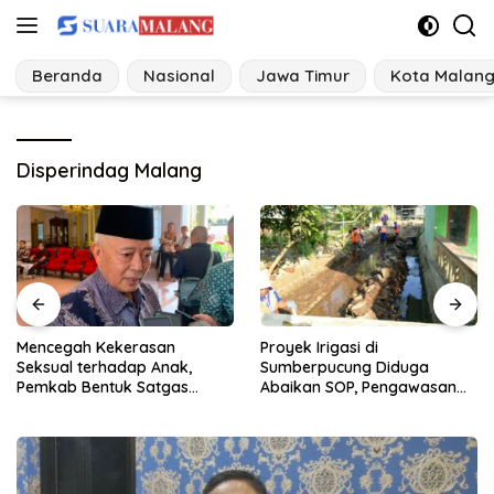
Langsung
ke
konten
Beranda
Nasional
Jawa Timur
Kota Malan
Disperindag Malang
Proyek Irigasi di
Ancaman Perubahan Iklim, 10
Sumberpucung Diduga
Desa di Jatim Bangun
Abaikan SOP, Pengawasan
Tangguh Bencana
Dipertanyakan