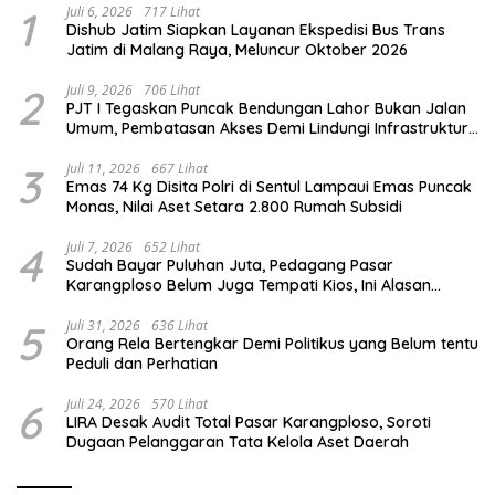
1
Juli 6, 2026
717 Lihat
Dishub Jatim Siapkan Layanan Ekspedisi Bus Trans
Jatim di Malang Raya, Meluncur Oktober 2026
2
Juli 9, 2026
706 Lihat
PJT I Tegaskan Puncak Bendungan Lahor Bukan Jalan
Umum, Pembatasan Akses Demi Lindungi Infrastruktur
Vital
3
Juli 11, 2026
667 Lihat
Emas 74 Kg Disita Polri di Sentul Lampaui Emas Puncak
Monas, Nilai Aset Setara 2.800 Rumah Subsidi
4
Juli 7, 2026
652 Lihat
Sudah Bayar Puluhan Juta, Pedagang Pasar
Karangploso Belum Juga Tempati Kios, Ini Alasan
Disperindag
5
Juli 31, 2026
636 Lihat
Orang Rela Bertengkar Demi Politikus yang Belum tentu
Peduli dan Perhatian
6
Juli 24, 2026
570 Lihat
LIRA Desak Audit Total Pasar Karangploso, Soroti
Dugaan Pelanggaran Tata Kelola Aset Daerah