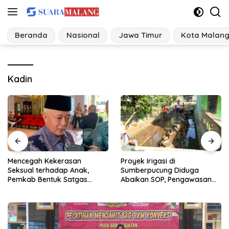
Langsung
ke
konten
Beranda
Nasional
Jawa Timur
Kota Malan
Kadin
asan
Proyek Irigasi di
Ancaman Perubaha
p Anak,
Sumberpucung Diduga
Desa di Jatim Ba
Satgas
Abaikan SOP, Pengawasan
Tangguh Bencan
ak
Dipertanyakan