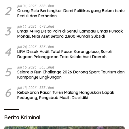
Vital
2
Juli 31, 2026
688 Lihat
Orang Rela Bertengkar Demi Politikus yang Belum tentu
Peduli dan Perhatian
3
Juli 11, 2026
678 Lihat
Emas 74 Kg Disita Polri di Sentul Lampaui Emas Puncak
Monas, Nilai Aset Setara 2.800 Rumah Subsidi
4
Juli 24, 2026
586 Lihat
LIRA Desak Audit Total Pasar Karangploso, Soroti
Dugaan Pelanggaran Tata Kelola Aset Daerah
5
Juli 16, 2026
565 Lihat
Selorejo Run Challenge 2026 Dorong Sport Tourism dan
Kampanye Lingkungan
6
Juli 13, 2026
555 Lihat
Kebakaran Pasar Turen Malang Hanguskan Lapak
Pedagang, Penyebab Masih Diselidiki
Berita Kriminal