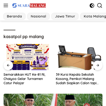
Langsung
ke
konten
Beranda
Nasional
Jawa Timur
Kota Malan
kasatpol pp malang
39 Kursi Kepala Sekolah
PSEL Kabupaten Malang
Kosong, Pemkot Malang
Terus Cari Lahan, Penolakan
Sudah Siapkan Calon tapi
Warga Jadi Alarm Kesiapan
Masih Menunggu Restu Pusat
Proyek