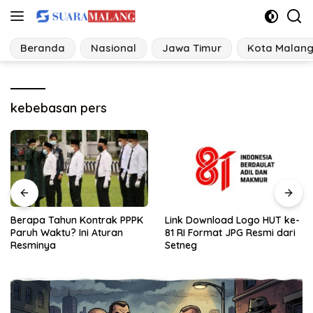
Langsung
ke
konten
Beranda
Nasional
Jawa Timur
Kota Malan
kebebasan pers
Link Download Logo HUT ke-
HP Lemot Jangan Asal Reset
81 RI Format JPG Resmi dari
Pabrik, Kenali Waktu yang
Setneg
Tepat