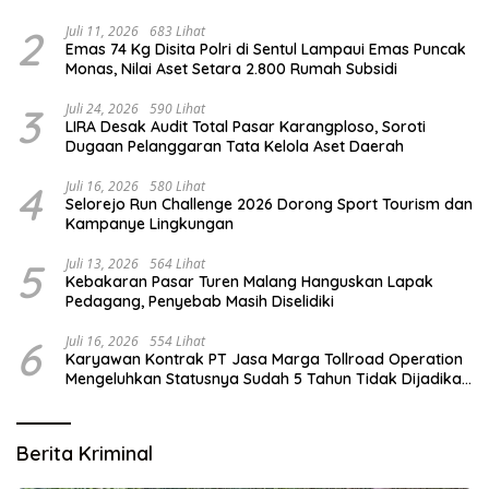
2
Juli 11, 2026
683 Lihat
Emas 74 Kg Disita Polri di Sentul Lampaui Emas Puncak
Monas, Nilai Aset Setara 2.800 Rumah Subsidi
3
Juli 24, 2026
590 Lihat
LIRA Desak Audit Total Pasar Karangploso, Soroti
Dugaan Pelanggaran Tata Kelola Aset Daerah
4
Juli 16, 2026
580 Lihat
Selorejo Run Challenge 2026 Dorong Sport Tourism dan
Kampanye Lingkungan
5
Juli 13, 2026
564 Lihat
Kebakaran Pasar Turen Malang Hanguskan Lapak
Pedagang, Penyebab Masih Diselidiki
6
Juli 16, 2026
554 Lihat
Karyawan Kontrak PT Jasa Marga Tollroad Operation
Mengeluhkan Statusnya Sudah 5 Tahun Tidak Dijadikan
Karyawan Tetap
Berita Kriminal