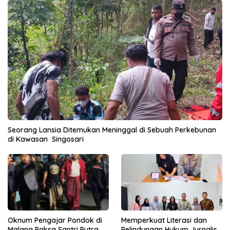
Seorang Lansia Ditemukan Meninggal di Sebuah Perkebunan
di Kawasan Singosari
Oknum Pengajar Pondok di
Memperkuat Literasi dan
Malang Paksa Santri Putra
Pelindungan Hukum Jurnalis