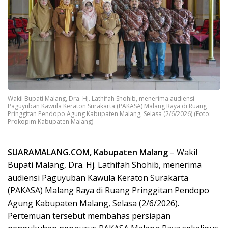
Wakil Bupati Malang, Dra. Hj. Lathifah Shohib, menerima audiensi
Paguyuban Kawula Keraton Surakarta (PAKASA) Malang Raya di Ruang
Pringgitan Pendopo Agung Kabupaten Malang, Selasa (2/6/2026) (Foto:
Prokopim Kabupaten Malang)
SUARAMALANG.COM, Kabupaten Malang
– Wakil
Bupati Malang, Dra. Hj. Lathifah Shohib, menerima
audiensi Paguyuban Kawula Keraton Surakarta
(PAKASA) Malang Raya di Ruang Pringgitan Pendopo
Agung Kabupaten Malang, Selasa (2/6/2026).
Pertemuan tersebut membahas persiapan