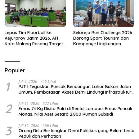
Lepas Tim Floorball ke
Selorejo Run Challenge 2026
Kejurprov Jatim 2026, AFI
Dorong Sport Tourism dan
Kota Malang Pasang Target
Kampanye Lingkungan
Prestasi
Populer
1
Juli 9, 2026
745 Lihat
PJT I Tegaskan Puncak Bendungan Lahor Bukan Jalan
Umum, Pembatasan Akses Demi Lindungi Infrastruktur
Vital
2
Juli 11, 2026
672 Lihat
Emas 74 Kg Disita Polri di Sentul Lampaui Emas Puncak
Monas, Nilai Aset Setara 2.800 Rumah Subsidi
3
Juli 31, 2026
666 Lihat
Orang Rela Bertengkar Demi Politikus yang Belum tentu
Peduli dan Perhatian