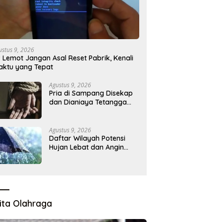
ustus 9, 2026
 Lemot Jangan Asal Reset Pabrik, Kenali
ktu yang Tepat
Agustus 9, 2026
Pria di Sampang Disekap
dan Dianiaya Tetangga
Selama 3 Hari, Diduga
Gara-gara Utang Rp 300
Juta
Agustus 9, 2026
Daftar Wilayah Potensi
Hujan Lebat dan Angin
Kencang oleh BMKG
ita Olahraga