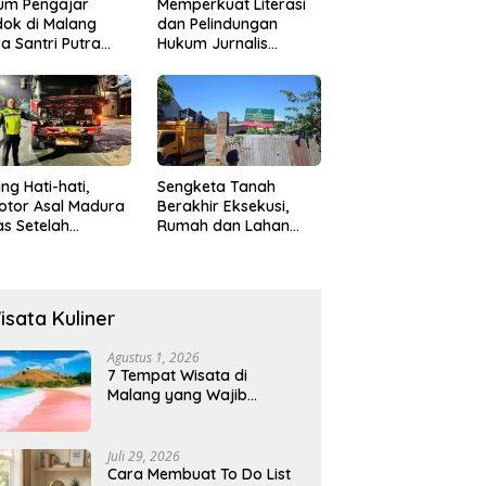
um Pengajar
Memperkuat Literasi
ok di Malang
dan Pelindungan
a Santri Putra
Hukum Jurnalis
ukan Onani
Perempuan,
Hukumonline
Menyediakan Layanan
AI Gratis
ng Hati-hati,
Sengketa Tanah
otor Asal Madura
Berakhir Eksekusi,
s Setelah
Rumah dan Lahan
abrak Truk
Resmi Dikosongkan
ok
Paksa
isata Kuliner
Agustus 1, 2026
7 Tempat Wisata di
Malang yang Wajib
Dikunjungi 2026, Ada
Destinasi Baru
Juli 29, 2026
Cara Membuat To Do List