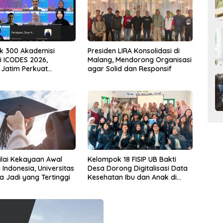
k 300 Akademisi
Presiden LIRA Konsolidasi di
i ICODES 2026,
Malang, Mendorong Organisasi
Jatim Perkuat
agar Solid dan Responsif
si Riset Global
ilai Kekayaan Awal
Kelompok 18 FISIP UB Bakti
 Indonesia, Universitas
Desa Dorong Digitalisasi Data
a Jadi yang Tertinggi
Kesehatan Ibu dan Anak di
Desa Kidal Melalui SAPA
Posyandu