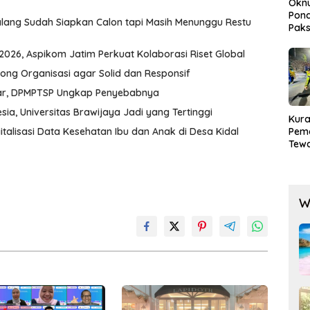
Okn
Pond
alang Sudah Siapkan Calon tapi Masih Menunggu Restu
Paks
Lak
026, Aspikom Jatim Perkuat Kolaborasi Riset Global
rong Organisasi agar Solid dan Responsif
liar, DPMPTSP Ungkap Penyebabnya
ia, Universitas Brawijaya Jadi yang Tertinggi
Kura
italisasi Data Kesehatan Ibu dan Anak di Desa Kidal
Pem
Tewa
Men
Mog
W