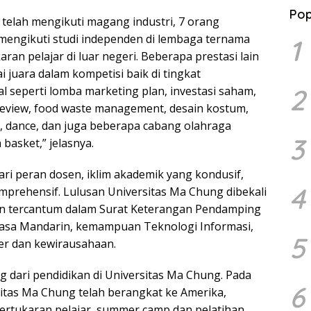
Pop
 telah mengikuti magang industri, 7 orang
mengikuti studi independen di lembaga ternama
1
an pelajar di luar negeri. Beberapa prestasi lain
i juara dalam kompetisi baik di tingkat
2
l seperti lomba marketing plan, investasi saham,
 review, food waste management, desain kostum,
si, dance, dan juga beberapa cabang olahraga
3
basket,” jelasnya.
dari peran dosen, iklim akademik yang kondusif,
4
prehensif. Lulusan Universitas Ma Chung dibekali
n tercantum dalam Surat Keterangan Pendamping
bahasa Mandarin, kemampuan Teknologi Informasi,
5
r dan kewirausahaan.
ng dari pendidikan di Universitas Ma Chung. Pada
6
itas Ma Chung telah berangkat ke Amerika,
rtukaran pelajar, summer camp dan pelatihan.