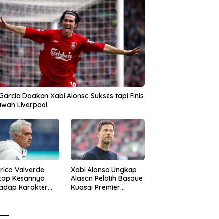
 Garcia Doakan Xabi Alonso Sukses tapi Finis
awah Liverpool
rico Valverde
Xabi Alonso Ungkap
kap Kesannya
Alasan Pelatih Basque
adap Karakter
Kuasai Premier
 Mourinho
League