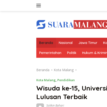
Langsung
ke
konten
Beranda
Nasional
Jawa Timur
Ko
Pemerintahan
Politik
Hukum & Krimin
Beranda
Kota Malang
Kota Malang
,
Pendidikan
Wisuda ke-15, Univer
Lulusan Terbaik
Solikin Bahari