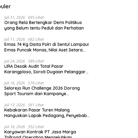
uler
Juli 31, 2026
695 Lihat
Orang Rela Bertengkar Demi Politikus
yang Belum tentu Peduli dan Perhatian
Juli 11, 2026
682 Lihat
Emas 74 Kg Disita Polri di Sentul Lampaui
Emas Puncak Monas, Nilai Aset Setara
2.800 Rumah Subsidi
Juli 24, 2026
589 Lihat
LIRA Desak Audit Total Pasar
Karangploso, Soroti Dugaan Pelanggaran
Tata Kelola Aset Daerah
Juli 16, 2026
578 Lihat
Selorejo Run Challenge 2026 Dorong
Sport Tourism dan Kampanye
Lingkungan
Juli 13, 2026
561 Lihat
Kebakaran Pasar Turen Malang
Hanguskan Lapak Pedagang, Penyebab
Masih Diselidiki
Juli 16, 2026
552 Lihat
Karyawan Kontrak PT Jasa Marga
Tollroad Operation Mengeluhkan