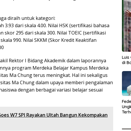
juga diraih untuk kategori:
 3.93 dari skala 4.00. Nilai HSK (sertifikasi bahasa
skor 295 dari skala 300. Nilai TOEIC (sertifikasi
 skala 990. Nilai SKKM (Skor Kredit Keaktifan
00
Luis
Si, Wakil Rektor I Bidang Akademik dalam laporannya
di B
annya program Merdeka Belajar Kampus Merdeka
itas Ma Chung terus meningkat. Hal ini sekaligus
rsitas Ma Chung dalam upaya memberi pengalaman
hasiswa dengan berbagai variasi belajar sesuai
Fede
Ung
Terh
oes W7 SPI Rayakan Ultah Bangun Kekompakan
Jose