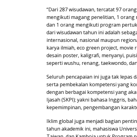
“Dari 287 wisudawan, tercatat 97 orang
mengikuti magang penelitian, 1 orang 
dan 1 orang mengikuti program pertukar
dari wisudawan tahun ini adalah sebaga
internasional, nasional maupun regiona
karya ilmiah, eco green project, movie
desain poster, kaligrafi, menyanyi, pui
seperti wushu, renang, taekwondo, dan 
Seluruh pencapaian ini juga tak lepas 
serta pembekalan kompetensi yang kom
dengan berbagai kompetensi yang aka
Ijasah (SKPI); yakni bahasa Inggris, 
kepemimpinan, pengembangan karakte
Iklim global juga menjadi bagian penti
tahun akademik ini, mahasiswa Univers
Taiwan, dan Kamboja untuk Program pe