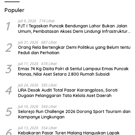
Populer
1
Juli 9, 2026
774 Lihat
PJT I Tegaskan Puncak Bendungan Lahor Bukan Jalan
Umum, Pembatasan Akses Demi Lindungi Infrastruktur
Vital
2
Juli 31, 2026
687 Lihat
Orang Rela Bertengkar Demi Politikus yang Belum tentu
Peduli dan Perhatian
3
Juli 11, 2026
678 Lihat
Emas 74 Kg Disita Polri di Sentul Lampaui Emas Puncak
Monas, Nilai Aset Setara 2.800 Rumah Subsidi
4
Juli 24, 2026
585 Lihat
LIRA Desak Audit Total Pasar Karangploso, Soroti
Dugaan Pelanggaran Tata Kelola Aset Daerah
5
Juli 16, 2026
564 Lihat
Selorejo Run Challenge 2026 Dorong Sport Tourism dan
Kampanye Lingkungan
6
Juli 13, 2026
554 Lihat
Kebakaran Pasar Turen Malang Hanguskan Lapak