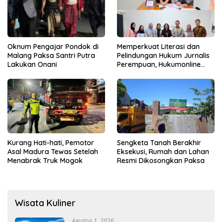
Oknum Pengajar Pondok di
Memperkuat Literasi dan
Malang Paksa Santri Putra
Pelindungan Hukum Jurnalis
Lakukan Onani
Perempuan, Hukumonline
Menyediakan Layanan AI
Gratis
Kurang Hati-hati, Pemotor
Sengketa Tanah Berakhir
Asal Madura Tewas Setelah
Eksekusi, Rumah dan Lahan
Menabrak Truk Mogok
Resmi Dikosongkan Paksa
Wisata Kuliner
Agustus 1, 2026