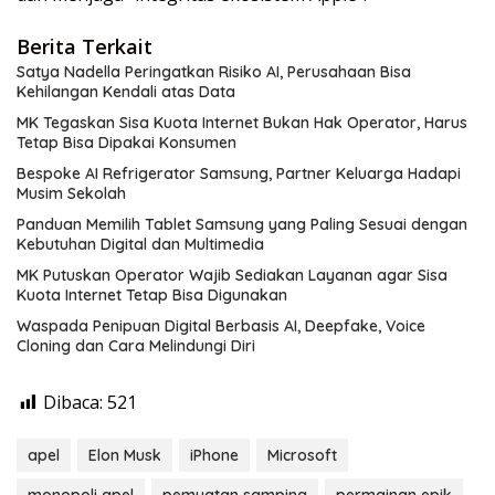
Berita Terkait
Satya Nadella Peringatkan Risiko AI, Perusahaan Bisa
Kehilangan Kendali atas Data
MK Tegaskan Sisa Kuota Internet Bukan Hak Operator, Harus
Tetap Bisa Dipakai Konsumen
Bespoke AI Refrigerator Samsung, Partner Keluarga Hadapi
Musim Sekolah
Panduan Memilih Tablet Samsung yang Paling Sesuai dengan
Kebutuhan Digital dan Multimedia
MK Putuskan Operator Wajib Sediakan Layanan agar Sisa
Kuota Internet Tetap Bisa Digunakan
Waspada Penipuan Digital Berbasis AI, Deepfake, Voice
Cloning dan Cara Melindungi Diri
Dibaca:
521
apel
Elon Musk
iPhone
Microsoft
monopoli apel
pemuatan samping
permainan epik