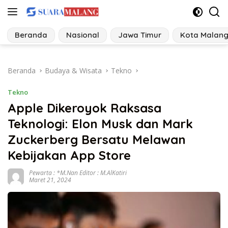
Langsung
ke
konten
Beranda
Nasional
Jawa Timur
Kota Malan
Beranda
Budaya & Wisata
Tekno
Tekno
Apple Dikeroyok Raksasa
Teknologi: Elon Musk dan Mark
Zuckerberg Bersatu Melawan
Kebijakan App Store
Pewarta : *M.Nan Editor : M.AlKatiri
Maret 21, 2024